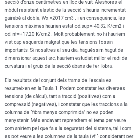
secció d’onze centímetres en lloc de vuit. Aleshores el
mòdul resistent elàstic de la secció s’hauria incrementat
gairebé al doble, Wx =2017 cm3 , i en conseqüència, les
tensions màximes haurien estat σd.sup=-40.32 K/cm2 i
σd.inf=+17.20 K/cm2 . Molt probablement, no hi hauríem
vist cap esquerda malgrat que les tensions fossin
importants. Si nosaltres al seu dia, haguéssim hagut de
dimensionar aquest arc, hauríem estudiat millor el radi de
curvatura i el gruix de la secció abans de fer l’obra.
Els resultats del conjunt dels trams de l’escala es
resumeixen en la Taula 1. Podem constatar les diverses
tensions (de càlcul), tant a tracció (positives) com a
compressió (negatives), i constatar que les traccions a la
columna de “fibra menys comprimida” no es poden
menystenir. Més endavant reprendrem el tema per veure
com aniríem pel que fa a la seguretat del sistema, tal i com
es pot veure a les columnes de la taula (γf ) considerant per