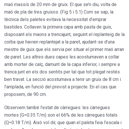
maó massís de 20 mm de gruix. El que se’n diu, volta de
maó de pla de tres gruixos. (Fig 5 i 5.1) Com se sap, la
tècnica dels paletes evitava la necessitat d’emprar
bastides. Collaven la primera capa amb pasta de guix,
disposant els maons a trencajunt, seguint el replanteig de la
corba que havien replantejat a la paret, ajudant-se d’una
mestre de guix que els servia per situar el primer maó arran
de paret. Les altres dues capes les acostumaven a collar
amb morter de calç, damunt de la capa inferior, i sempre a
trenca junt en els dos sentits per tal que tot plegat restés
ben travat. La secció acostumava a tenir un gruix de 8 cm i
l’amplada, en funció del previst a projecte. En el cas que
proposem, de 90 cm.
Observem també l’estat de càrregues: les càrregues
mortes (G=0.35 T/m) son el 66% de les càrregues totals
(Q=0.18 T/m). Això vol dir, que quan el paleta feia l’escala i