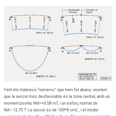
Fent els mateixos “números” que hem fet abans, veuríem
que la secció més desfavorable és la zona central, amb un
moment positiu Md=+0.58 mT, i un esforç normal de
Nd=-12,70 T. La secció és de 100*8 cm2 , i el mòdul