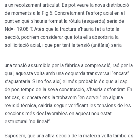
a un recolzament articulat. Es pot veure la nova distribució
de moments a la Fig 6. Concretament l’esforç axial en el
punt en què s’hauria format la ròtula (esquerda) seria de
Nd=- 19.08 T. Atès que la fractura s’hauria fet a tota la
secció, podríem considerar que tota ella absorbiria la
sol·licitació axial, i que per tant la tensió (unitària) seria:
una tensió assumible per la fàbrica a compressió, raó per la
qual, aquesta volta amb una esquerda transversal “encara”
s’aguantaria. Si no fos així, el més probable és que al cap
de poc temps de la seva construcció, s’hauria esfondrat. En
tot cas, si encara ens la trobàvem “en servei” en alguna
revisió tècnica, caldria seguir verificant les tensions de les
seccions més desfavorables en aquest nou estat
estructural “no lineal”.
Suposem, que una altra secció de la mateixa volta també es