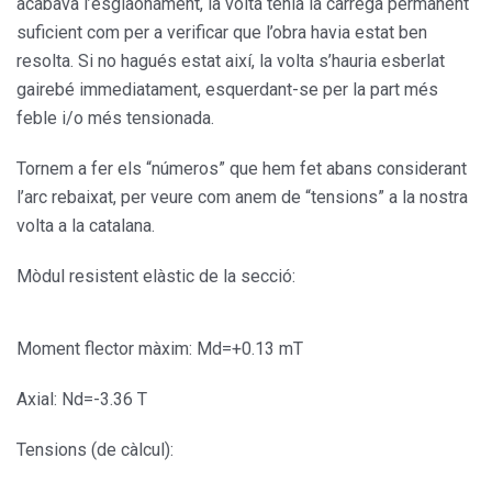
acabava l’esglaonament, la volta tenia la càrrega permanent
suficient com per a verificar que l’obra havia estat ben
resolta. Si no hagués estat així, la volta s’hauria esberlat
gairebé immediatament, esquerdant-se per la part més
feble i/o més tensionada.
Tornem a fer els “números” que hem fet abans considerant
l’arc rebaixat, per veure com anem de “tensions” a la nostra
volta a la catalana.
Mòdul resistent elàstic de la secció:
Moment flector màxim: Md=+0.13 mT
Axial: Nd=-3.36 T
Tensions (de càlcul):