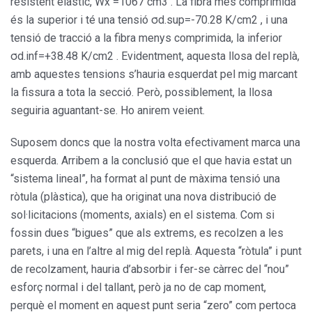
resistent elàstic, Wx =1067 cm3 . La fibra més comprimida
és la superior i té una tensió σd.sup=-70.28 K/cm2 , i una
tensió de tracció a la fibra menys comprimida, la inferior
σd.inf=+38.48 K/cm2 . Evidentment, aquesta llosa del replà,
amb aquestes tensions s’hauria esquerdat pel mig marcant
la fissura a tota la secció. Però, possiblement, la llosa
seguiria aguantant-se. Ho anirem veient.
Suposem doncs que la nostra volta efectivament marca una
esquerda. Arribem a la conclusió que el que havia estat un
“sistema lineal”, ha format al punt de màxima tensió una
ròtula (plàstica), que ha originat una nova distribució de
sol·licitacions (moments, axials) en el sistema. Com si
fossin dues “bigues” que als extrems, es recolzen a les
parets, i una en l’altre al mig del replà. Aquesta “ròtula” i punt
de recolzament, hauria d’absorbir i fer-se càrrec del “nou”
esforç normal i del tallant, però ja no de cap moment,
perquè el moment en aquest punt seria “zero” com pertoca