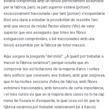
estaria comprimida amb un tensió perfectament assumible
per la fàbrica, però, la part superior estaria (potser)
excessivament traccionada i per tant (potser) s’esquerdaria.
Això ens duria a estudiar la possibilitat de resoldre l’arc
amb una secció de mòdul flector elàstic (Wx) de valor
superior que ens assegurés que totes les fibres
estiguessin comprimides, o bé traccionades amb una
tensió assumible per la fàbrica de totxo massís.
Aquí sorgeix la pregunta “del milió”: ¿A quant pot treballar a
tracció la fàbrica ceràmica?, perquè resulta que en
comprovar les sol·licitacions de la majoria d’arcs i voltes
dels edificis que coneixem, ens trobem, amb gran sorpresa,
que hi ha moltes seccions d’obra de fàbrica, amb fibres
extremes traccionades, amb tensions de certa importància,
i el més curiós és que en la majoria dels casos no hi ha cap
mena de fissura ni d’esquerda, la qual cosa vol dir que la
fàbrica ceràmica pot treballar relativament bé a tracció,