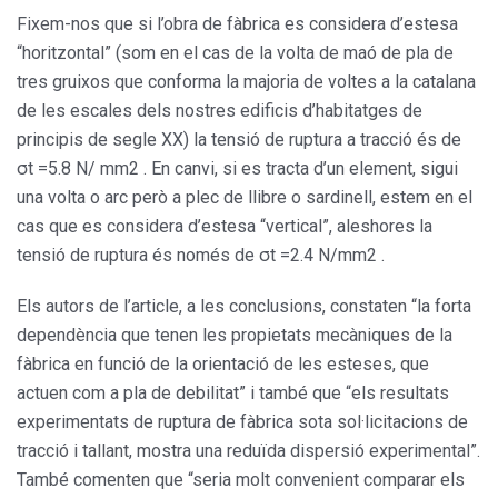
Fixem-nos que si l’obra de fàbrica es considera d’estesa
“horitzontal” (som en el cas de la volta de maó de pla de
tres gruixos que conforma la majoria de voltes a la catalana
de les escales dels nostres edificis d’habitatges de
principis de segle XX) la tensió de ruptura a tracció és de
σt =5.8 N/ mm2 . En canvi, si es tracta d’un element, sigui
una volta o arc però a plec de llibre o sardinell, estem en el
cas que es considera d’estesa “vertical”, aleshores la
tensió de ruptura és només de σt =2.4 N/mm2 .
Els autors de l’article, a les conclusions, constaten “la forta
dependència que tenen les propietats mecàniques de la
fàbrica en funció de la orientació de les esteses, que
actuen com a pla de debilitat” i també que “els resultats
experimentats de ruptura de fàbrica sota sol·licitacions de
tracció i tallant, mostra una reduïda dispersió experimental”.
També comenten que “seria molt convenient comparar els