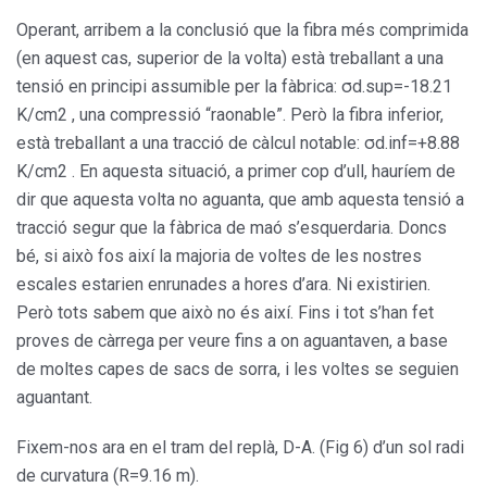
Operant, arribem a la conclusió que la fibra més comprimida
(en aquest cas, superior de la volta) està treballant a una
tensió en principi assumible per la fàbrica: σd.sup=-18.21
K/cm2 , una compressió “raonable”. Però la fibra inferior,
està treballant a una tracció de càlcul notable: σd.inf=+8.88
K/cm2 . En aquesta situació, a primer cop d’ull, hauríem de
dir que aquesta volta no aguanta, que amb aquesta tensió a
tracció segur que la fàbrica de maó s’esquerdaria. Doncs
bé, si això fos així la majoria de voltes de les nostres
escales estarien enrunades a hores d’ara. Ni existirien.
Però tots sabem que això no és així. Fins i tot s’han fet
proves de càrrega per veure fins a on aguantaven, a base
de moltes capes de sacs de sorra, i les voltes se seguien
aguantant.
Fixem-nos ara en el tram del replà, D-A. (Fig 6) d’un sol radi
de curvatura (R=9.16 m).