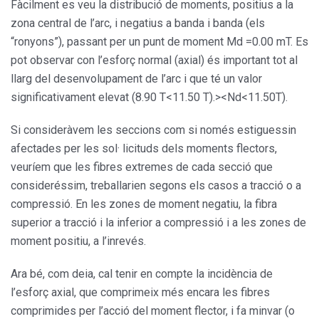
Fàcilment es veu la distribució de moments, positius a la
zona central de l’arc, i negatius a banda i banda (els
“ronyons”), passant per un punt de moment Md =0.00 mT. Es
pot observar con l’esforç normal (axial) és important tot al
llarg del desenvolupament de l’arc i que té un valor
significativament elevat (8.90 T<11.50 T).><Nd<11.50T).
Si consideràvem les seccions com si només estiguessin
afectades per les sol· licituds dels moments flectors,
veuríem que les fibres extremes de cada secció que
consideréssim, treballarien segons els casos a tracció o a
compressió. En les zones de moment negatiu, la fibra
superior a tracció i la inferior a compressió i a les zones de
moment positiu, a l’inrevés.
Ara bé, com deia, cal tenir en compte la incidència de
l’esforç axial, que comprimeix més encara les fibres
comprimides per l’acció del moment flector, i fa minvar (o