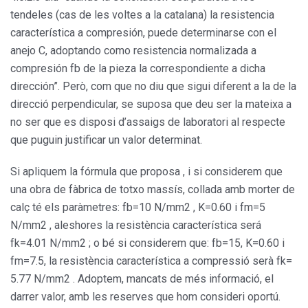
tendeles (cas de les voltes a la catalana) la resistencia
característica a compresión, puede determinarse con el
anejo C, adoptando como resistencia normalizada a
compresión fb de la pieza la correspondiente a dicha
dirección”. Però, com que no diu que sigui diferent a la de la
direcció perpendicular, se suposa que deu ser la mateixa a
no ser que es disposi d’assaigs de laboratori al respecte
que puguin justificar un valor determinat.
Si apliquem la fórmula que proposa , i si considerem que
una obra de fàbrica de totxo massís, collada amb morter de
calç té els paràmetres: fb=10 N/mm2 , K=0.60 i fm=5
N/mm2 , aleshores la resistència característica será
fk=4.01 N/mm2 ; o bé si considerem que: fb=15, K=0.60 i
fm=7.5, la resistència característica a compressió serà fk=
5.77 N/mm2 . Adoptem, mancats de més informació, el
darrer valor, amb les reserves que hom consideri oportú.