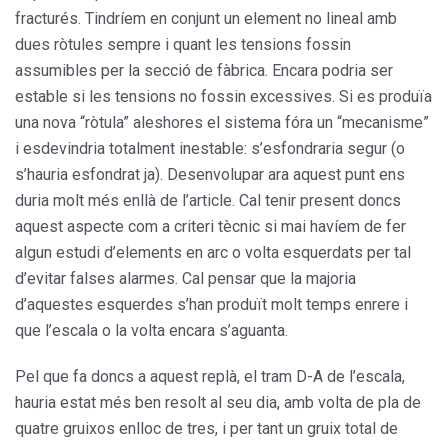
fracturés. Tindríem en conjunt un element no lineal amb
dues ròtules sempre i quant les tensions fossin
assumibles per la secció de fàbrica. Encara podria ser
estable si les tensions no fossin excessives. Si es produïa
una nova “ròtula” aleshores el sistema fóra un “mecanisme”
i esdevindria totalment inestable: s’esfondraria segur (o
s’hauria esfondrat ja). Desenvolupar ara aquest punt ens
duria molt més enllà de l’article. Cal tenir present doncs
aquest aspecte com a criteri tècnic si mai havíem de fer
algun estudi d’elements en arc o volta esquerdats per tal
d’evitar falses alarmes. Cal pensar que la majoria
d’aquestes esquerdes s’han produït molt temps enrere i
que l’escala o la volta encara s’aguanta.
Pel que fa doncs a aquest replà, el tram D-A de l’escala,
hauria estat més ben resolt al seu dia, amb volta de pla de
quatre gruixos enlloc de tres, i per tant un gruix total de