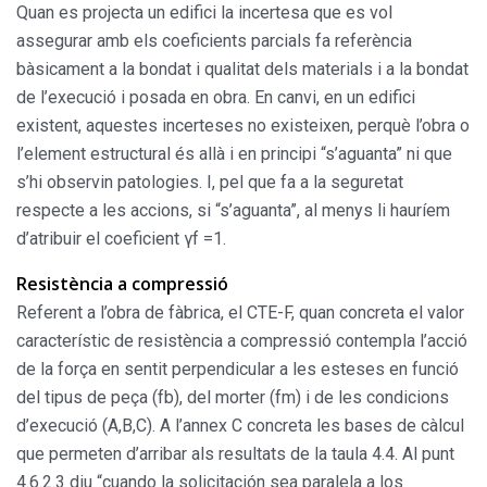
Quan es projecta un edifici la incertesa que es vol
assegurar amb els coeficients parcials fa referència
bàsicament a la bondat i qualitat dels materials i a la bondat
de l’execució i posada en obra. En canvi, en un edifici
existent, aquestes incerteses no existeixen, perquè l’obra o
l’element estructural és allà i en principi “s’aguanta” ni que
s’hi observin patologies. I, pel que fa a la seguretat
respecte a les accions, si “s’aguanta”, al menys li hauríem
d’atribuir el coeficient γf =1.
Resistència a compressió
Referent a l’obra de fàbrica, el CTE-F, quan concreta el valor
característic de resistència a compressió contempla l’acció
de la força en sentit perpendicular a les esteses en funció
del tipus de peça (fb), del morter (fm) i de les condicions
d’execució (A,B,C). A l’annex C concreta les bases de càlcul
que permeten d’arribar als resultats de la taula 4.4. Al punt
4.6.2.3 diu “cuando la solicitación sea paralela a los