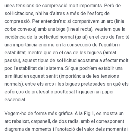
unes tensions de compressió molt importants. Però de
sol·licitacions, n’hi ha d’altres a més de l’esforç de
compressió. Per entendre’ns: si comparàvem un arc (línia
corba convexa) amb una biga (lineal recta), veuríem que la
incidència de la sol·licitud normal (axial) en el cas de l’arc té
una importància enorme en la consecució de l’equilibri i
estabilitat, mentre que en el cas de les bigues (armat
passiu), aquest tipus de sol·licitud acostuma a afectar molt
poc l’estabilitat del sistema. Sí que podríem establir una
similitud en aquest sentit (importància de les tensions
normals), entre els arcs i les bigues pretesades en què els
esforços de pretesat o posttesat hi juguen un paper
essencial.
Vegem-ho de forma més gràfica. A la Fig.1, es mostra un
arc rebaixat, carpanell, de dos radis, amb el corresponent
diagrama de moments i l’anotació del valor dels moments i