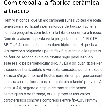
Com treballa la fàbrica ceràmica
a tracció
Hem vist doncs, que un arc carpanell i unes voltes d’escala,
tenen trams sol·licitats per esforços de tracció. I ací ens
hem de preguntar, com treballa la fàbrica ceràmica a tracció.
Com deia abans, aquesta és la pregunta del milió. El CTE-
SE-F 4.6.4 contempla només dues hipòtesis pel que fa a
les traccions originades per la flexió que actua a les parets
de fàbrica segons el pla de ruptura sigui paral·lel a les
esteses, o bé perpendicular (Fig. 7). És a dir, quan apareixen
esquerdes horitzontals o verticals causades per una tracció
a causa d’algun moment flector, normalment per guerxament
o a causa de deformacions estructurals o també pel vent. A
la taula 4.6, segons els tipus de morter i de peces
ceràmiques o de formigó, el CTE proposa uns valors
característics concrets compresos entre fk=0.05 N/mm2 ,