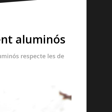
ent aluminós
uminós respecte les de