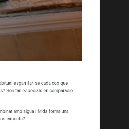
abitual esgarrifar-se cada cop que
ns? Són tan especials en comparació
ombinat amb aigua i àrids forma una
 dos ciments?