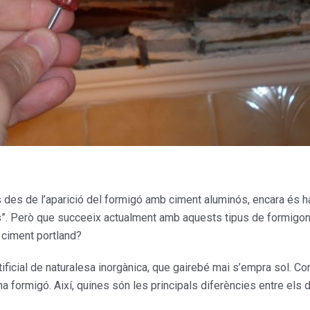
 des de l’aparició del formigó amb ciment aluminós, encara és h
s”. Però que succeeix actualment amb aquests tipus de formigo
 ciment portland?
tificial de naturalesa inorgànica, que gairebé mai s’empra sol. C
na formigó. Així, quines són les principals diferències entre els