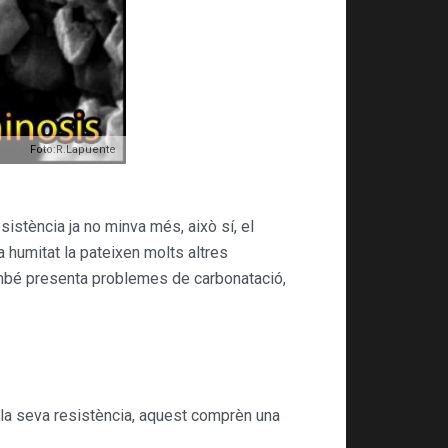
Foto:R.Lapuente
istència ja no minva més, això sí, el
a humitat la pateixen molts altres
també presenta problemes de carbonatació,
 la seva resistència, aquest comprèn una