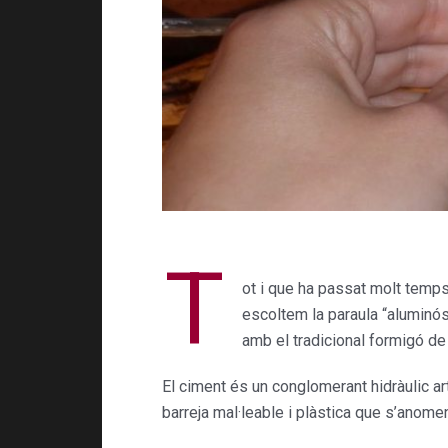
T
ot i que ha passat molt temps
escoltem la paraula “aluminó
amb el tradicional formigó de
El ciment és un conglomerant hidràulic ar
barreja mal·leable i plàstica que s’anome