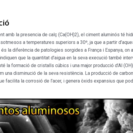
ció
nt amb la presencia de calç (Ca(OH)2), el ciment aluminós té hidr
sotmesos a temperatures superiors a 30º, ja que a partir d’aque
ò és la diferència de patologies sorgides a França i Espanya, on
 indiquen que la quantitat d’aigua en la seva execució també int
obté la formació de cristalls cúbics i una major producció d’Al (
om una disminució de la seva resistència. La producció de carbonat
e facilita la corrosió de l’acer, i genera òxids expansius que po