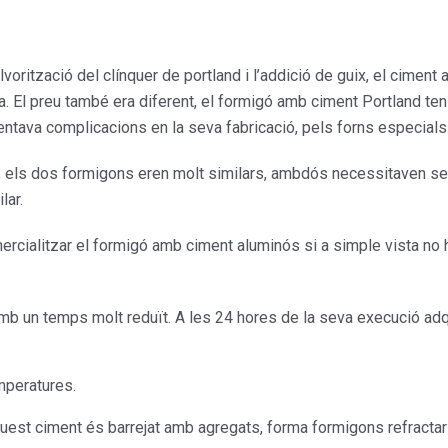
vorització del clínquer de portland i l’addició de guix, el ciment a
ta. El preu també era diferent, el formigó amb ciment Portland ten
entava complicacions en la seva fabricació, pels forns especial
, els dos formigons eren molt similars, ambdós necessitaven semb
lar.
rcialitzar el formigó amb ciment aluminós si a simple vista no h
b un temps molt reduït. A les 24 hores de la seva execució adqu
mperatures.
quest ciment és barrejat amb agregats, forma formigons refracta