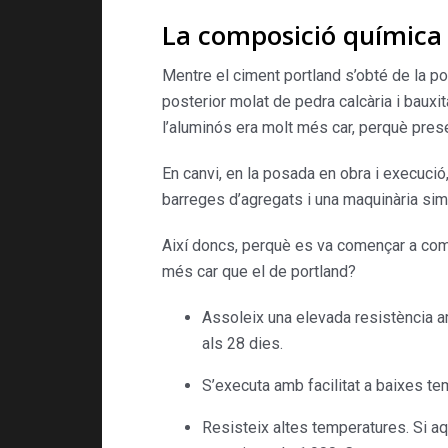
La composició química
Mentre el ciment portland s’obté de la pol
posterior molat de pedra calcària i bauxi
l’aluminós era molt més car, perquè pres
En canvi, en la posada en obra i execució
barreges d’agregats i una maquinària simi
Així doncs, perquè es va començar a come
més car que el de portland?
Assoleix una elevada resistència am
als 28 dies.
S’executa amb facilitat a baixes te
Resisteix altes temperatures. Si a