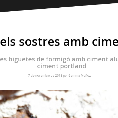
dels sostres amb cim
les biguetes de formigó amb ciment al
ciment portland
7 de novembre de 2018
per
Gemma Muñoz