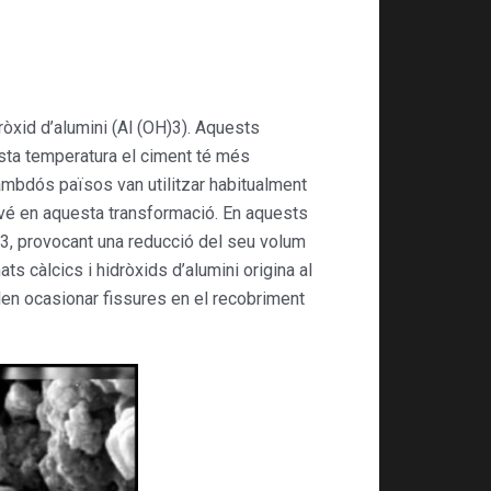
òxid d’alumini (Al (OH)3). Aquests
sta temperatura el ciment té més
 ambdós països van utilitzar habitualment
ervé en aquesta transformació. En aquests
OH)3, provocant una reducció del seu volum
s càlcics i hidròxids d’alumini origina al
den ocasionar fissures en el recobriment