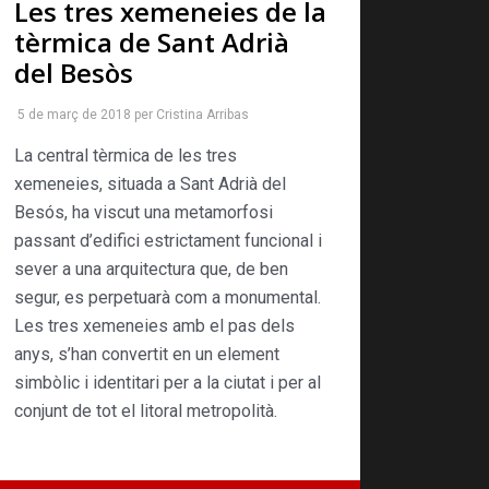
Les tres xemeneies de la
tèrmica de Sant Adrià
del Besòs
5 de març de 2018
per
Cristina Arribas
La central tèrmica de les tres
xemeneies, situada a Sant Adrià del
Besós, ha viscut una metamorfo­si
passant d’edifici estrictament funcional i
sever a una arquitectura que, de ben
segur, es perpetuarà com a monumental.
Les tres xemeneies amb el pas dels
anys, s’han con­vertit en un element
simbòlic i identitari per a la ciutat i per al
conjunt de tot el litoral metropolità.