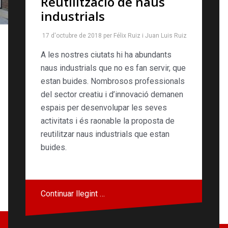
Reutilització de naus
industrials
17 d'octubre de 2018
per
Félix Ruiz
i
Juan Luis Ruiz
A les nostres ciutats hi ha abundants
naus industrials que no es fan servir, que
estan buides. Nombrosos professionals
del sector creatiu i d’innovació demanen
espais per desenvolupar les seves
activitats i és raonable la proposta de
reutilitzar naus industrials que estan
buides.
Continuar llegint …