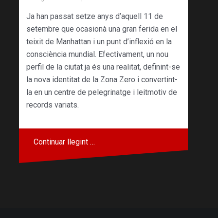
Ja han passat setze anys d’aquell 11 de
setembre que ocasionà una gran ferida en el
teixit de Manhattan i un punt d’inflexió en la
consciència mundial. Efectivament, un nou
perfil de la ciutat ja és una realitat, definint-se
la nova identitat de la Zona Zero i convertint-
la en un centre de pelegrinatge i leitmotiv de
records variats.
Continuar llegint …