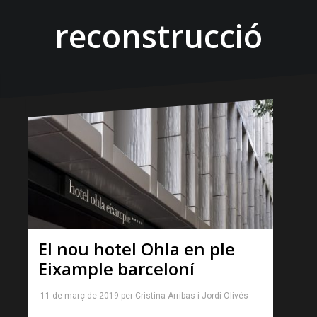
reconstrucció
El nou hotel Ohla en ple
Eixample barceloní
11 de març de 2019
per
Cristina Arribas
i
Jordi Olivés