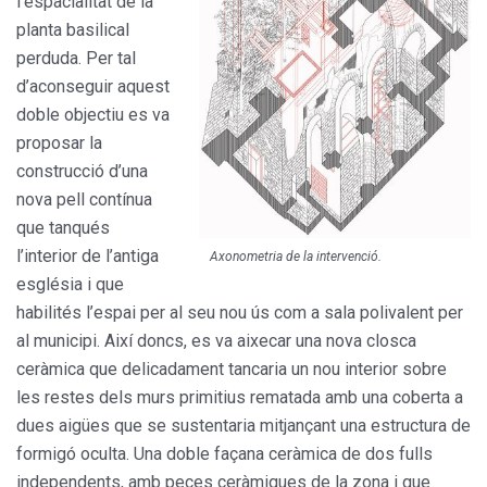
l’espacialitat de la
planta basilical
perduda. Per tal
d’aconseguir aquest
doble objectiu es va
proposar la
construcció d’una
nova pell contínua
que tanqués
l’interior de l’antiga
Axonometria de la intervenció.
església i que
habilités l’espai per al seu nou ús com a sala polivalent per
al municipi. Així doncs, es va aixecar una nova closca
ceràmica que delicadament tancaria un nou interior sobre
les restes dels murs primitius rematada amb una coberta a
dues aigües que se sustentaria mitjançant una estructura de
formigó oculta. Una doble façana ceràmica de dos fulls
independents, amb peces ceràmiques de la zona i que