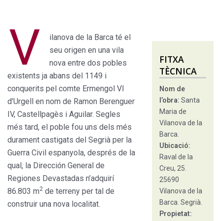
V
ilanova de la Barca té el
seu origen en una vila
FITXA
nova entre dos pobles
TÈCNICA
existents ja abans del 1149 i
conquerits pel comte Ermengol VI
Nom de
l’obra:
Santa
d’Urgell en nom de Ramon Berenguer
Maria de
IV, Castellpagès i Aguilar. Segles
Vilanova de la
més tard, el poble fou uns dels més
Barca.
durament castigats del Segrià per la
Ubicació:
Guerra Civil espanyola, després de la
Raval de la
qual, la Dirección General de
Creu, 25.
Regiones Devastadas n’adquirí
25690
2
86.803 m
de terreny per tal de
Vilanova de la
Barca. Segrià.
construir una nova localitat.
Propietat: