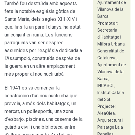
Ajuntament de
També fou destruïda amb aquests
Vilanova de la
fets la notable església gòtica de
Barca.
Santa Maria, dels segles XIII-XIV i
Promotor:
que, fins fa un parell d’anys, ha estat
Secretaria
un conjunt en ruïna. Les funcions
d’Habitatge i
parroquials van ser després
Millora Urbana.
assumides per l’església dedicada a
Generalitat de
l’Assumpció, construïda després de
Catalunya,
Ajuntament de
la guerra en un altre emplaçament
Vilanova de la
més proper al nou nucli urbà.
Barca,
INCASOL,
El 1941 es va començar la
Institut Català
construcció d’un nou nucli urbà que
del Sòl.
preveia, a més dels habitatges, un
Projecte:
mercat, un poliesportiu, una zona
AleaOlea,
d’esbarjo, piscines, una caserna de la
Arquitectura i
guàrdia civil i una biblioteca, entre
Paisatge Laia
Renalias,
d’altres equipaments. Ara bé, en