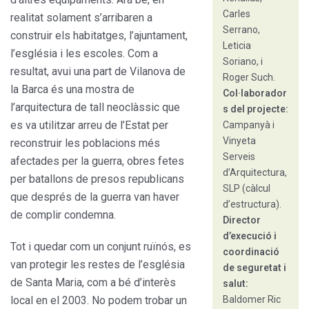
Carles
realitat solament s’arribaren a
Serrano,
construir els habitatges, l’ajuntament,
Leticia
l’església i les escoles. Com a
Soriano, i
resultat, avui una part de Vilanova de
Roger Such.
la Barca és una mostra de
Col·laborador
l’arquitectura de tall neoclàssic que
s del projecte:
es va utilitzar arreu de l’Estat per
Campanyà i
Vinyeta
reconstruir les poblacions més
Serveis
afectades per la guerra, obres fetes
d’Arquitectura,
per batallons de presos republicans
SLP (càlcul
que després de la guerra van haver
d’estructura).
de complir condemna.
Director
d’execució i
Tot i quedar com un conjunt ruïnós, es
coordinació
van protegir les restes de l’església
de seguretat i
de Santa Maria, com a bé d’interès
salut:
local en el 2003. No podem trobar un
Baldomer Ric