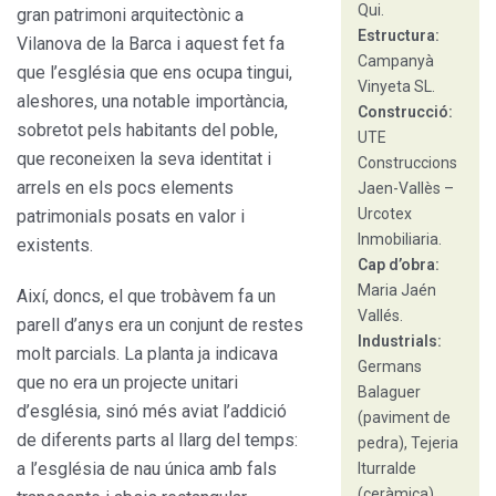
Qui.
gran patrimoni arquitectònic a
Estructura:
Vilanova de la Barca i aquest fet fa
Campanyà
que l’església que ens ocupa tingui,
Vinyeta SL.
aleshores, una notable importància,
Construcció:
sobretot pels habitants del poble,
UTE
que reconeixen la seva identitat i
Construccions
arrels en els pocs elements
Jaen-Vallès –
Urcotex
patrimonials posats en valor i
Inmobiliaria.
existents.
Cap d’obra:
Maria Jaén
Així, doncs, el que trobàvem fa un
Vallés.
parell d’anys era un conjunt de restes
Industrials:
molt parcials. La planta ja indicava
Germans
que no era un projecte unitari
Balaguer
d’església, sinó més aviat l’addició
(paviment de
de diferents parts al llarg del temps:
pedra), Tejeria
a l’església de nau única amb fals
Iturralde
(ceràmica),