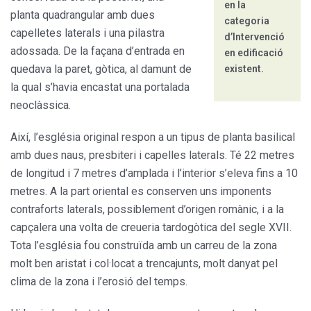
en la
planta quadrangular amb dues
categoria
capelletes laterals i una pilastra
d’Intervenció
adossada. De la façana d’entrada en
en edificació
quedava la paret, gòtica, al damunt de
existent.
la qual s’havia encastat una portalada
neoclàssica.
Així, l’església original respon a un tipus de planta basilical
amb dues naus, presbiteri i capelles laterals. Té 22 metres
de longitud i 7 metres d’amplada i l’interior s’eleva fins a 10
metres. A la part oriental es conserven uns imponents
contraforts laterals, possiblement d’origen romànic, i a la
capçalera una volta de creueria tardogòtica del segle XVII.
Tota l’església fou construïda amb un carreu de la zona
molt ben aristat i col·locat a trencajunts, molt danyat pel
clima de la zona i l’erosió del temps.