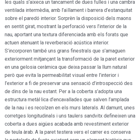
les quals s’aixeca un tancament de dues fulles i una cambra
ventilada intermèdia, amb l’aïllament i barrera d’estanquitat
sobre el paredó interior. Sorprèn la disposició dels maons
en sentit girat, mostrant la perforació vers l’interior de la
nau, aportant una textura diferenciada amb els forats que
actuen atenuant la reverberació acústica interior.
S’incorporen també uns grans finestrals que s’amaguen
exteriorment mitjançant la transformació de la paret exterior
en una gelosia ceràmica que deixa passar la llum natural
però que evita la permeabilitat visual entre l’interior i
l’exterior a fi de preservar una sensació d’introspecció des
de dins de la nau estant. Per a la coberta s’adopta una
estructura metàl·lica d’encavallades que salven l’amplada
de la nau i es recolzen en els murs laterals. Al damunt, unes
corretges longitudinals i uns taulers sandvitx defineixen una
coberta a dues aigües acabada amb revestiment exterior
de teula àrab. A la paret testera vers el carrer es conserva