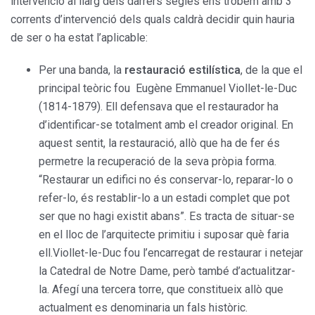
intervenció al llarg dels darrers segles ens trobem amb 3
corrents d’intervenció dels quals caldrà decidir quin hauria
de ser o ha estat l’aplicable:
Per una banda, la
restauració estilística
, de la que el
principal teòric fou Eugène Emmanuel Viollet-le-Duc
(1814-1879). Ell defensava que el restaurador ha
d’identificar-se totalment amb el creador original. En
aquest sentit, la restauració, allò que ha de fer és
permetre la recuperació de la seva pròpia forma.
“Restaurar un edifici no és conservar-lo, reparar-lo o
refer-lo, és restablir-lo a un estadi complet que pot
ser que no hagi existit abans”. Es tracta de situar-se
en el lloc de l’arquitecte primitiu i suposar què faria
ell.Viollet-le-Duc fou l’encarregat de restaurar i netejar
la Catedral de Notre Dame, però també d’actualitzar-
la. Afegí una tercera torre, que constitueix allò que
actualment es denominaria un fals històric.