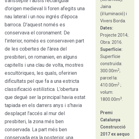
transsepte i absis rectangular
Jaina
d’origen medieval li foren afegits una
(il·luminació) i
nau lateral i un nou ingrés d’època
Vivers Borda.
barroca. D’aquest només es
Dates:
conservava el coronament. De
Projecte 2014;
l’interior, només es conservaven part
Obra: 2016.
de les cobertes de l’àrea del
Superfície:
presbiteri, on romanien, en alguns
Superfície
construïda:
capitells i una clau de volta, mostres
2
300.00m
;
escultòriques, les quals, oferirien
parcel·la:
dificultats pel que fa a una estricta
2
410.00m
;
classificació estilística. L’obertura
volum:
que degué ser la principal havia estat
3
1800.00m
.
tapiada en els darrers anys i s’havia
Premi
desplaçat l’accés al mur del
Catalunya
presbiteri, la zona més ben
Construcció
conservada. La part més ben
2017 ex aequo
conservada era la posterior, una