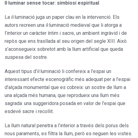
Il·luminar sense tocar: simbiosi espiritual
La il·luminació juga un paper clau en la intervenció. Els
autors recreen una il·luminació medieval que li atorga a
l’interior un caràcter íntim i sacre, un ambient ingràvid i de
repòs que ens trasllada al seu origen del segle XIII. Això
s’aconsegueix sobretot amb la llum artificial que queda
suspesa del sostre.
Aquest tipus d’il·luminació li confereix a l’espai un
interessant efecte escenogràfic més adequat per a l’espai
d’alçada monumental que es cobreix: un sostre de llum a
una alçada més humana, que reprodueix una llum més
sagrada: una suggeridora posada en valor de l’espai que
esdevé sacre i recollit.
La llum natural penetra a l’interior a través dels porus dels
nous paraments, es filtra la llum, però es neguen les vistes.