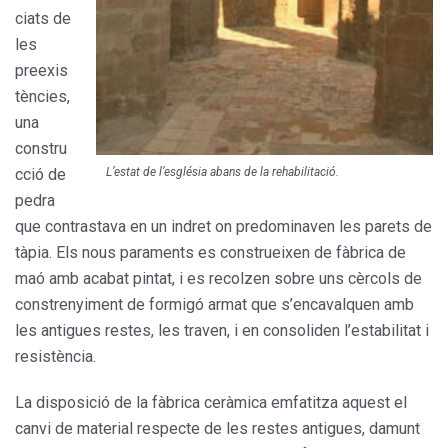
ciats de
les
preexis
tències,
una
constru
L’estat de l’església abans de la rehabilitació.
cció de
pedra
que contrastava en un indret on predominaven les parets de
tàpia. Els nous paraments es construeixen de fàbrica de
maó amb acabat pintat, i es recolzen sobre uns cèrcols de
constrenyiment de formigó armat que s’encavalquen amb
les antigues restes, les traven, i en consoliden l’estabilitat i
resistència.
La disposició de la fàbrica ceràmica emfatitza aquest el
canvi de material respecte de les restes antigues, damunt