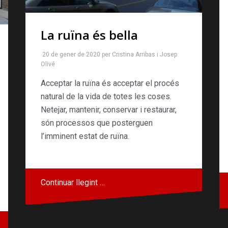
La ruïna és bella
20 de gener de 2020
per
Cristina Arribas
i
Josep
Olivé
Acceptar la ruïna és acceptar el procés
natural de la vida de totes les coses.
Netejar, mantenir, conservar i restaurar,
són processos que posterguen
l’imminent estat de ruïna.
Continuar llegint …