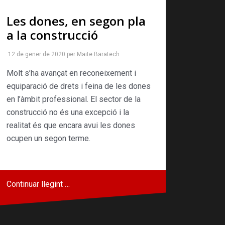
Les dones, en segon pla
a la construcció
12 de gener de 2020
per
Maite Baratech
Molt s’ha avançat en reconeixement i
equiparació de drets i feina de les dones
en l’àmbit professional. El sector de la
construcció no és una excepció i la
realitat és que encara avui les dones
ocupen un segon terme.
Continuar llegint …