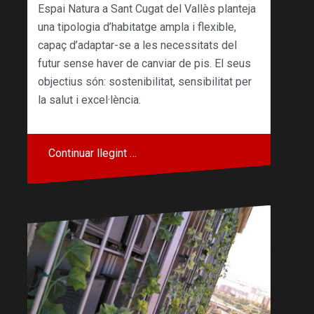
Espai Natura a Sant Cugat del Vallès planteja
una tipologia d’habitatge ampla i flexible,
capaç d’adaptar-se a les necessitats del
futur sense haver de canviar de pis. El seus
objectius són: sostenibilitat, sensibilitat per
la salut i excel·lència.
Continuar llegint …