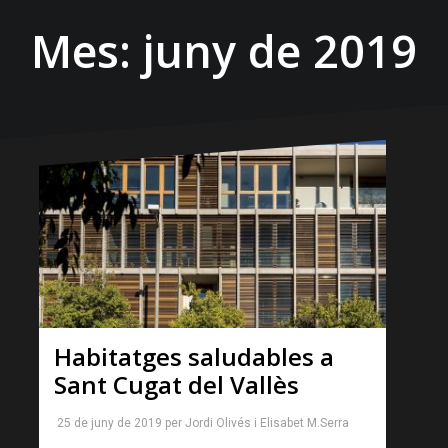
Mes:
juny de 2019
Habitatges saludables a
Sant Cugat del Vallès
25 de juny de 2019
per
Jordi Olivés
i
Elisabet M.Serra