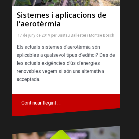
Sistemes i aplicacions de
l’aerotèrmia
17 de juny de 2019
per
Gustau Ballester
i
Montse Bosch
Els actuals sistemes d’aerotèrmia són
aplicables a qualsevol tipus d’edifici? Des de
les actuals exigències d’ús d’energies
renovables vegem si són una alternativa
acceptada.
Continuar llegint …