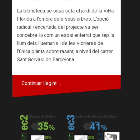
La biblioteca se situa sota el jardí de la Vil·la
Florida a l’ombra dels seus arbres. L’opció
radical i encertada del projecte va ser
concebre-la com un espai enterrat que rep la
llum dels lluernaris i de les vidrieres de
l’única planta sobre rasant, a nivell del carrer
Sant Gervasi de Barcelona.
Continuar llegint …