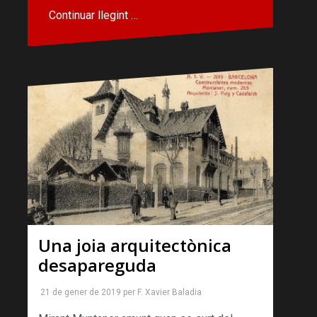
Continuar llegint …
Una joia arquitectònica
desapareguda
21 de gener de 2019
per
F. Xavier Baladia