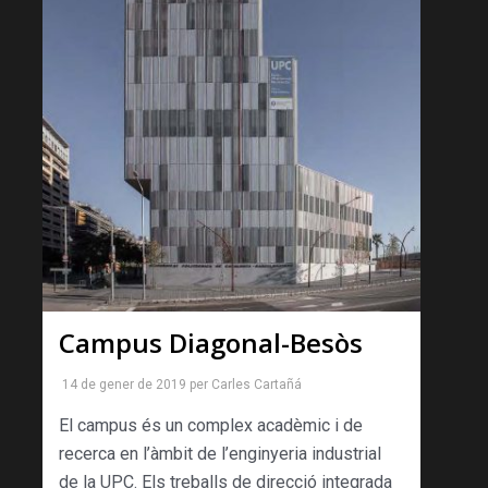
Campus Diagonal-Besòs
14 de gener de 2019
per
Carles Cartañá
El campus és un complex acadèmic i de
recerca en l’àmbit de l’enginyeria industrial
de la UPC. Els treballs de direcció integrada