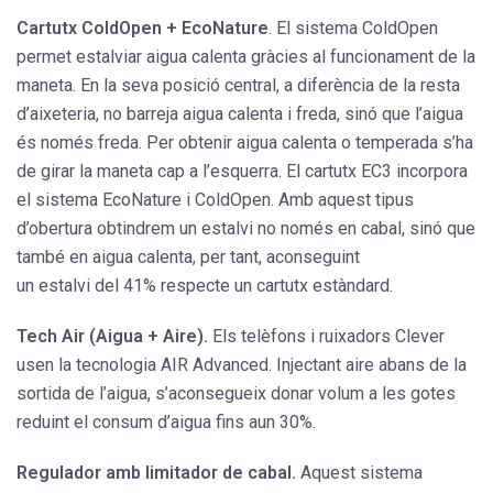
Cartutx ColdOpen + EcoNature
. El sistema ColdOpen
permet estalviar aigua calenta gràcies al funcionament de la
maneta. En la seva posició central, a diferència de la resta
d’aixeteria, no barreja aigua calenta i freda, sinó que l’aigua
és només freda. Per obtenir aigua calenta o temperada s’ha
de girar la maneta cap a l’esquerra. El cartutx EC3 incorpora
el sistema EcoNature i ColdOpen. Amb aquest tipus
d’obertura obtindrem un estalvi no només en cabal, sinó que
també en aigua calenta, per tant, aconseguint
un estalvi del 41% respecte un cartutx estàndard.
Tech Air (Aigua + Aire).
Els telèfons i ruixadors Clever
usen la tecnologia AIR Advanced. Injectant aire abans de la
sortida de l’aigua, s’aconsegueix donar volum a les gotes
reduint el consum d’aigua fins aun 30%.
Regulador amb limitador de cabal.
Aquest sistema