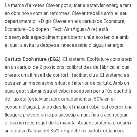
La marca d’aixetes Clever pot ajudar a estalviar energia tant
en obra nova com en reformes. Clever treballa amb el seu
departament d’I+D gia Clever en els cartutxos Econature,
Econature+Coldopen i Tech Air (Aigua+Aire) està
dissenyada especialment perobtenir unús sostenible amb
el qual s’evita la despesa innecessària d’aigua i energia
Cartutx EcoNature (EG2).
El sistema EcoNature consisteix
en un cartutx de 2 posicions, calibrat des de fàbrica, el qual
ofereix un alt nivell de confort i facilitat d’ús. El sistema es
basa en un mecanisme situat a l’interior de cartutx. Amb un
suau gest subministra el cabal necessari per a l’ús quotidià
de l’aixeta (estalviant aproximadament un 50% en el
consum d’aigua), si es desitja el màxim cabal cal exercir una
lleugera pressió en la palancacap amunt fins a aconseguir
el màxim recorregut de la maneta. Aquest sistema produeix
un estalvi d’aigua del 35% respecte un cartutx estàndard.