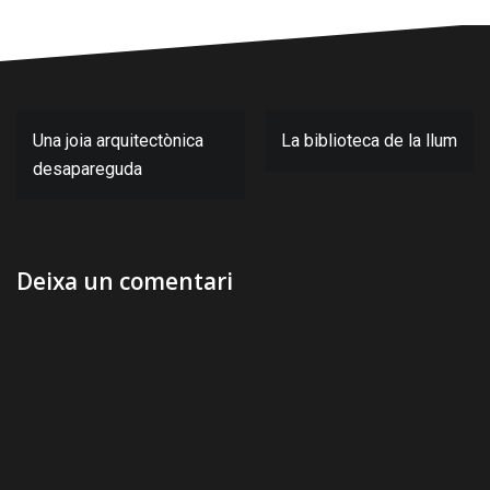
Navegació
Una joia arquitectònica
La biblioteca de la llum
d'entrades
desapareguda
Deixa un comentari