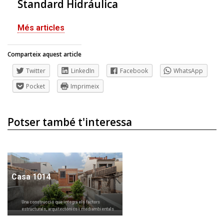
Standard Hidráulica
Més articles
Comparteix aquest article
Twitter
LinkedIn
Facebook
WhatsApp
Pocket
Imprimeix
Potser també t'interessa
Casa 1014
Una construcció que integra els factors
estructurals, arquitectònics i mediambientals