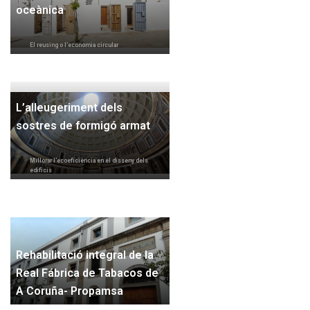
oceànica
El reusing o l’economia circular
L’alleugeriment dels
sostres de formigó armat
Millorar l’ecoeficiència en el disseny dels
edificis
Rehabilitació integral de la
Real Fábrica de Tabacos de
A Coruña- Propamsa