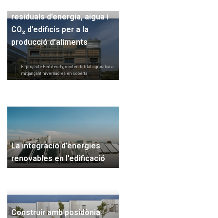
Ecoinnovació en fluxos
residuals d’energia, aigua i
CO₂ d’edificis per a la
producció d’aliments
El projecte Fertilecity, sostenibilitat agrourbana
mitjançant hivernacles en coberta
La integració d’energies
renovables en l’edificació
Construir amb posidònia