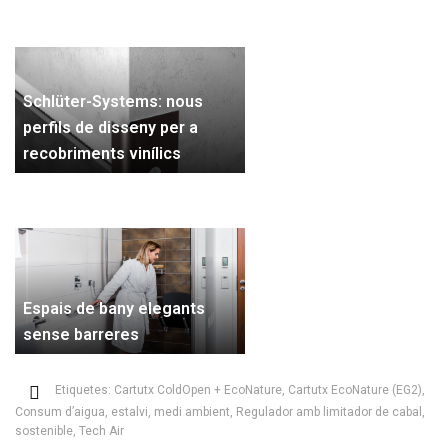
Schlüter-Systems: nous
perfils de disseny per a
recobriments vinílics
Espais de bany elegants
sense barreres
Etiquetes:
Cartutx ColdOpen + EcoNature
,
Cartutx EcoNature (EG2)
,
Consum d’aigua
,
estalvi
,
medi ambient
,
Regulador amb limitador de cabal
,
sostenible
,
Tech Air