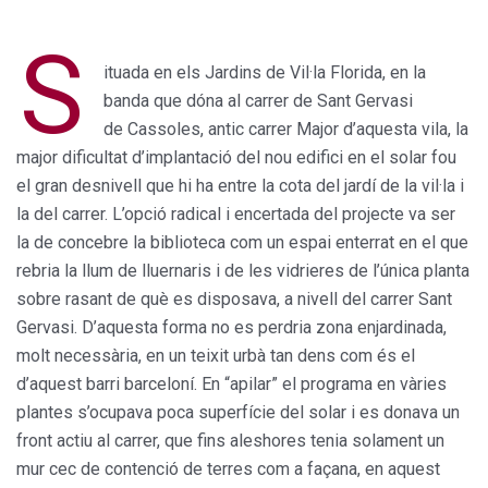
S
ituada en els Jardins de Vil·la Florida, en la
banda que dóna al carrer de Sant Gervasi
de Cassoles, antic carrer Major d’aquesta vila, la
major dificultat d’implantació del nou edifici en el solar fou
el gran desnivell que hi ha entre la cota del jardí de la vil·la i
la del carrer. L’opció radical i encertada del projecte va ser
la de concebre la biblioteca com un espai enterrat en el que
rebria la llum de lluernaris i de les vidrieres de l’única planta
sobre rasant de què es disposava, a nivell del carrer Sant
Gervasi. D’aquesta forma no es perdria zona enjardinada,
molt necessària, en un teixit urbà tan dens com és el
d’aquest barri barceloní. En “apilar” el programa en vàries
plantes s’ocupava poca superfície del solar i es donava un
front actiu al carrer, que fins aleshores tenia solament un
mur cec de contenció de terres com a façana, en aquest