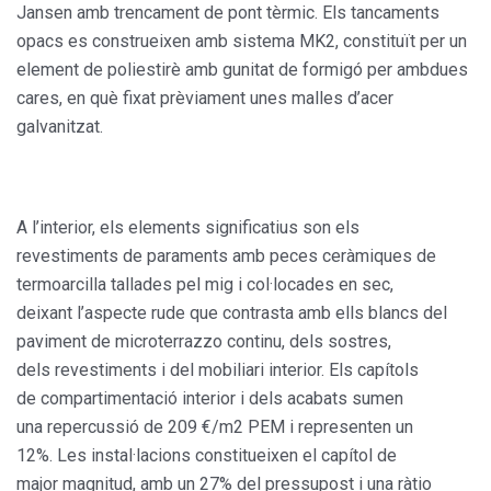
Jansen amb trencament de pont tèrmic. Els tancaments
opacs es construeixen amb sistema MK2, constituït per un
element de poliestirè amb gunitat de formigó per ambdues
cares, en què fixat prèviament unes malles d’acer
galvanitzat.
A l’interior, els elements significatius son els
revestiments de paraments amb peces ceràmiques de
termoarcilla tallades pel mig i col·locades en sec,
deixant l’aspecte rude que contrasta amb ells blancs del
paviment de microterrazzo continu, dels sostres,
dels revestiments i del mobiliari interior. Els capítols
de compartimentació interior i dels acabats sumen
una repercussió de 209 €/m2 PEM i representen un
12%. Les instal·lacions constitueixen el capítol de
major magnitud, amb un 27% del pressupost i una ràtio