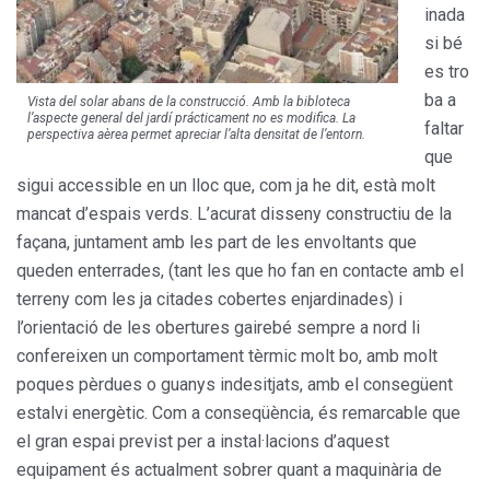
inada
si bé
es tro
ba a
Vista del solar abans de la construcció. Amb la bibloteca
l’aspecte general del jardí prácticament no es modifica. La
faltar
perspectiva aèrea permet apreciar l’alta densitat de l’entorn.
que
sigui accessible en un lloc que, com ja he dit, està molt
mancat d’espais verds. L’acurat disseny constructiu de la
façana, juntament amb les part de les envoltants que
queden enterrades, (tant les que ho fan en contacte amb el
terreny com les ja citades cobertes enjardinades) i
l’orientació de les obertures gairebé sempre a nord li
confereixen un comportament tèrmic molt bo, amb molt
poques pèrdues o guanys indesitjats, amb el consegüent
estalvi energètic. Com a conseqüència, és remarcable que
el gran espai previst per a instal·lacions d’aquest
equipament és actualment sobrer quant a maquinària de