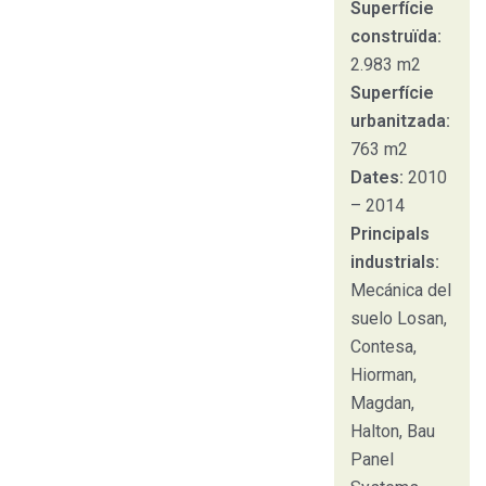
Superfície
construïda:
2.983 m2
Superfície
urbanitzada:
763 m2
Dates:
2010
– 2014
Principals
industrials:
Mecánica del
suelo Losan,
Contesa,
Hiorman,
Magdan,
Halton, Bau
Panel