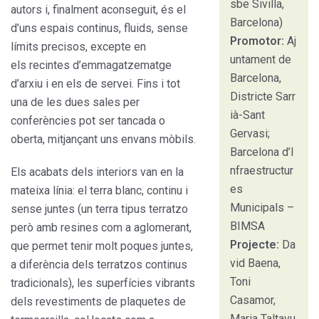
sbe Sivilla,
autors i, finalment aconseguit, és el
Barcelona)
d’uns espais continus, fluids, sense
Promotor:
Aj
límits precisos, excepte en
untament de
els recintes d’emmagatzematge
Barcelona,
d’arxiu i en els de servei. Fins i tot
Districte Sarr
una de les dues sales per
ià-Sant
conferències pot ser tancada o
Gervasi;
oberta, mitjançant uns envans mòbils.
Barcelona d’I
nfraestructur
Els acabats dels interiors van en la
es
mateixa línia: el terra blanc, continu i
Municipals –
sense juntes (un terra tipus terratzo
BIMSA
però amb resines com a aglomerant,
Projecte:
Da
que permet tenir molt poques juntes,
vid Baena,
a diferència dels terratzos continus
Toni
tradicionals), les superfícies vibrants
Casamor,
dels revestiments de plaquetes de
Maria Taltavu