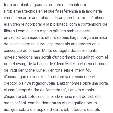
terra per plantar grans arbres en el seu interior.
Problemes tècnics en el que fa referència a la jardineria
varen descartar aquest ús i els arquitectes, molt hàbilment,
els varen reincorporar a la biblioteca, com a contenidors de
llibres i com a únics espais públics amb una certa
privacitat. Que aquests últims espais hagin sorgit una mica
de la casualitat no li treu cap mèrit als arquitectes en la
concepció de l’espai. Molts coneguts descobriments i
noves creacions han sorgit d’una primera casualitat -com el
so del swing de la banda de Glenn Miller, o el descobriment
del radi per Marie Curie-, i en tots ells el mèrit fou
d’aconseguir extreure’n el partit en la direcció que el
creador, o l’investigador volia. L’atzar només obre una porta,
el camí després l’ha de fer cadascú, i en els espais
d’aquesta biblioteca no hi ha atzar sinó molt de treball i
molta anàlisi, com ho demostren els magnífics petits
assajos sobre els espais d’altres biblioteques que els