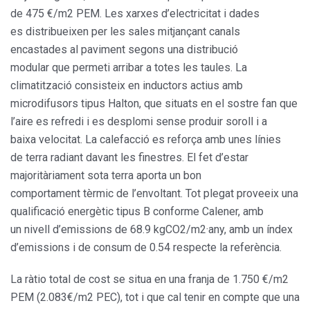
de 475 €/m2 PEM. Les xarxes d’electricitat i dades
es distribueixen per les sales mitjançant canals
encastades al paviment segons una distribució
modular que permeti arribar a totes les taules. La
climatització consisteix en inductors actius amb
microdifusors tipus Halton, que situats en el sostre fan que
l’aire es refredi i es desplomi sense produir soroll i a
baixa velocitat. La calefacció es reforça amb unes línies
de terra radiant davant les finestres. El fet d’estar
majoritàriament sota terra aporta un bon
comportament tèrmic de l’envoltant. Tot plegat proveeix una
qualificació energètic tipus B conforme Calener, amb
un nivell d’emissions de 68.9 kgCO2/m2·any, amb un índex
d’emissions i de consum de 0.54 respecte la referència.
La ràtio total de cost se situa en una franja de 1.750 €/m2
PEM (2.083€/m2 PEC), tot i que cal tenir en compte que una