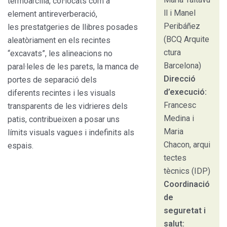
termoarcilla, col·locats com a
ll i Manel
element antireverberació,
Peribáñez
les prestatgeries de llibres posades
(BCQ Arquite
aleatòriament en els recintes
ctura
“excavats”, les alineacions no
Barcelona)
paral·leles de les parets, la manca de
Direcció
portes de separació dels
d’execució:
diferents recintes i les visuals
Francesc
transparents de les vidrieres dels
Medina i
patis, contribueixen a posar uns
Maria
límits visuals vagues i indefinits als
Chacon, arqui
espais.
tectes
tècnics (IDP)
Coordinació
de
seguretat i
salut: