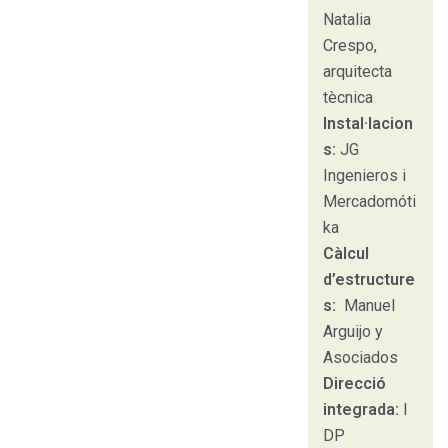
Natalia
Crespo,
arquitecta
tècnica
Instal·lacion
s:
JG
Ingenieros i
Mercadomóti
ka
Càlcul
d’estructure
s:
Manuel
Arguijo y
Asociados
Direcció
integrada:
I
DP