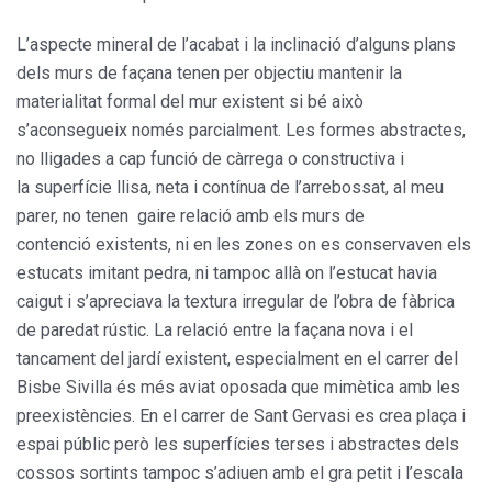
L’aspecte mineral de l’acabat i la inclinació d’alguns plans
dels murs de façana tenen per objectiu mantenir la
materialitat formal del mur existent si bé això
s’aconsegueix només parcialment. Les formes abstractes,
no lligades a cap funció de càrrega o constructiva i
la superfície llisa, neta i contínua de l’arrebossat, al meu
parer, no tenen gaire relació amb els murs de
contenció existents, ni en les zones on es conservaven els
estucats imitant pedra, ni tampoc allà on l’estucat havia
caigut i s’apreciava la textura irregular de l’obra de fàbrica
de paredat rústic. La relació entre la façana nova i el
tancament del jardí existent, especialment en el carrer del
Bisbe Sivilla és més aviat oposada que mimètica amb les
preexistències. En el carrer de Sant Gervasi es crea plaça i
espai públic però les superfícies terses i abstractes dels
cossos sortints tampoc s’adiuen amb el gra petit i l’escala