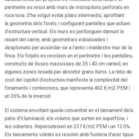
perímetre es resol amb murs de micropilons perforats en
roca tova. S’ha volgut evitar pilars intermedis, aprofitant
la geometria dels forats i configurant pantalles que actuen
d’estructura vertical. Els murs es perllonguen damunt la
rasant del carrer, amb geometries esbiaixades i
desplomats per assimilar-se a l’antic i maldestre mur de la
finca. Els forjats es recolzen en el perímetre i les pantalles,
construïts de lloses massisses de 35 i 40 cm cantell, en
algunes zones tesada per absorbir grans llums. La ràtio de
cost del capítol d’estructura manifesta la complexitat del
fonaments i contencions, que representa 462 €/m2 PEM i
un 26% de la inversió.
El sistema envoltant queda concentrat en el tancament dels
patis d’il·luminació, els volums que surten en superfície, i
les cobertes. Repercuteixen en 237 €/m2 PEM i un 13.5%.
Els tancaments vidrats es resolen amb fusteria d’acer tipus