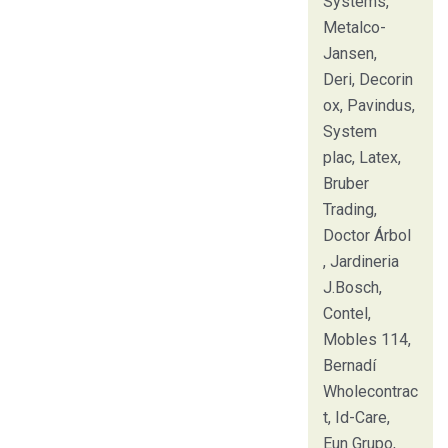
Systems,
Metalco-
Jansen,
Deri, Decorin
ox, Pavindus,
System
plac, Latex,
Bruber
Trading,
Doctor Árbol
, Jardineria
J.Bosch,
Contel,
Mobles 114,
Bernadí
Wholecontrac
t, Id-Care,
Eun Grupo,