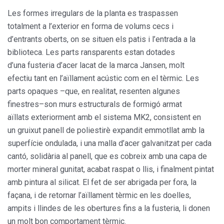
Les formes irregulars de la planta es traspassen
totalment a l’exterior en forma de volums cecs i
d’entrants oberts, on se situen els patis i l’entrada a la
biblioteca. Les parts ransparents estan dotades
d’una fusteria d’acer lacat de la marca Jansen, molt
efectiu tant en l’aïllament acústic com en el tèrmic. Les
parts opaques –que, en realitat, resenten algunes
finestres–son murs estructurals de formigó armat
aïllats exteriorment amb el sistema MK2, consistent en
un gruixut panell de poliestirè expandit emmotllat amb la
superfície ondulada, i una malla d’acer galvanitzat per cada
cantó, solidària al panell, que es cobreix amb una capa de
morter mineral gunitat, acabat raspat o llis, i finalment pintat
amb pintura al silicat. El fet de ser abrigada per fora, la
façana, i de retornar l’aïllament tèrmic en les doelles,
ampits i llindes de les obertures fins a la fusteria, li donen
un molt bon comportament tèrmic.