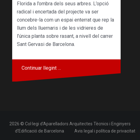
Florida a l’ombra dels seus arbres. L’opció
radical i encertada del projecte va ser
concebre-la com un espai enterrat que rep la
llum dels lluernaris i de les vidrieres de
l’única planta sobre rasant, a nivell del carrer
Sant Gervasi de Barcelona.
Continuar llegint …
2026 © Col·legi d'Aparelladors Arquitectes Tècnics i Enginyers
d'Edificació de Barcelona
Avis legal i política de privacitat