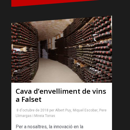
Cava d’envelliment de vins
a Falset
8 d'octubre de 2018
per
Albert Puy
,
Miquel Escobar
,
Pere
Llimargas
i
Mireia Torras
Per a nosaltres, la innovació en la