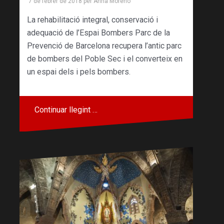
7 de febrer de 2018
per
Anna Moreno
La rehabilitació integral, conservació i
adequació de l’Espai Bombers Parc de la
Prevenció de Barcelona recupera l’antic parc
de bombers del Poble Sec i el converteix en
un espai dels i pels bombers.
Continuar llegint …