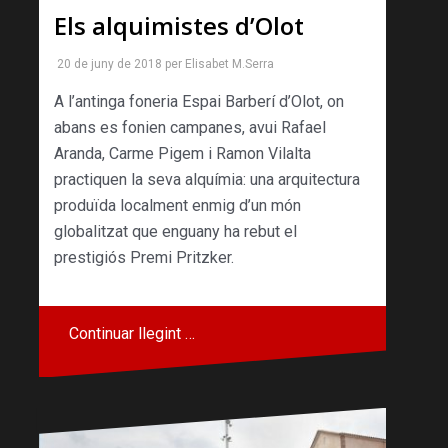
Els alquimistes d’Olot
20 de juny de 2018
per
Elisabet M.Serra
A l’antinga foneria Espai Barberí d’Olot, on
abans es fonien campanes, avui Rafael
Aranda, Carme Pigem i Ramon Vilalta
practiquen la seva alquímia: una arquitectura
produïda localment enmig d’un món
globalitzat que enguany ha rebut el
prestigiós Premi Pritzker.
Continuar llegint …