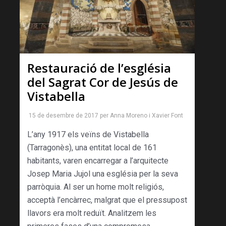
Restauració de l’església
del Sagrat Cor de Jesús de
Vistabella
15 de desembre de 2017
per
Anna Moreno
i
Xavier Font
L’any 1917 els veïns de Vistabella
(Tarragonès), una entitat local de 161
habitants, varen encarregar a l’arquitecte
Josep Maria Jujol una església per la seva
parròquia. Al ser un home molt religiós,
acceptà l’encàr­rec, malgrat que el pressupost
lla­vors era molt reduït. Analitzem les