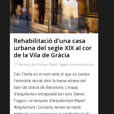
Rehabilitació d’una casa
urbana del segle XIX al cor
de la Vila de Gràcia
21 de març de 2018
per
Daniel Tigges
i
Vicente Sánchez
Can Titella és el nom amb el que es coneix
l’immoble ubicat dins la trama urbana del
barri de Gràcia de Barcelona. L’equip
d’arquitectes encapçalat pel suís Daniel
Tigges i el despatx d’arquitectura Miparí
Arquitectura i Disseny, tenien un repte
ambiciós per aconseguir la rehabilitació de