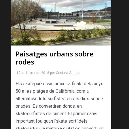
Paisatges urbans sobre
rodes
19 de febrer de 2018
per
Cristina Arribas
Els skateparks van néixer a finals dels anys
50 a les platges de Califòrnia, com a
alternativa dels surfistes en els dies sense
onades. Es convertiren doncs, en
skatesurfistes de ciment. El primer canvi
important fou quan l’skate sortí dels
skateparks i la mateixa ciutat es convertí en