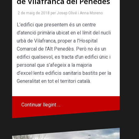
de Vilafranca del Penedès
2 de maig de 2018
per
Josep Olivé
i
Anna Moreno
L’edifici que presentem és un centre
d’atenció primària ubicat en el límit del nucli
urbà de Vilafranca, proper a l’Hospital
Comarcal de l’Alt Penedès. Però no és un
edifici qualsevol, es tracta d’un edifici únic i
personal que s’afegeix a la majoria
d’excel·lents edificis sanitaris bastits per la
Generalitat en tot el territori català.
Continuar llegint …