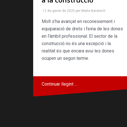
12 de gener de 2020
per
Maite Baratech
Molt s’ha avançat en reconeixement i
equiparació de drets i feina de les dones
en l’àmbit professional. El sector de la
construcció no és una excepció i la
realitat és que encara avui les dones
ocupen un segon terme.
Continuar llegint …