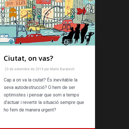
Ciutat, on vas?
23 de setembre de 2019
per
Maite Baratech
Cap a on va la ciutat? És ine­vitable la
seva autodestruc­ció? O hem de ser
optimistes i pensar que som a temps
d’actuar i revertir la situació sempre que
ho fem de manera urgent?