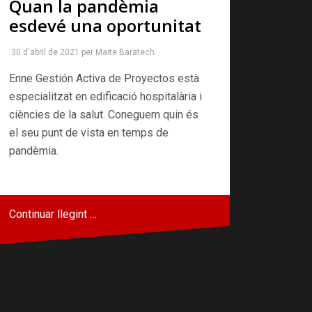
Quan la pandèmia
esdevé una oportunitat
30 d'abril de 2021
per
Maite Baratech
Enne Gestión Activa de Proyectos està
especialitzat en edificació hospitalària i
ciències de la salut. Coneguem quin és
el seu punt de vista en temps de
pandèmia.
Continuar llegint …