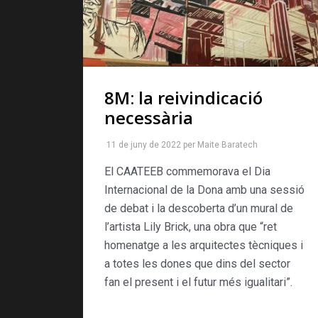
8M: la reivindicació
necessària
11 de juny de 2022
per
Maite Baratech
El CAATEEB commemorava el Dia
Internacional de la Dona amb una sessió
de debat i la descoberta d’un mural de
l’artista Lily Brick, una obra que “ret
homenatge a les arquitectes tècniques i
a totes les dones que dins del sector
fan el present i el futur més igualitari”.