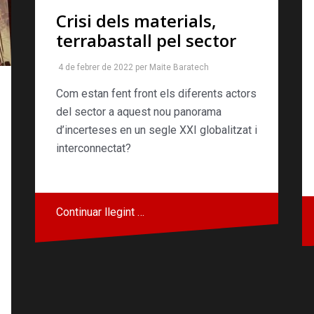
Crisi dels materials,
terrabastall pel sector
4 de febrer de 2022
per
Maite Baratech
Com estan fent front els diferents actors
del sector a aquest nou panorama
d’incerteses en un segle XXI globalitzat i
interconnectat?
Continuar llegint …