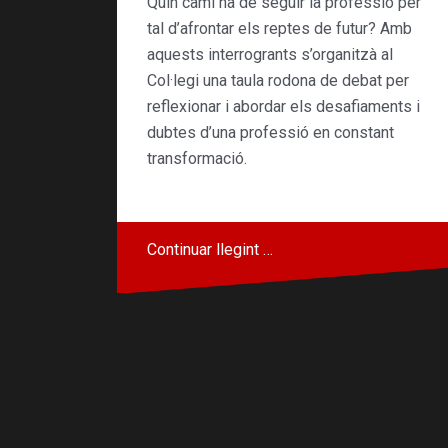
Quin camí ha de seguir la professió per
tal d’afrontar els reptes de futur? Amb
aquests interrogrants s’organitzà al
Col·legi una taula rodona de debat per
reflexionar i abordar els desafiaments i
dubtes d’una professió en constant
transformació.
Continuar llegint …