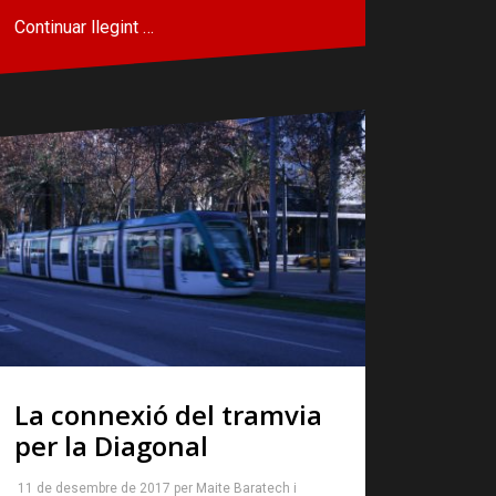
Continuar llegint …
La connexió del tramvia
per la Diagonal
11 de desembre de 2017
per
Maite Baratech
i