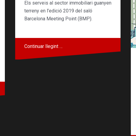
Els serveis al sector immobiliari guanyen
terreny en l’edició 2019 del saló
Barcelona Meeting Point (BMP).
Continuar llegint …