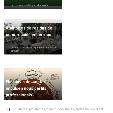
Un risc per a la salut que cal prevenir
Auditories de residus de
construcció i enderrocs
Una aposta del sector cap a una economia més
circular
Els canvis del sector
impulsen nous perfils
professionals
Etiquetes:
Arquitectes
,
construcció
,
Dones
,
professió
,
Visibilitat