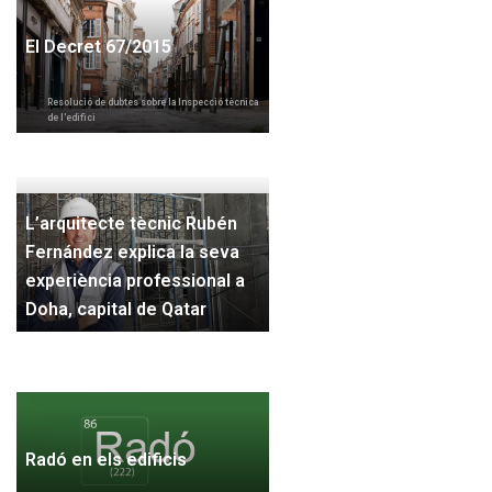
El Decret 67/2015
Resolució de dubtes sobre la Inspecció tècnica
de l'edifici
L’arquitecte tècnic Rubén
Fernández explica la seva
experiència professional a
Doha, capital de Qatar
Radó en els edificis