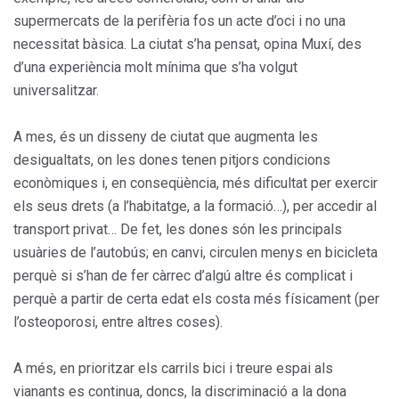
supermercats de la perifèria fos un acte d’oci i no una
necessitat bàsica. La ciutat s’ha pensat, opina Muxí, des
d’una experiència molt mínima que s’ha volgut
universalitzar.
A mes, és un disseny de ciutat que augmenta les
desigualtats, on les dones tenen pitjors condicions
econòmiques i, en conseqüència, més dificultat per exercir
els seus drets (a l’habitatge, a la formació…), per accedir al
transport privat… De fet, les dones són les principals
usuàries de l’autobús; en canvi, circulen menys en bicicleta
perquè si s’han de fer càrrec d’algú altre és complicat i
perquè a partir de certa edat els costa més físicament (per
l’osteoporosi, entre altres coses).
A més, en prioritzar els carrils bici i treure espai als
vianants es continua, doncs, la discriminació a la dona