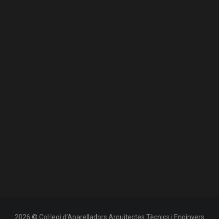
2026 © Col·legi d'Aparelladors Arquitectes Tècnics i Enginyers