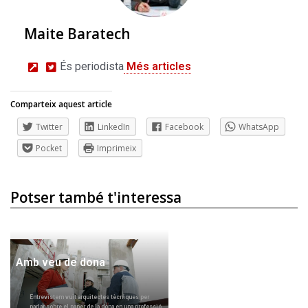
Maite Baratech
És periodista
Més articles
Comparteix aquest article
Twitter
LinkedIn
Facebook
WhatsApp
Pocket
Imprimeix
Potser també t'interessa
Amb veu de dona
Entrevistem vuit arquitectes tècniques per
parlar sobre el paper de la dona en una professió