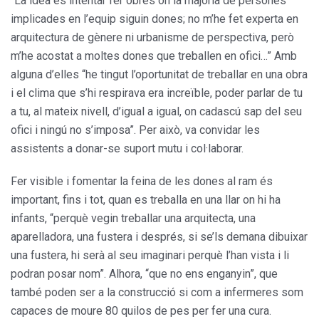
“La idea és intentar fer obres on la majoria de persones
implicades en l’equip siguin dones; no m’he fet experta en
arquitectura de gènere ni urbanisme de perspectiva, però
m’he acostat a moltes dones que treballen en ofici…” Amb
alguna d’elles “he tingut l’oportunitat de treballar en una obra
i el clima que s’hi respirava era increïble, poder parlar de tu
a tu, al mateix nivell, d’igual a igual, on cadascú sap del seu
ofici i ningú no s’imposa”. Per això, va convidar les
assistents a donar-se suport mutu i col·laborar.
Fer visible i fomentar la feina de les dones al ram és
important, fins i tot, quan es treballa en una llar on hi ha
infants, “perquè vegin treballar una arquitecta, una
aparelladora, una fustera i després, si se’ls demana dibuixar
una fustera, hi serà al seu imaginari perquè l’han vista i li
podran posar nom”. Alhora, “que no ens enganyin”, que
també poden ser a la construcció si com a infermeres som
capaces de moure 80 quilos de pes per fer una cura.