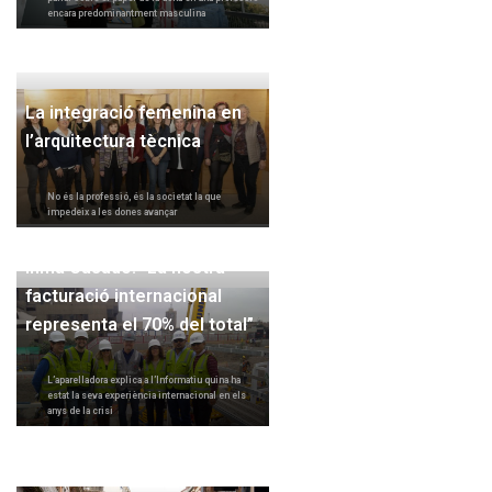
encara predominantment masculina
La integració femenina en
l’arquitectura tècnica
No és la professió, és la societat la que
impedeix a les dones avançar
Inma Casado: “La nostra
facturació internacional
representa el 70% del total”
L’aparelladora explica a l’Informatiu quina ha
estat la seva experiència internacional en els
anys de la crisi