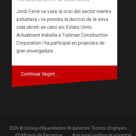
Jordi Ferré va viure la crisi del sector mentre
estudiava i va prendre la decisió de la seva
vida obrint-se camí als Estats Units.
Actualment treballa a Tishman Construction
Corporation i ha participat en projectes de
gran envergadura.
Continuar llegint …
2026 © Col·legi d'Aparelladors Arquitectes Tècnics i Enginyers
d'Edificació de Barcelona
Avis legal i política de privacitat