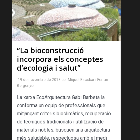
“La bioconstrucció
incorpora els conceptes
d’ecologia i salut”
19 de novembre de 2018
per
Miquel Escobar
i
Ferran
Bergonyó
La xarxa EcoArquitectura Gabi Barbeta la
conforma un equip de professionals que
mitjançant criteris bioclimàtics, recuperació
de tècniques tradicionals i utilització de
materials nobles, busquen una arquitectura
més saludable, respectuosa amb el medi