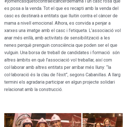
#jomencasquetocontraelcancerdemama i un casc rosa que
es posa a la venda. Tot el que es recapti amb la venda del
casc es destinarà a entitats que lluitin contra el càncer de
mama a nivell emocional. Alhora, es convida a penjar a
xarxes una imatge amb el casc i l’etiqueta. L’associació vol
anar més enllà, amb activitats de sensibilització a les
nenes perquè prenguin consciència que poden ser el que
vulguin. Una borsa de treball de candidates i formació són
altres àmbits en què l’associació vol treballar, així com
col·laborar amb altres entitats per arribar més lluny: “la
col·laboració és la clau de l’èxit”, segons Cabanillas. A llarg
termini els agradaria participar en algun projecte solidari
relacionat amb la construcció.