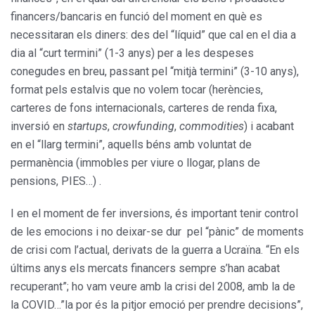
financers/bancaris en funció del moment en què es
necessitaran els diners: des del “líquid” que cal en el dia a
dia al “curt termini” (1-3 anys) per a les despeses
conegudes en breu, passant pel “mitjà termini” (3-10 anys),
format pels estalvis que no volem tocar (herències,
carteres de fons internacionals, carteres de renda fixa,
inversió en
startups
,
crowfunding
,
commodities
) i acabant
en el “llarg termini”, aquells béns amb voluntat de
permanència (immobles per viure o llogar, plans de
pensions, PIES…) .
I en el moment de fer inversions, és important tenir control
de les emocions i no deixar-se dur pel “pànic” de moments
de crisi com l’actual, derivats de la guerra a Ucraïna. “En els
últims anys els mercats financers sempre s’han acabat
recuperant”; ho vam veure amb la crisi del 2008, amb la de
la COVID…”la por és la pitjor emoció per prendre decisions”,