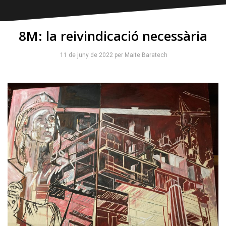
8M: la reivindicació necessària
11 de juny de 2022
per
Maite Baratech