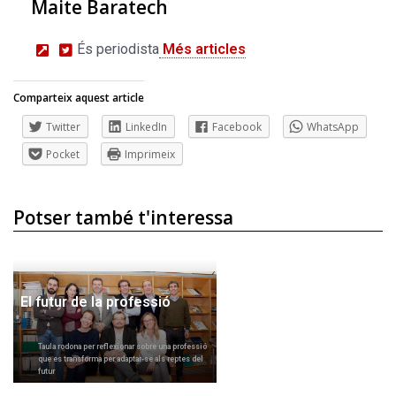
Maite Baratech
És periodista
Més articles
Comparteix aquest article
Twitter
LinkedIn
Facebook
WhatsApp
Pocket
Imprimeix
Potser també t'interessa
El futur de la professió
Taula rodona per reflexionar sobre una professió
que es transforma per adaptar-se als reptes del
futur