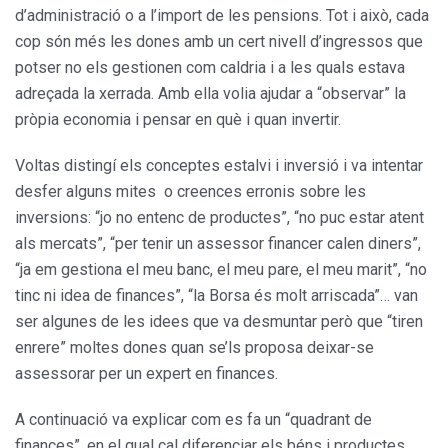
d’administració o a l’import de les pensions. Tot i això, cada
cop són més les dones amb un cert nivell d’ingressos que
potser no els gestionen com caldria i a les quals estava
adreçada la xerrada. Amb ella volia ajudar a “observar” la
pròpia economia i pensar en què i quan invertir.
Voltas distingí els conceptes estalvi i inversió i va intentar
desfer alguns mites o creences erronis sobre les
inversions: “jo no entenc de productes”, “no puc estar atent
als mercats”, “per tenir un assessor financer calen diners”,
“ja em gestiona el meu banc, el meu pare, el meu marit”, “no
tinc ni idea de finances”, “la Borsa és molt arriscada”… van
ser algunes de les idees que va desmuntar però que “tiren
enrere” moltes dones quan se’ls proposa deixar-se
assessorar per un expert en finances.
A continuació va explicar com es fa un “quadrant de
finances”, en el qual cal diferenciar els béns i productes