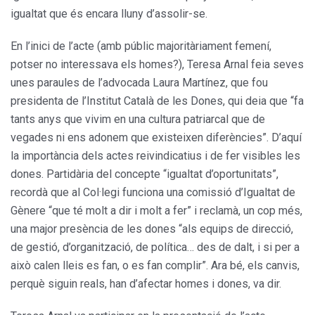
igualtat que és encara lluny d’assolir-se.
En l’inici de l’acte (amb públic majoritàriament femení,
potser no interessava els homes?), Teresa Arnal feia seves
unes paraules de l’advocada Laura Martínez, que fou
presidenta de l’Institut Català de les Dones, qui deia que “fa
tants anys que vivim en una cultura patriarcal que de
vegades ni ens adonem que existeixen diferències”. D’aquí
la importància dels actes reivindicatius i de fer visibles les
dones. Partidària del concepte “igualtat d’oportunitats”,
recordà que al Col·legi funciona una comissió d’Igualtat de
Gènere “que té molt a dir i molt a fer” i reclamà, un cop més,
una major presència de les dones “als equips de direcció,
de gestió, d’organització, de política… des de dalt, i si per a
això calen lleis es fan, o es fan complir”. Ara bé, els canvis,
perquè siguin reals, han d’afectar homes i dones, va dir.