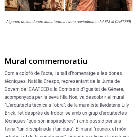
Algunes de les dones assistents a l’acte reivindicatiu del 8M al CAATEEB
Mural commemoratiu
Com a colofó de l’acte, i a tall d’homenatge a les dones
tècniques, Natàlia Crespo, representant de la Junta de
Govern del CAATEEB a la Comissió d’Igualtat de Gènere,
acompanyada per la seva filla Noa, va descobrir el mural
“L’arquitecta tècnica a l’obra”, de la muralista lleidatana Lily
Brick, fet després de trobar-se amb un grup d’arquitectes
tècniques “que són inspiradores” i amb passió per una
feina “tan disciplinada i tan dura”: El mural “reuneix el món
artístic i el de la construcció”, segons explicava la mateixa