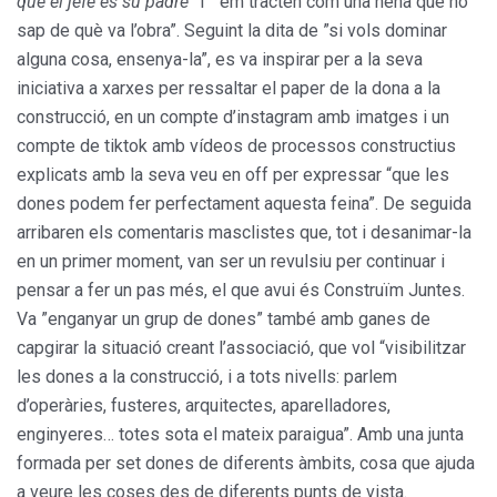
que el jefe es su padre”
i ”em tracten com una nena que no
sap de què va l’obra”. Seguint la dita de ”si vols dominar
alguna cosa, ensenya-la”, es va inspirar per a la seva
iniciativa a xarxes per ressaltar el paper de la dona a la
construcció, en un compte d’instagram amb imatges i un
compte de tiktok amb vídeos de processos constructius
explicats amb la seva veu en off per expressar “que les
dones podem fer perfectament aquesta feina”. De seguida
arribaren els comentaris masclistes que, tot i desanimar-la
en un primer moment, van ser un revulsiu per continuar i
pensar a fer un pas més, el que avui és Construïm Juntes.
Va ”enganyar un grup de dones” també amb ganes de
capgirar la situació creant l’associació, que vol “visibilitzar
les dones a la construcció, i a tots nivells: parlem
d’operàries, fusteres, arquitectes, aparelladores,
enginyeres… totes sota el mateix paraigua”. Amb una junta
formada per set dones de diferents àmbits, cosa que ajuda
a veure les coses des de diferents punts de vista.