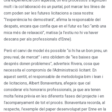
Una experiència com aquesta, on els processos s’agilitzen
molt i la col·laboració és un puntal, pot marcar les línies de
com poden ser les futures licitacions a casa nostra:
“l’experiència ho demostrarà”, afirma la responsable del
despatx, encara que confia que en el futur es faci “amb una
mica més de relaxació”, matisa (a l’estiu no hi va haver
descans per als professionals d’Enne).
Però el canvi de model és possible “si hi ha un bon preu, un
preu real, de mercat” i ens oblidem de “les baixes que
després donen problemes”, adverteix Rivera, cosa que
necessita el compromís de l’Administració licitant. En
aquest sentit, el responsable de metodologia bim i lean i
de licitacions, Albert Bonaventura, afegeix que cal
considerar els honoraris professionals, ja que ara tenen
molta feina prèvia en les diferents fases del projecte i en
l’acompanyament de tot el procés. Bonaventura recorda, al
respecte, l’exemple del paper desenvolupat per Enne en la