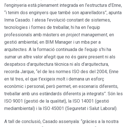
l’enginyeria està plenament integrada en l’estructura d’Enne,
“i tenim dos enginyers que també son aparelladors”, apunta
Inma Casado. I atesa l’evolució constant de sistemes,
tecnologies i formes de treballar, hi ha en l’equip
professionals amb màsters en
project management
, en
gestió ambiental, en BIM Manager i un mba per a
arquitectes. A la formació continuada de l’equip s’hi ha
sumar un altre valor afegit que no és gaire present ni als
despatxos d’arquitectura tècnica ni als d’arquitectura,
recorda Jarque, “el de les normes ISO des del 2004; Enne
en té tres, el que t’exigeix molt i demana un esforç
econòmic i personal, però permet, en escenaris diferents,
treballar amb uns estàndards diferents ja integrats”. Són les
ISO 9001 (gestió de la qualitat), la ISO 14001 (gestió
mediambiental) i la ISO 45001 (Seguretat i Salut Laboral).
A tall de conclusió, Casado assenyala: “gràcies a la nostra