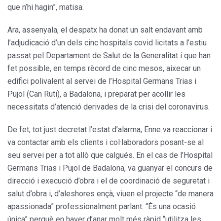
que n’hi hagin”, matisa.
Ara, assenyala, el despatx ha donat un salt endavant amb
l’adjudicació d’un dels cinc hospitals covid licitats a l’estiu
passat pel Departament de Salut de la Generalitat i que han
fet possible, en temps rècord de cinc mesos, aixecar un
edifici polivalent al servei de l’Hospital Germans Trias i
Pujol (Can Ruti), a Badalona, i preparat per acollir les
necessitats d’atenció derivades de la crisi del coronavirus.
De fet, tot just decretat l’estat d’alarma, Enne va reaccionar i
va contactar amb els clients i col·laboradors posant-se al
seu servei per a tot allò que calgués. En el cas de l’Hospital
Germans Trias i Pujol de Badalona, va guanyar el concurs de
direcció i execució d’obra i el de coordinació de seguretat i
salut d’obra i, d’aleshores ençà, viuen el projecte “de manera
apassionada” professionalment parlant. “És una ocasió
única” perquè en haver d’anar molt més ràpid “utilitza les