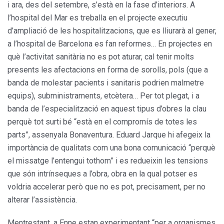
i ara, des del setembre, s’està en la fase d’interiors. A
l’hospital del Mar es treballa en el projecte executiu
d’ampliació de les hospitalitzacions, que es lliurarà al gener,
a l’hospital de Barcelona es fan reformes… En projectes en
què l’activitat sanitària no es pot aturar, cal tenir molts
presents les afectacions en forma de sorolls, pols (que a
banda de molestar pacients i sanitaris podrien malmetre
equips), subministraments, etcètera… Per tot plegat, i a
banda de l’especialització en aquest tipus d’obres la clau
perquè tot surti bé “està en el compromís de totes les
parts”, assenyala Bonaventura. Eduard Jarque hi afegeix la
importància de qualitats com una bona comunicació “perquè
el missatge l’entengui tothom” i es redueixin les tensions
que són intrínseques a l’obra, obra en la qual potser es
voldria accelerar però que no es pot, precisament, per no
alterar l’assistència.
Mentrestant, a Enne estan experimentant “per a organismes