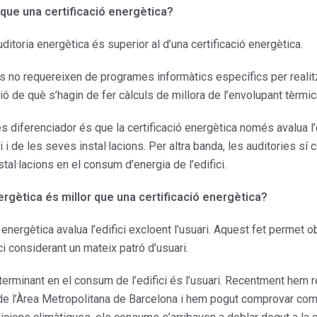
 que una certificació energètica?
auditoria energètica és superior al d’una certificació energètica.
s no requereixen de programes informàtics específics per realitzar
ió de què s’hagin de fer càlculs de millora de l’envolupant tèrmic
més diferenciador és que la certificació energètica només avalua l
i i de les seves instal·lacions. Per altra banda, les auditories sí 
nstal·lacions en el consum d’energia de l’edifici.
gètica és millor que una certificació energètica?
energètica avalua l’edifici excloent l’usuari. Aquest fet permet ob
i considerant un mateix patró d’usuari.
erminant en el consum de l’edifici és l’usuari. Recentment hem r
 de l’Àrea Metropolitana de Barcelona i hem pogut comprovar com