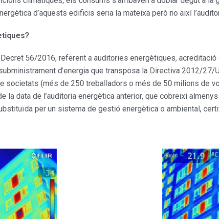
cions climàtiques, els consums s’arribaven a doblar degut a la g
ergètica d’aquests edificis seria la mateixa però no així l’audito
ètiques?
l Decret 56/2016, referent a auditories energètiques, acreditació
l subministrament d’energia que transposa la Directiva 2012/27/U
e societats (més de 250 treballadors o més de 50 milions de vo
de la data de l’auditoria energètica anterior, que cobreixi almenys
ubstituïda per un sistema de gestió energètica o ambiental, cert