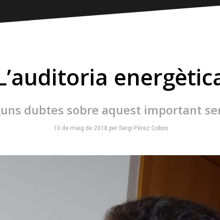
L’auditoria energètic
uns dubtes sobre aquest important ser
10 de maig de 2018
per
Sergi Pérez Cobos