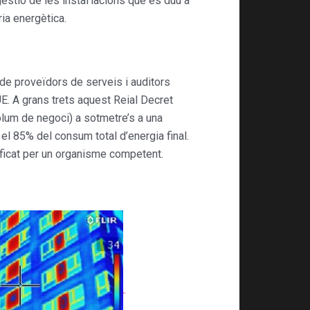
estió de les instal·lacions que es duu a
ria energètica.
 de proveïdors de serveis i auditors
E. A grans trets aquest Reial Decret
lum de negoci) a sotmetre’s a una
 el 85% del consum total d’energia final.
ificat per un organisme competent.