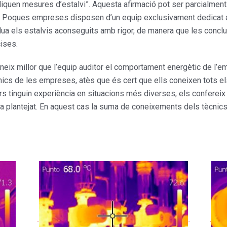
quen mesures d’estalvi”. Aquesta afirmació pot ser parcialment c
 Poques empreses disposen d’un equip exclusivament dedicat a l’
a els estalvis aconseguits amb rigor, de manera que les conclu
ises.
coneix millor que l’equip auditor el comportament energètic de l’e
nics de les empreses, atès que és cert que ells coneixen tots el
tors tinguin experiència en situacions més diverses, els confereix
ia plantejat. En aquest cas la suma de coneixements dels tècnics 