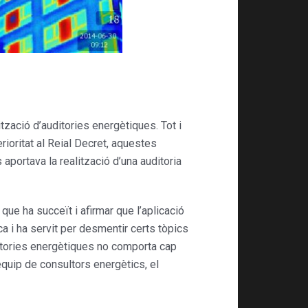
tzació d’auditories energètiques. Tot i
ioritat al Reial Decret, aquestes
aportava la realització d’una auditoria
ue ha succeït i afirmar que l’aplicació
a i ha servit per desmentir certs tòpics
ditories energètiques no comporta cap
equip de consultors energètics, el