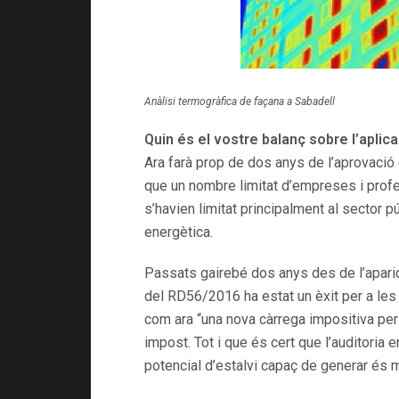
Anàlisi termogràfica de façana a Sabadell
Quin és el vostre balanç sobre l’aplic
Ara farà prop de dos anys de l’aprovació 
que un nombre limitat d’empreses i profe
s’havien limitat principalment al sector 
energètica.
Passats gairebé dos anys des de l’aparici
del RD56/2016 ha estat un èxit per a les 
com ara “una nova càrrega impositiva per
impost. Tot i que és cert que l’auditori
potencial d’estalvi capaç de generar és m