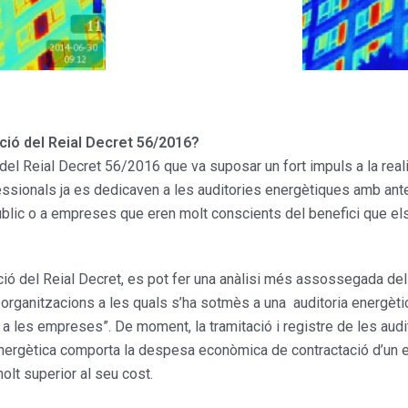
ació del Reial Decret 56/2016?
del Reial Decret 56/2016 que va suposar un fort impuls a la reali
ssionals ja es dedicaven a les auditories energètiques amb anter
públic o a empreses que eren molt conscients del benefici que els 
ó del Reial Decret, es pot fer una anàlisi més assossegada del q
organitzacions a les quals s’ha sotmès a una auditoria energètic
 a les empreses”. De moment, la tramitació i registre de les au
a energètica comporta la despesa econòmica de contractació d’un 
olt superior al seu cost.