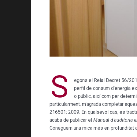
S
egons el Reial Decret 56/201
perfil de consum d’energia exis
o públic, així com per determin
particularment, m’agrada completar aque
216501: 2009. En qualsevol cas, es tract
acaba de publicar el
Manual d’auditoria e
Coneguem una mica més en profunditat al