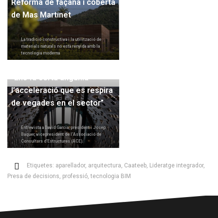
Reforma de façana i coberta
de Mas Martinet
La tradició constructiva i la utilització de
materials naturals no està renyida amb la
tecnologia moderna
“Ens fa certa angúnia
l’acceleració que es respira
de vegades en el sector”
Entrevista a David García, president i Josep
Baquer, vicepresident de l’Associació de
Consultors d’Estructures (ACE).
Etiquetes:
aparellador
,
arquitectura
,
Caateeb
,
Lideratge integrador
,
Presa de decisions
,
professió
,
tecnologia BIM