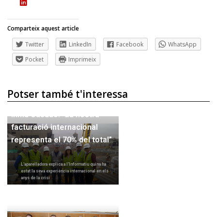
Comparteix aquest article
Twitter
LinkedIn
Facebook
WhatsApp
Pocket
Imprimeix
Potser també t'interessa
Inma Casado: “La nostra
facturació internacional
representa el 70% del total”
L’aparelladora explica a l’Informatiu quina ha
estat la seva experiència internacional en els
anys de la crisi