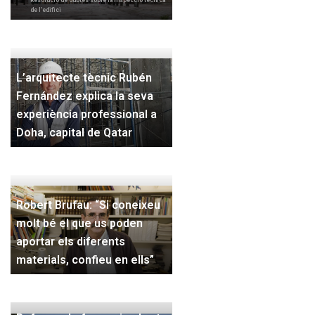
Resolució de dubtes sobre la Inspecció tècnica
de l'edifici
L’arquitecte tècnic Rubén
Fernández explica la seva
experiència professional a
Doha, capital de Qatar
Robert Brufau: “Si coneixeu
molt bé el que us poden
aportar els diferents
materials, confieu en ells”