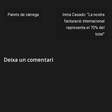
Navegació
Parets de càrrega
Inma Casado: “La nostra
d'entrades
facturació internacional
representa el 70% del
total”
Deixa un comentari