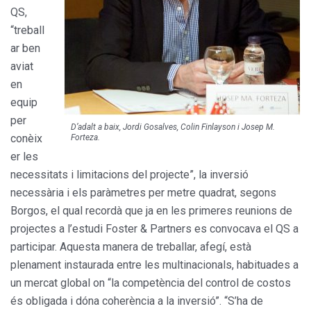
QS,
“treball
ar ben
aviat
en
equip
per
D’adalt a baix, Jordi Gosalves, Colin Finlayson i Josep M.
conèix
Forteza.
er les
necessitats i limitacions del projecte”, la inversió
necessària i els paràmetres per metre quadrat, segons
Borgos, el qual recordà que ja en les primeres reunions de
projectes a l’estudi Foster & Partners es convocava el QS a
participar. Aquesta manera de treballar, afegí, està
plenament instaurada entre les multinacionals, habituades a
un mercat global on “la competència del control de costos
és obligada i dóna coherència a la inversió”. “S’ha de