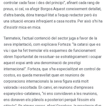
controlar cada fase i des del principi”, afinant cada rang de
preus, si cal, va afegir Borgos.Aquest coneixement detallat,
d’altra banda, dóna tranquil·litat a l’equip redactor però és
una situació encara infreqüent a casa nostra. Per això s’hi ha
d’insistir mica en mica.
Tanmateix, l’actual contenció del sector juga a favor de la
seva implantació, com explicava Forteza: “la catarsi que es
viu i que ha fet tremolar els esquemes de funcionament
obren l’oportunitat de ressituar-se estratègicament i ocupar
aquest espai amb una denominació de prestigi
internacional”. Forteza, que s’ha especialitzat en control de
costos, es queda meravellat quan en reunions de
corporacions internacionals la seva figura està molt
valorada i escoltada. En canvi, en reunions d’empreses
espanyoles-catalanes, “ni ens convidaven a les reunions,
ens donaven els plànols a posteriori perquè féssim els
càlculs”. En alguns casos, afegí Gosalves, la presència d’un