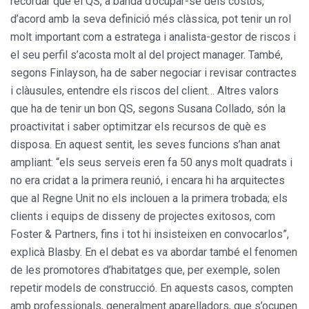
recordar que el QS, a banda d’ocupar-se dels costos,
d’acord amb la seva definició més clàssica, pot tenir un rol
molt important com a estratega i analista-gestor de riscos i
el seu perfil s’acosta molt al del project manager. També,
segons Finlayson, ha de saber negociar i revisar contractes
i clàusules, entendre els riscos del client… Altres valors
que ha de tenir un bon QS, segons Susana Collado, són la
proactivitat i saber optimitzar els recursos de què es
disposa. En aquest sentit, les seves funcions s’han anat
ampliant: “els seus serveis eren fa 50 anys molt quadrats i
no era cridat a la primera reunió, i encara hi ha arquitectes
que al Regne Unit no els inclouen a la primera trobada; els
clients i equips de disseny de projectes exitosos, com
Foster & Partners, fins i tot hi insisteixen en convocarlos”,
explicà Blasby. En el debat es va abordar també el fenomen
de les promotores d’habitatges que, per exemple, solen
repetir models de construcció. En aquests casos, compten
amb professionals, generalment aparelladors, que s’ocupen