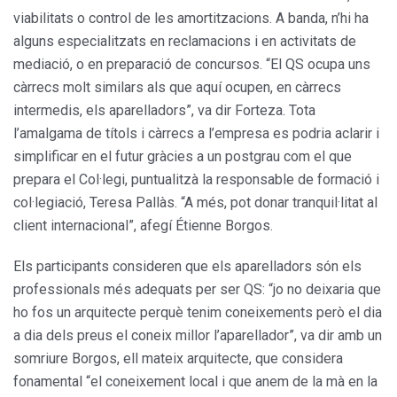
viabilitats o control de les amortitzacions. A banda, n’hi ha
alguns especialitzats en reclamacions i en activitats de
mediació, o en preparació de concursos. “El QS ocupa uns
càrrecs molt similars als que aquí ocupen, en càrrecs
intermedis, els aparelladors”, va dir Forteza. Tota
l’amalgama de títols i càrrecs a l’empresa es podria aclarir i
simplificar en el futur gràcies a un postgrau com el que
prepara el Col·legi, puntualitzà la responsable de formació i
col·legiació, Teresa Pallàs. “A més, pot donar tranquil·litat al
client internacional”, afegí Étienne Borgos.
Els participants consideren que els aparelladors són els
professionals més adequats per ser QS: “jo no deixaria que
ho fos un arquitecte perquè tenim coneixements però el dia
a dia dels preus el coneix millor l’aparellador”, va dir amb un
somriure Borgos, ell mateix arquitecte, que considera
fonamental “el coneixement local i que anem de la mà en la