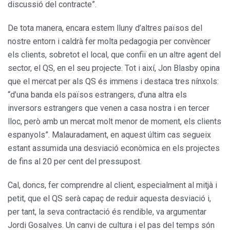
discussió del contracte”.
De tota manera, encara estem lluny d’altres països del
nostre entorn i caldrà fer molta pedagogia per convèncer
els clients, sobretot el local, que confiï en un altre agent del
sector, el QS, en el seu projecte. Tot i així, Jon Blasby opina
que el mercat per als QS és immens i destaca tres nínxols:
“d’una banda els països estrangers, d’una altra els
inversors estrangers que venen a casa nostra i en tercer
lloc, però amb un mercat molt menor de moment, els clients
espanyols”. Malauradament, en aquest últim cas segueix
estant assumida una desviació econòmica en els projectes
de fins al 20 per cent del pressupost.
Cal, doncs, fer comprendre al client, especialment al mitjà i
petit, que el QS serà capaç de reduir aquesta desviació i,
per tant, la seva contractació és rendible, va argumentar
Jordi Gosalves. Un canvi de cultura i el pas del temps són