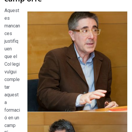
Aquest
es
mancan
ces
justifiq
uen
que el
Col·legi
vulgui
comple
tar
aquest
a
formaci
ó en un
camp