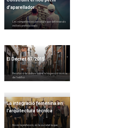
d’aparellador
Les competències personals que definiran als
millors professionals
El Decret 67/2015
Resolució de dubtes sobre la Inspecció tècnica
de l'edifici
La integració femenina en
l’arquitectura tècnica
No és la professió, és la societat la que