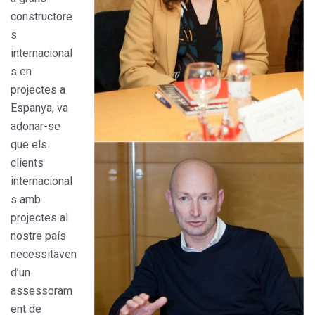
constructore
s
internacional
s en
projectes a
Espanya, va
adonar-se
que els
clients
internacional
s amb
projectes al
nostre país
necessitaven
d’un
assessoram
ent de