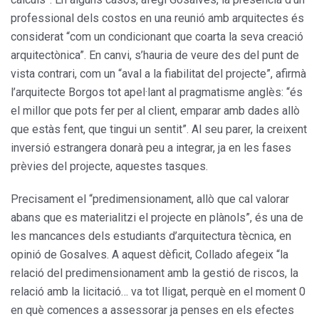
professional dels costos en una reunió amb arquitectes és
considerat “com un condicionant que coarta la seva creació
arquitectònica”. En canvi, s’hauria de veure des del punt de
vista contrari, com un “aval a la fiabilitat del projecte”, afirmà
l’arquitecte Borgos tot apel·lant al pragmatisme anglès: “és
el millor que pots fer per al client, emparar amb dades allò
que estàs fent, que tingui un sentit”. Al seu parer, la creixent
inversió estrangera donarà peu a integrar, ja en les fases
prèvies del projecte, aquestes tasques.
Precisament el “predimensionament, allò que cal valorar
abans que es materialitzi el projecte en plànols”, és una de
les mancances dels estudiants d’arquitectura tècnica, en
opinió de Gosalves. A aquest dèficit, Collado afegeix “la
relació del predimensionament amb la gestió de riscos, la
relació amb la licitació… va tot lligat, perquè en el moment 0
en què comences a assessorar ja penses en els efectes