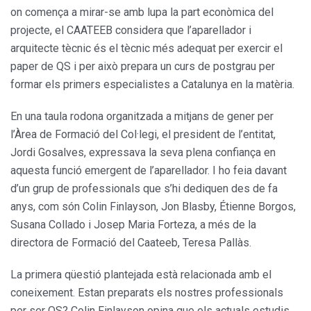
on comença a mirar-se amb lupa la part econòmica del
projecte, el CAATEEB considera que l’aparellador i
arquitecte tècnic és el tècnic més adequat per exercir el
paper de QS i per això prepara un curs de postgrau per
formar els primers especialistes a Catalunya en la matèria.
En una taula rodona organitzada a mitjans de gener per
l’Àrea de Formació del Col·legi, el president de l’entitat,
Jordi Gosalves, expressava la seva plena confiança en
aquesta funció emergent de l’aparellador. I ho feia davant
d’un grup de professionals que s’hi dediquen des de fa
anys, com són Colin Finlayson, Jon Blasby, Étienne Borgos,
Susana Collado i Josep Maria Forteza, a més de la
directora de Formació del Caateeb, Teresa Pallàs.
La primera qüestió plantejada està relacionada amb el
coneixement. Estan preparats els nostres professionals
per ser QS? Colin Finlayson opina que els actuals estudis