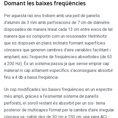
Domant les baixes freqüències
Per aquesta raó ens trobem amb una pell de panells
d’alumini de 3 mm amb perforacions de 7 cm de diàme­tre
disposades de manera lineal cada 13 cm entre eixos de tal
manera que es comportin com un ressonador Helmholtz
que es disposen en plans inclinats formant superfícies
còncaves que generen cambres d’aire vari­ables facilitant i
ampliant, així, l’espectre de freqüències absorbides (de 63
a 200 Hz). És un sistema passiu ja que sense emprar cap
material ni cap aïllament específics s’aconsegueix absorbir
fins a 4 db a baixa freqüència.
Un cop modificades les baixes freqüències en un espec­tre
més ampli, gràcies a l’esmentat sistema de panells
perforats, el soroll restant és absorbit per un sis- tema
posterior de multicapes format per la cambra d’aire irre­gular
còncava va- riable des de 30 cm a 150 cm, una xapa ACL-