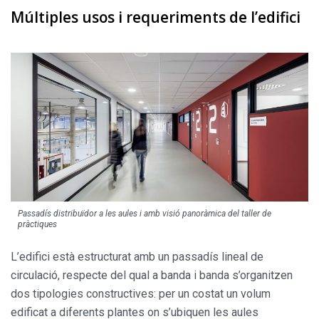
Múltiples usos i
requeriments de l’edifici
Passadís distribuïdor a les aules i amb visió panoràmica del taller de
pràctiques
L’edifici està estructurat amb un passadís lineal de
circulació, res­pecte del qual a banda i banda s’or­ganitzen
dos tipologies constructi­ves: per un costat un volum
edificat a diferents plantes on s’ubiquen les aules