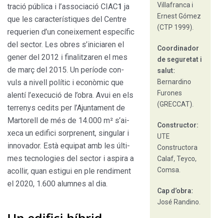
Villafranca i
tració pública i l’associació CIAC
1
ja
Ernest Gómez
que les característiques del Centre
(CTP 1999).
requerien d’un coneixement espe­cífic
del sector. Les obres s’iniciaren el
Coordinador
gener del 2012 i finalitzaren el mes
de seguretat i
de març del 2015. Un període con­
salut:
vuls a nivell polític i econòmic que
Bernardino
Furones
alentí l’execució de l’obra. Avui en els
(GRECCAT).
terrenys cedits per l’Ajuntament de
Martorell de més de 14.000 m² s’ai­
Constructor:
xeca un edifici sorprenent, singular i
UTE
innovador. Està equipat amb les últi­
Constructora
mes tecnologies del sector i aspira a
Calaf, Teyco,
Comsa.
acollir, quan estigui en ple rendiment
el 2020, 1.600 alumnes al dia.
Cap d’obra:
José Randino.