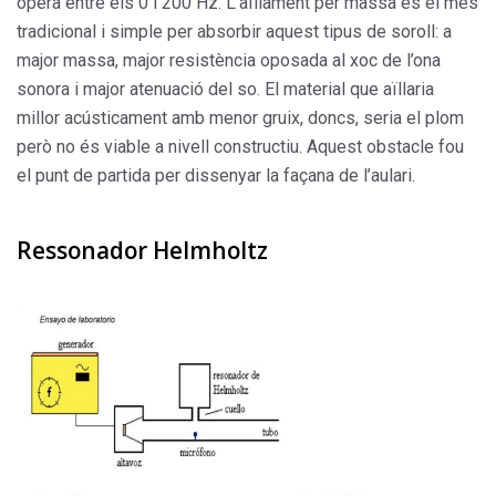
opera entre els 0 i 200 Hz. L’aïllament per massa és el més
tradicional i simple per absorbir aquest tipus de soroll: a
major massa, major resistència oposada al xoc de l’ona
sonora i major atenuació del so. El material que aïllaria
millor acústicament amb menor gruix, doncs, seria el plom
però no és viable a nivell constructiu. Aquest obstacle fou
el punt de partida per dissenyar la façana de l’aulari.
Ressonador Helmholtz