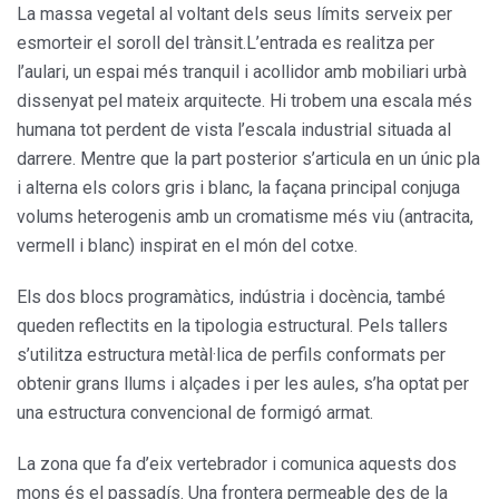
La massa vegetal al voltant dels seus límits serveix per
esmorteir el soroll del trànsit.L’entrada es realitza per
l’aulari, un espai més tranquil i acollidor amb mobiliari urbà
dissenyat pel mateix arqui­tecte. Hi trobem una escala més
humana tot perdent de vista l’escala industrial situada al
darrere. Mentre que la part posterior s’articula en un únic pla
i alterna els colors gris i blanc, la façana principal conjuga
volums hetero­genis amb un cromatisme més viu (antracita,
vermell i blanc) inspirat en el món del cotxe.
Els dos blocs programàtics, indústria i docència, també
queden reflectits en la tipologia estructural. Pels tallers
s’utilitza estructura metàl·lica de perfils conformats per
obtenir grans llums i alçades i per les aules, s’ha optat per
una estructura convencional de formigó armat.
La zona que fa d’eix vertebrador i comunica aquests dos
mons és el passadís. Una frontera permeable des de la