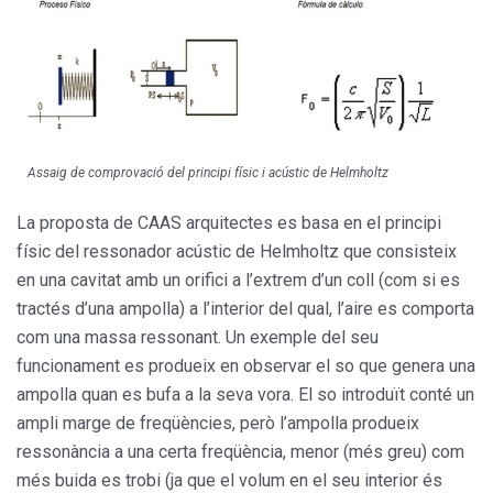
Assaig de comprovació del principi físic i acústic de Helmholtz
La proposta de CAAS arquitectes es basa en el principi
físic del ressonador acústic de Helmholtz que consisteix
en una cavitat amb un orifici a l’extrem d’un coll (com si es
tractés d’una ampolla) a l’interior del qual, l’aire es comporta
com una massa ressonant. Un exemple del seu
funcionament es produeix en observar el so que genera una
ampolla quan es bufa a la seva vora. El so introduït conté un
ampli marge de freqüències, però l’ampolla produeix
ressonància a una certa freqüèn­cia, menor (més greu) com
més buida es trobi (ja que el volum en el seu interior és