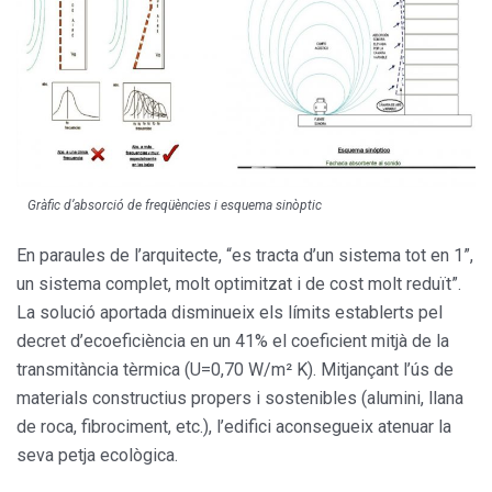
Gràfic d’absorció de freqüències i esquema sinòptic
En paraules de l’arquitecte, “es tracta d’un sistema tot en 1”,
un sistema complet, molt optimitzat i de cost molt reduït”.
La solució aportada disminueix els límits esta­blerts pel
decret d’ecoeficiència en un 41% el coeficient mitjà de la
transmitància tèrmica (U=0,70 W/m² K). Mit­jançant l’ús de
materials constructius propers i soste­nibles (alumini, llana
de roca, fibrociment, etc.), l’edifici aconsegueix atenuar la
seva petja ecològica.