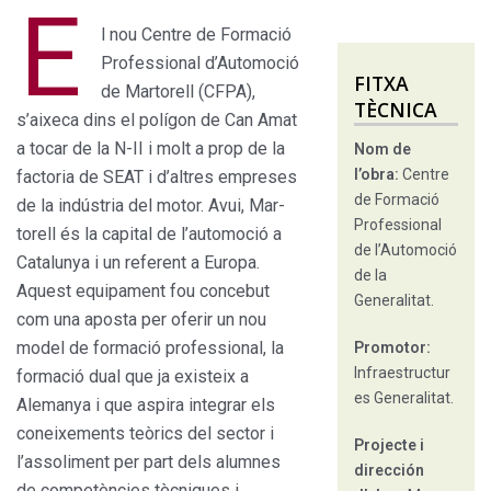
E
l nou Centre de Formació
Professional d’Automoció
FITXA
de Martorell (CFPA),
TÈCNICA
s’aixeca dins el polígon de Can Amat
a tocar de la N-II i molt a prop de la
Nom de
l’obra:
Centre
facto­ria de SEAT i d’altres empreses
de Formació
de la indústria del motor. Avui, Mar­
Professional
torell és la capital de l’automoció a
de l’Automoció
Catalunya i un referent a Europa.
de la
Aquest equipament fou concebut
Generalitat.
com una aposta per oferir un nou
model de formació professional, la
Promotor:
Infraestructur
formació dual que ja existeix a
es Generalitat.
Alemanya i que aspira integrar els
coneixements teòrics del sector i
Projecte i
l’assoliment per part dels alum­nes
dirección
de competències tècniques i