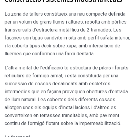
La zona de tallers constitueix una nau compacte defi­nida
per un volum de grans llums i altures, resolta amb pòrtics
transversals d’estructura metàl·lica de 2 trama­des. Les
façanes són tipus sandvitx in situ amb perfil safata interior,
i la coberta tipus
deck
sobre xapa, amb intercalació de
lluernes que conformen una faixa den­tada.
L’altra meitat de l’edificació té estructura de pilars i for­jats
reticulars de formigó armat, i està constituïda per una
successió de cossos desalineats amb escletxes
intermèdies que en façana provoquen obertures d’en­trada
de llum natural. Les cobertes dels diferents cos­sos
allotgen unes els equips d’instal·lacions i d’altres es
converteixen en terrasses transitables, amb paviment
continu de formigó flotant sobre la impermeabilització.