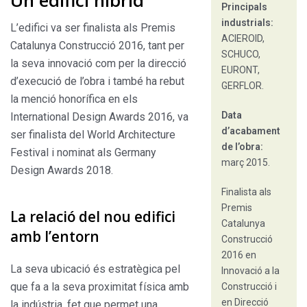
Un edifici híbrid
Principals
industrials:
L’edifici va ser finalista als Premis
ACIEROID,
Catalunya Construc­ció 2016, tant per
SCHUCO,
la seva innovació com per la direcció
EURONT,
d’execució de l’obra i també ha rebut
GERFLOR.
la menció hono­rífica en els
Data
International Design Awards 2016, va
d’acabament
ser finalista del World Architecture
de l’obra:
Festival i nominat als Germany
març 2015.
Design Awards 2018.
Finalista als
Premis
La relació del nou edifici
Catalunya
amb l’entorn
Construcció
2016 en
La seva ubicació és estratègica pel
Innovació a la
que fa a la seva proximitat física amb
Construcció i
en Direcció
la indústria, fet que permet una