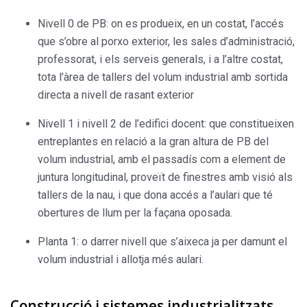
Nivell 0 de PB: on es produeix, en un costat, l’accés
que s’obre al porxo exterior, les sales d’adminis­tració,
professorat, i els serveis generals, i a l’altre costat,
tota l’àrea de tallers del volum industrial amb sortida
directa a nivell de rasant exterior
Nivell 1 i nivell 2 de l’edifici docent: que constituei­xen
entreplantes en relació a la gran altura de PB del
volum industrial, amb el passadís com a element de
juntura longitudinal, proveït de finestres amb visió als
tallers de la nau, i que dona accés a l’aulari que té
obertures de llum per la façana oposada.
Planta 1: o darrer nivell que s’aixeca ja per damunt el
volum industrial i allotja més aulari.
Construcció i sistemes industrialitzats