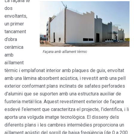
La façana té
dos
envoltants,
un primer
tancament
d’obra
ceràmica
Façana amb aïllament tèrmic
amb
aïllament
tèrmic i emplafonat interior amb plaques de guix, envoltat
amb una làmina absor­bent acústica, i revestit amb una pell
exterior confor­mant plans inclinats de safates perforades
d’alumini que se suporten amb una estructura auxiliar de
fusteria metàl·lica. Aquest revestiment exterior de façana
esde­vé l’element que caracteritza el projecte, l’identifica, i li
aporta una volguda imatge tecnològica. El disseny dels
diferents plans i les cambres intermèdies proporciona un
aïllament acústic del soroll de baixa freqüència (de 0 a 200