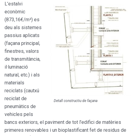
L’estalvi
econòmic
(873,16€/m²) es
deu als sistemes
passius aplicats
(façana principal,
finestres, valors
de transmitància,
il·luminació
natural, etc.) i als
materials
reciclats (cautxú
reciclat de
Detall constructiu de façana
pneumàtics de
vehicles pels
bancs exteriors, el paviment de tot l’edifici de matèries
primeres renovables i un bioplastificant fet de residus de