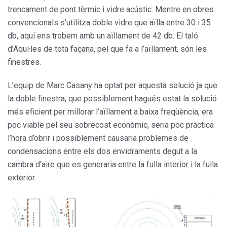
trencament de pont tèrmic i vidre acústic. Mentre en obres
convencionals s’utilitza doble vidre que aïlla entre 30 i 35
db, aquí ens trobem amb un aïllament de 42 db. El taló
d’Aqui·les de tota façana, pel que fa a l’aïlla­ment, són les
finestres.
L’equip de Marc Casany ha optat per aquesta solució ja que
la doble finestra, que possiblement hagués estat la solució
més eficient per millorar l’aïllament a baixa freqüència, era
poc viable pel seu sobrecost econòmic, seria poc pràctica
l’hora d’obrir i possiblement causa­ria problemes de
condensacions entre els dos envidra­ments degut a la
cambra d’aire que es generaria entre la fulla interior i la fulla
exterior.