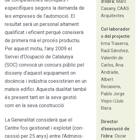
d’obra:
Marc
específiques segons la demanda de
Casany, CAAS
les empreses de l’automoció. El
Arquitectes.
resultat serà un personal altament
Col·laborador
qualificat i eficient perquè coneixerà
s del projecte:
de primera mà el procés produc­tiu.
Irma Traserra,
Per aquest motiu, l’any 2009 el
Raúl Sánchez,
Servei d’Ocupació de Catalunya
Valentín de
(SOC) convocà un concurs públic pel
Carlos, Ana
Andrade,
disseny d’aquest equipament on
Albert
docència i indústria coexistirien en un
Recasens,
mateix edifici. Aquesta duali­tat també
Pablo Jorge
és present tant en la seva gestió
Vispo i Lluís
com en la seva construcció.
Riera.
La Generalitat considerà que el
Director
Centre fos gestionat i explotat (con­
d’execució de
cessió per 25 anys) entre l’Adminis­
l’obra:
Oscar