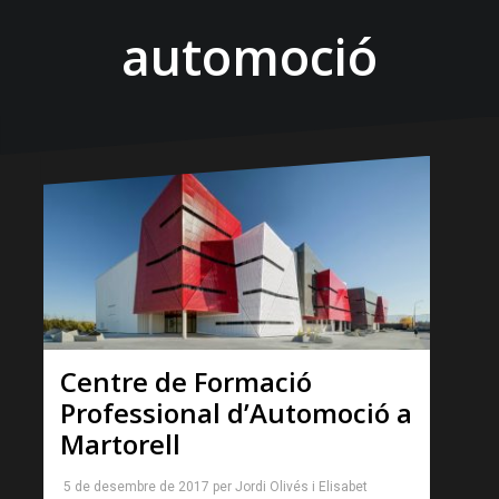
automoció
Centre de Formació
Professional d’Automoció a
Martorell
5 de desembre de 2017
per
Jordi Olivés
i
Elisabet