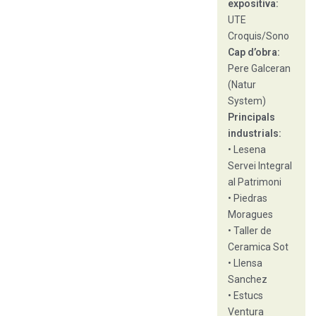
expositiva:
UTE
Croquis/Sono
Cap d’obra:
Pere Galceran
(Natur
System)
Principals
industrials:
• Lesena
Servei Integral
al Patrimoni
• Piedras
Moragues
• Taller de
Ceramica Sot
• Llensa
Sanchez
• Estucs
Ventura