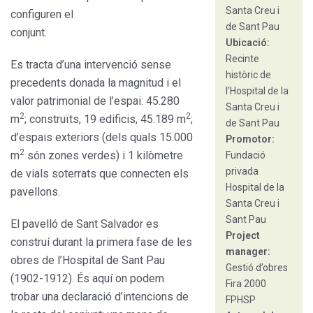
Santa Creu i
configuren el
de Sant Pau
conjunt.
Ubicació:
Recinte
Es tracta d’una intervenció sense
històric de
precedents donada la magnitud i el
l’Hospital de la
valor patrimonial de l’espai: 45.280
Santa Creu i
2
2
m
; construïts, 19 edificis, 45.189 m
;
de Sant Pau
d’espais exteriors (dels quals 15.000
Promotor:
2
m
són zones verdes) i 1 kilòmetre
Fundació
privada
de vials soterrats que connecten els
Hospital de la
pavellons.
Santa Creu i
Sant Pau
El pavelló de Sant Salvador es
Project
construí durant la primera fase de les
manager:
obres de l’Hospital de Sant Pau
Gestió d’obres
(1902-1912). És aquí on podem
Fira 2000
trobar una declaració d’intencions de
FPHSP