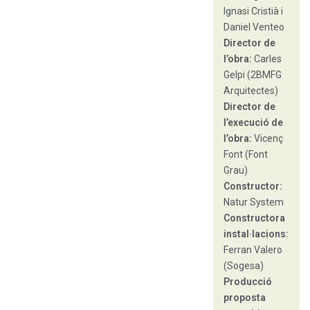
Ignasi Cristià i
Daniel Venteo
Director de
l’obra:
Carles
Gelpi (2BMFG
Arquitectes)
Director de
l’execució de
l’obra:
Vicenç
Font (Font
Grau)
Constructor:
Natur System
Constructora
instal·lacions:
Ferran Valero
(Sogesa)
Producció
proposta