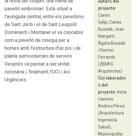
la resta del conjunt: una mena de
Autors del
pavelló embrionari. Està situat a
projecte:
Carles
l’avinguda central, entre els pavellons
Gelpi, Carles
de Sant Jordi i el de Sant Leopold.
Buxadé, Joan
Domènech i Montaner el va concebre
Margarit,
com a pavelló de cirurgia per a
Àgata Buxadé
homes amb l’estructura d’un pis i de
i Ramon
planta semisoterrani de serveis.
Ferrando
Després va passar a ser unitat
(2BMFG
Arquitectes)
coronària i, finalment, l’UCI i les
Col·laborador
Urgències.
s del
projecte:
Insta
l·lacions:
Andreu Pérez
(Arquitectura
Ingeniería
Salud);
Museografia: