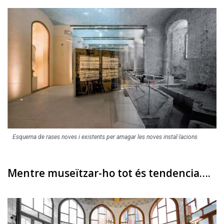
Esquema de rases noves i existents per amagar les noves instal·lacions
Mentre museïtzar-ho tot és tendencia….