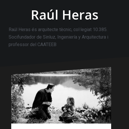
Raúl Heras
Raúl Heras és arquitecte tècnic, col·legiat 10.385.
Socifundador de Sinluz, Ingeniería y Arquitectura i
professor del CAATEEB