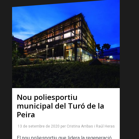
Nou poliesportiu
municipal del Turó de la
Peira
13 de setembre de 2020
per
Cristina Arribas
i
Raúl Heras
El nou poliesportiu que lidera la regeneració