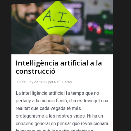
Intel·ligència artificial a la
construcció
10 de juny de 2019
per
Raúl Heras
La intel·ligència artificial fa temps que no
pertany a la ciència ficció, i ha esdevingut una
realitat que cada vegada té més
protagonisme a les nostres vides. Hi ha un
consens general en pensar que revolucionarà