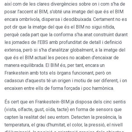
així com de les clares divergències sobre on i com s’ha de
posar l’accent al BIM, s’obté una imatge del que és el BIM
encara ombrívola, dispersa i desdibuixada. Certament no es
pot dir que la imatge del que és el BIM no sigui nítida,
perquè cada part que la conforma s’ha anat construint durant
les jornades de l’EBS amb profunditat de detall i definició
extensa, però si s’ha d’analitzar globalment, a la imatge del
que és el BIM actual les peces no acaben d’encaixar de
manera equilibrada. El BIM és, per tant, encara un
Frankestein amb tots els òrgans funcionant, però on
cadascun d’aquests té un origen i motiu de ser diferent, i on
encaixen entre ells de forma forçada i poc harmònica.
És cert que en Frankestein-BIM ja disposa dels cinc sentis
(vista, olfacte, gust, oïda, tacte) en forma de sensors que
capten la realitat del seu entorn. Detecten la presència, la
temperatura, el grau d’humitat, el color, la pressió, el nivell