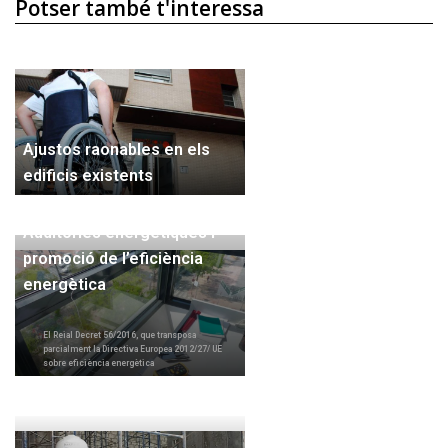
Potser també t'interessa
Ajustos raonables en els
edificis existents
Auditories energètiques i
promoció de l’eficiència
energètica
El Reial Decret 56/2016, que transposa
parcialment la Directiva Europea 2012/27/ UE
sobre eficiència energètica