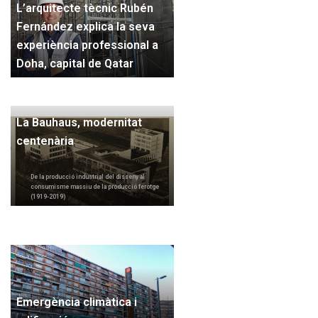
L’arquitecte tècnic Rubén
Fernández explica la seva
experiència professional a
Doha, capital de Qatar
La Bauhaus, modernitat
centenària
De la producció industrial del disseny al
consumisme massiu de la producció ferotge
(1919-2019)
Emergència climàtica i