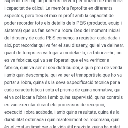
superior del cap un poderós cervell per dotarlo de memòria
i capacitat de càlcul. La memòria l’aprofita en diferents
aspectes, però treu el màxim profit amb la capacitat de
poder recordar tots els detalls dels PEiS (producte, equip i
sistema) que es fan servir a l’obra. Des del moment inicial
del disseny de cada PEiS comença a registrar cada dada i
així, pot recordar qui va fer el seu disseny, qui el va delinear,
quant de temps es va trigar a modelar-lo, i a fabricar-ho, on
es va fabricar, qui va ser l’operari que el va verificar a
fàbrica, quin va ser el seu distribuïdor, a quin preu de venda
i amb quin descompte, qui va ser el transportista que ho va
portar a l’obra, quina és la seva especificació tècnica per a
cada característica i sota el prisma de quina normativa, qui
el va col·locar a l’obra i amb quina supervisió, quins controls
es van executar durant els processos de recepció,
execució i obra acabada, i amb quins resultats, quina és la
durabilitat estimada i quin manteniment es recomana, quin
és el cost estimat per a la vida útil prevista, quina ha estat