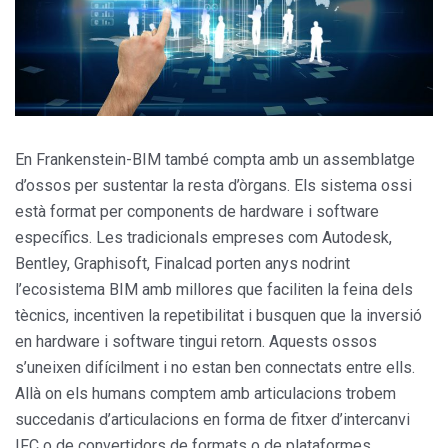
En Frankenstein-BIM també compta amb un assemblatge
d’ossos per sustentar la resta d’òrgans. Els sistema ossi
està format per components de hardware i software
específics. Les tradicionals empreses com Autodesk,
Bentley, Graphisoft, Finalcad porten anys nodrint
l’ecosistema BIM amb millores que faciliten la feina dels
tècnics, incentiven la repetibilitat i busquen que la inversió
en hardware i software tingui retorn. Aquests ossos
s’uneixen difícilment i no estan ben connectats entre ells.
Allà on els humans comptem amb articulacions trobem
succedanis d’articulacions en forma de fitxer d’intercanvi
IFC o de convertidors de formats o de plataformes