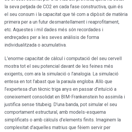
la seva petjada de CO2 en cada fase constructiva, quin és
el seu consum i la capacitat que té com a dipòsit de matèria
primera per a un futur desmantellament i reaprofitament,
etc. Aquestes i mil dades més són recordades i
endreçades per a les seves anàlisis de forma
individualitzada o acumulativa.
L’enorme capacitat de càlcul i computació del seu cervell
mostra tot el seu potencial davant de les feines més
exigents, com ara la simulació o l’analogia. La simulació
entesa en tot l’abast que la paraula engloba. Allò que
l’expertesa d’un tècnic triga anys en passar d’intuïció a
coneixement consolidat en BIM-Frankenstein ho assimila i
justifica sense titubeig. D’una banda, pot simular el seu
comportament estructural, amb models-esquema
simplificats o amb càlculs d’elements finits. Imaginem la
complexitat d’aquelles matrius que fèiem servir per