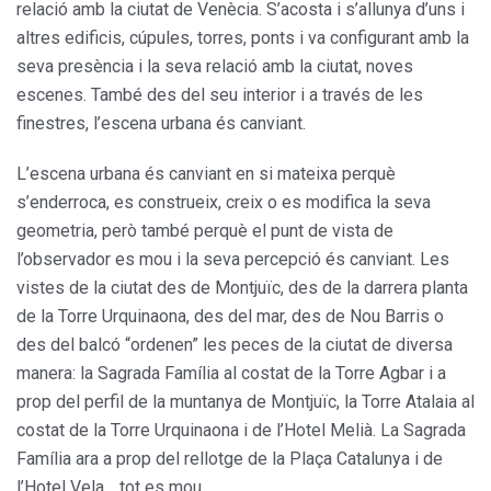
relació amb la ciutat de Venècia. S’acosta i s’allunya d’uns i
altres edificis, cúpules, torres, ponts i va configurant amb la
seva presència i la seva relació amb la ciutat, noves
escenes. També des del seu interior i a través de les
finestres, l’escena urbana és canviant.
L’escena urbana és canviant en si mateixa perquè
s’enderroca, es construeix, creix o es modifica la seva
geometria, però també perquè el punt de vista de
l’observador es mou i la seva percepció és canviant. Les
vistes de la ciutat des de Montjuïc, des de la darrera planta
de la Torre Urquinaona, des del mar, des de Nou Barris o
des del balcó “ordenen” les peces de la ciutat de diversa
manera: la Sagrada Família al costat de la Torre Agbar i a
prop del perfil de la muntanya de Montjuïc, la Torre Atalaia al
costat de la Torre Urquinaona i de l’Hotel Melià. La Sagrada
Família ara a prop del rellotge de la Plaça Catalunya i de
l’Hotel Vela… tot es mou.