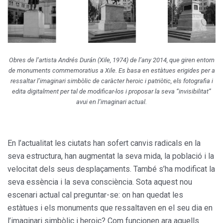
Obres de l’artista Andrés Durán (Xile, 1974) de l’any 2014, que giren entorn
de monuments commemoratius a Xile. Es basa en estàtues erigides per a
ressaltar l’imaginari simbòlic de caràcter heroic i patriòtic, els fotografia i
edita digitalment per tal de modificar-los i proposar la seva “invisibilitat”
avui en l’imaginari actual.
En l’actualitat les ciutats han sofert canvis radicals en la
seva estructura, han augmentat la seva mida, la població i la
velocitat dels seus desplaçaments. També s’ha modificat la
seva essència i la seva consciència. Sota aquest nou
escenari actual cal preguntar-se: on han quedat les
estàtues i els monuments que ressaltaven en el seu dia en
l’imaginari simbòlic i heroic? Com funcionen ara aquells