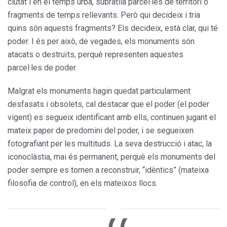
ciutat i en el temps urbà, subratlla parcel·les de territori o
fragments de temps rellevants. Però qui decideix i tria
quins són aquests fragments? Els decideix, està clar, qui té
poder. I és per això, de vegades, els monuments són
atacats o destruïts, perquè representen aquestes
parcel·les de poder.
Malgrat els monuments hagin quedat particularment
desfasats i obsolets, cal destacar que el poder (el poder
vigent) es segueix identificant amb ells, continuen jugant el
mateix paper de predomini del poder, i se segueixen
fotografiant per les multituds. La seva destrucció i atac, la
iconoclàstia, mai és permanent, perquè els monuments del
poder sempre es tornen a reconstruir, “idèntics” (mateixa
filosofia de control), en els mateixos llocs.