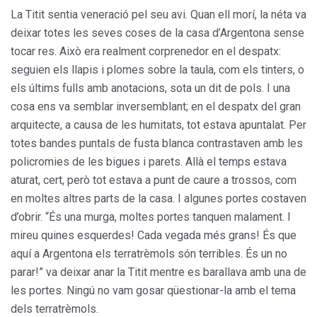
La Titit sentia veneració pel seu avi. Quan ell morí, la néta va
deixar totes les seves coses de la casa d’Argentona sense
tocar res. Això era realment corprenedor en el despatx:
seguien els llapis i plomes sobre la taula, com els tinters, o
els últims fulls amb anotacions, sota un dit de pols. I una
cosa ens va semblar inversemblant; en el despatx del gran
arquitecte, a causa de les humitats, tot estava apuntalat. Per
totes bandes puntals de fusta blanca contrastaven amb les
policromies de les bigues i parets. Allà el temps estava
aturat, cert, però tot estava a punt de caure a trossos, com
en moltes altres parts de la casa. I algunes portes costaven
d’obrir. “És una murga, moltes portes tanquen malament. I
mireu quines esquerdes! Cada vegada més grans! És que
aquí a Argentona els terratrèmols són terribles. És un no
parar!” va deixar anar la Titit mentre es barallava amb una de
les portes. Ningú no vam gosar qüestionar-la amb el tema
dels terratrèmols.