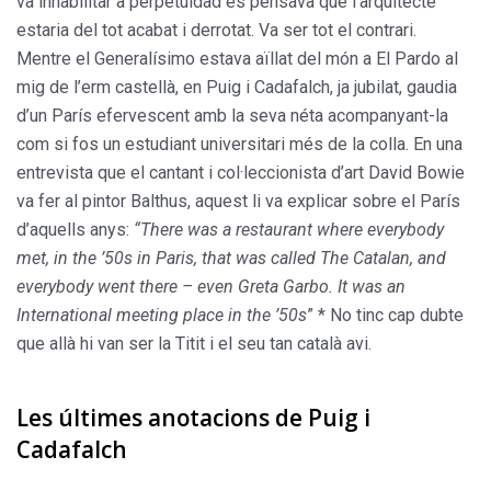
va inhabilitar a perpetuidad es pensava que l’arquitecte
estaria del tot acabat i derrotat. Va ser tot el contrari.
Mentre el Generalísimo estava aïllat del món a El Pardo al
mig de l’erm castellà, en Puig i Cadafalch, ja jubilat, gaudia
d’un París efervescent amb la seva néta acompanyant-la
com si fos un estudiant universitari més de la colla. En una
entrevista que el cantant i col·leccionista d’art David Bowie
va fer al pintor Balthus, aquest li va explicar sobre el París
d’aquells anys:
“There was a restaurant where everybody
met, in the ’50s in Paris, that was called The Catalan, and
everybody went there – even Greta Garbo. It was an
International meeting place in the ’50s
” * No tinc cap dubte
que allà hi van ser la Titit i el seu tan català avi.
Les últimes anotacions de Puig i
Cadafalch