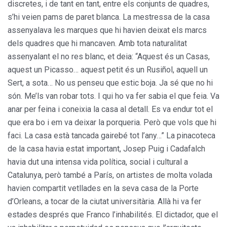
discretes, i de tant en tant, entre els conjunts de quadres,
s’hi veien pams de paret blanca. La mestressa de la casa
assenyalava les marques que hi havien deixat els marcs
dels quadres que hi mancaven. Amb tota naturalitat
assenyalant el no res blanc, et deia: “Aquest és un Casas,
aquest un Picasso… aquest petit és un Rusiñol, aquell un
Sert, a sota… No us penseu que estic boja. Ja sé que no hi
són. Me’ls van robar tots. I qui ho va fer sabia el que feia. Va
anar per feina i coneixia la casa al detall. Es va endur tot el
que era bo i em va deixar la porqueria. Però que vols que hi
faci. La casa està tancada gairebé tot l’any…” La pinacoteca
de la casa havia estat important, Josep Puig i Cadafalch
havia dut una intensa vida política, social i cultural a
Catalunya, però també a París, on artistes de molta volada
havien compartit vetllades en la seva casa de la Porte
d’Orleans, a tocar de la ciutat universitària. Allà hi va fer
estades després que Franco l’inhabilités. El dictador, que el