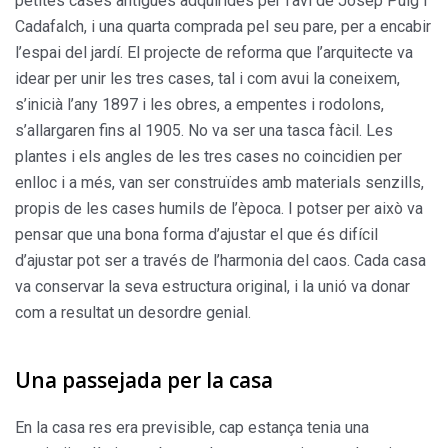
petites cases antigues adquirides per l’avi de Josep Puig i
Cadafalch, i una quarta comprada pel seu pare, per a encabir
l’espai del jardí. El projecte de reforma que l’arquitecte va
idear per unir les tres cases, tal i com avui la coneixem,
s’inicià l’any 1897 i les obres, a empentes i rodolons,
s’allargaren fins al 1905. No va ser una tasca fàcil. Les
plantes i els angles de les tres cases no coincidien per
enlloc i a més, van ser construïdes amb materials senzills,
propis de les cases humils de l’època. I potser per això va
pensar que una bona forma d’ajustar el que és difícil
d’ajustar pot ser a través de l’harmonia del caos. Cada casa
va conservar la seva estructura original, i la unió va donar
com a resultat un desordre genial.
Una passejada per la casa
En la casa res era previsible, cap estança tenia una