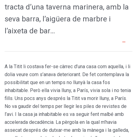
tracta d’una taverna marinera, amb la
seva barra, l’aigüera de marbre i
l’aixeta de bar…
A la Titit li costava fer-se càrrec d’una casa com aquella, i li
dolia veure com s’anava deteriorant. De fet contemplava la
possibilitat que en un temps no llunyà la casa fos
inhabitable. Però ella vivia lluny, a París, vivia sola i no tenia
fills. Uns pocs anys després la Titit va morir lluny, a París.
No va gaudir del temps per llegir les piles de revistes de
l’avi. I la casa ja inhabitable es va seguir fent malbé amb
accelerada decadència. La pèrgola en la qual m’havia
assecat després de dutxar-me amb la mànega i la galleda,