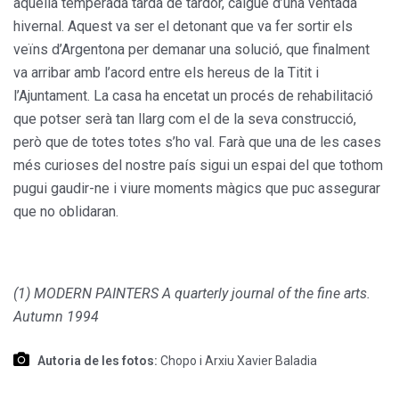
aquella temperada tarda de tardor, caigué d’una ventada
hivernal. Aquest va ser el detonant que va fer sortir els
veïns d’Argentona per demanar una solució, que finalment
va arribar amb l’acord entre els hereus de la Titit i
l’Ajuntament. La casa ha encetat un procés de rehabilitació
que potser serà tan llarg com el de la seva construcció,
però que de totes totes s’ho val. Farà que una de les cases
més curioses del nostre país sigui un espai del que tothom
pugui gaudir-ne i viure moments màgics que puc assegurar
que no oblidaran.
(1) MODERN PAINTERS A quarterly journal of the fine arts.
Autumn 1994
Autoria de les fotos:
Chopo i Arxiu Xavier Baladia