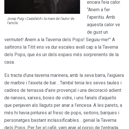
encara feia calor.
“Anem a fer
l’aperitiu. Amb
Josep Puig i Cadafalch i la mare de l’autor de
l’article.
aquesta calor ve
de gust un
vermutet! Anem a la Taverna dels Pops! Seguiu-me!” A
saltirons la Titit ens va dur escales avall cap a la Taverna
dels Pops, que és un dels espais més sorprenents de la
casa.
Es tracta d’una taverna marinera, amb la seva barra, l’aigüera
de marbre i l’aixeta de bar… També tenia les seves taules i
cadires de terrassa d’aire provençal i una decoració adient
de nanses, xarxes, boies de vidre, i uns fanals d’aquells
que penjaven als llaguts per anar a l’encesa. A les parets, a
més hi havia pintures al fresc de pops, seitons, barques i
personatges bastant inclassificables… genial la Taverna
dels Pops. Per fer el cafè, vam anar al porxo de l’entrada,