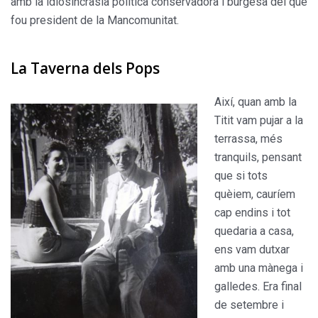
amb la idiosincràsia política conservadora i burgesa del que
fou president de la Mancomunitat.
La Taverna dels Pops
Així, quan amb la
Titit vam pujar a la
terrassa, més
tranquils, pensant
que si tots
quèiem, cauríem
cap endins i tot
quedaria a casa,
ens vam dutxar
amb una mànega i
galledes. Era final
de setembre i