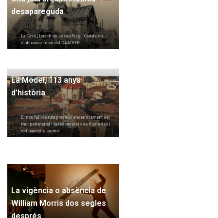
desapareguda
La Casa Llorach de Josep Puig i Cadafalch
s’ubicava a tocar del CAATEEB
La Model, 113 anys
d’història
El nou full de ruta preveu l’enderrocament del
mur perimetral i la reconversió de 6 galeries i
del panòptic central
La vigència o absència de
William Morris dos segles
després