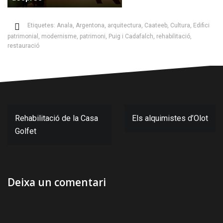
Etiquetes:
Anala
,
Argentona
,
arquitectura
,
Caateeb
,
Cultura
,
Edifici
patrimonial
,
modernisme
,
patrimoni
,
Puig i Cadafalch
,
rehabilitació
,
restauració
Navegació
Rehabilitació de la Casa
Els alquimistes d’Olot
d'entrades
Golfet
Deixa un comentari