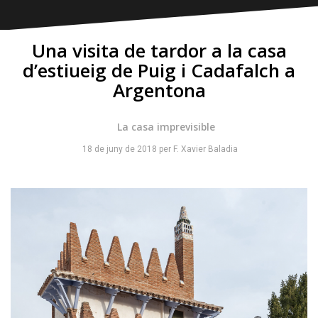
Una visita de tardor a la casa
d’estiueig de Puig i Cadafalch a
Argentona
La casa imprevisible
18 de juny de 2018
per
F. Xavier Baladia