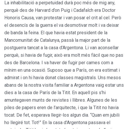
La inhabilitació a perpetuidad durà poc més de mig any,
perquè des de Harvard d’on Puig i Cadafalch era Doctor
Honoris Causa, van protestar i van posar el crit al cel. Però
el desencís de la guerra el va desmotivar molt i va deixar
de banda la feina. El que havia estat president de la
Mancomunitat de Catalunya, passà la major part de la
postguerra tancat a la casa d’Argentona. Li van aconsellar
perquè, si havia de fugir, això era molt més fàcil que no pas
des de Barcelona. I va haver de fugir per cames com a
mínim en una ocasió. Suposo que a París, on era estimat i
admirat i on hi havia donat classes magistrals. Uns mesos
abans de la nostra visita familiar a Argentona vaig estar uns
dies a la casa de París de la Titit. En aquell pis s’hi
amuntegaven munts de revistes i llibres. Algunes de les
piles de papers eren de l’arquitecte, i que la Titit no havia
tocat. De fet, esperava llegir-los algun dia. “Quan em jubili
ho llegiré tot. Tot!” En la casa d’Argentona passava el