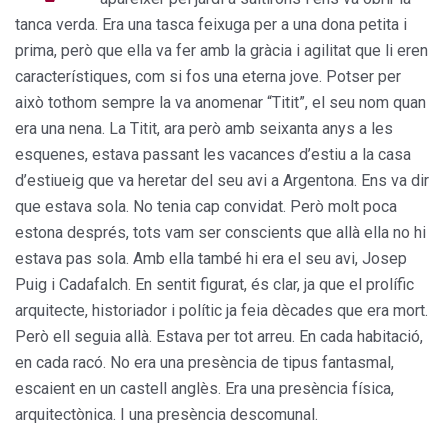
tanca verda. Era una tasca feixuga per a una dona petita i
prima, però que ella va fer amb la gràcia i agilitat que li eren
característiques, com si fos una eterna jove. Potser per
això tothom sempre la va anomenar “Titit”, el seu nom quan
era una nena. La Titit, ara però amb seixanta anys a les
esquenes, estava passant les vacances d’estiu a la casa
d’estiueig que va heretar del seu avi a Argentona. Ens va dir
que estava sola. No tenia cap convidat. Però molt poca
estona després, tots vam ser conscients que allà ella no hi
estava pas sola. Amb ella també hi era el seu avi, Josep
Puig i Cadafalch. En sentit figurat, és clar, ja que el prolífic
arquitecte, historiador i polític ja feia dècades que era mort.
Però ell seguia allà. Estava per tot arreu. En cada habitació,
en cada racó. No era una presència de tipus fantasmal,
escaient en un castell anglès. Era una presència física,
arquitectònica. I una presència descomunal.