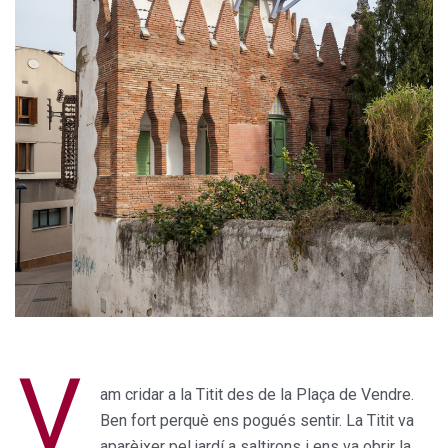
V
am cridar a la Titit des de la Plaça de Vendre.
Ben fort perquè ens pogués sentir. La Titit va
aparèixer pel jardí a saltirons i ens va obrir la