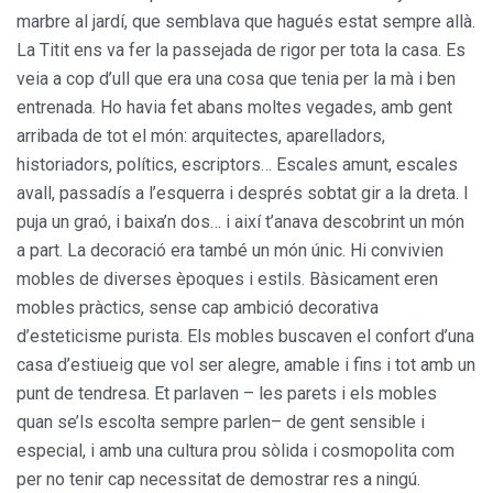
marbre al jardí, que semblava que hagués estat sempre allà.
La Titit ens va fer la passejada de rigor per tota la casa. Es
veia a cop d’ull que era una cosa que tenia per la mà i ben
entrenada. Ho havia fet abans moltes vegades, amb gent
arribada de tot el món: arquitectes, aparelladors,
historiadors, polítics, escriptors… Escales amunt, escales
avall, passadís a l’esquerra i després sobtat gir a la dreta. I
puja un graó, i baixa’n dos… i així t’anava descobrint un món
a part. La decoració era també un món únic. Hi convivien
mobles de diverses èpoques i estils. Bàsicament eren
mobles pràctics, sense cap ambició decorativa
d’esteticisme purista. Els mobles buscaven el confort d’una
casa d’estiueig que vol ser alegre, amable i fins i tot amb un
punt de tendresa. Et parlaven – les parets i els mobles
quan se’ls escolta sempre parlen– de gent sensible i
especial, i amb una cultura prou sòlida i cosmopolita com
per no tenir cap necessitat de demostrar res a ningú.