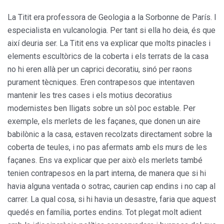
La Titit era professora de Geologia a la Sorbonne de París. I
especialista en vulcanologia. Per tant si ella ho deia, és que
així deuria ser. La Titit ens va explicar que molts pinacles i
elements escultòrics de la coberta i els terrats de la casa
no hi eren allà per un caprici decoratiu, sinó per raons
purament tècniques. Eren contrapesos que intentaven
mantenir les tres cases i els motius decoratius
modernistes ben lligats sobre un sòl poc estable. Per
exemple, els merlets de les façanes, que donen un aire
babilònic a la casa, estaven recolzats directament sobre la
coberta de teules, i no pas afermats amb els murs de les
façanes. Ens va explicar que per això els merlets també
tenien contrapesos en la part interna, de manera que si hi
havia alguna ventada o sotrac, caurien cap endins i no cap al
carrer. La qual cosa, si hi havia un desastre, faria que aquest
quedés en família, portes endins. Tot plegat molt adient