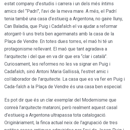
estat company d’estudis i carrera i un dels més íntims
amics del “Padrí”, l’avi de la meva mare. A més, el Padrí
tenia també una casa d’estiueig a Argentona, no gaire lluny,
Can Baladia, que Puig i Cadafalch el va ajudar a reformar
atorgant-li uns trets ben agermanats amb la casa de la
Plaça de Vendre. En totes dues torres, el maó hi té un
protagonisme rellevant. El maó que tant agradava a
l’arquitecte i del que en va dir que era “clar i català”.
Curiosament, les reformes no les va signar en Puig i
Cadafalch, sinó Antoni Maria Gallissà, l’estret amic i
col·laborador de l’arquitecte. La casa que es va fer en Puig i
Cada-falch a la Plaça de Vendre és una casa ben especial.
Es pot dir que és un clar exemplar del Modernisme que
conreà l’arquitecte mataroní, però realment aquest casal
d’estiueig a Argentona ultrapassa tota catalogació.
Originàriament, la finca actual neix de l’agrupació de tres