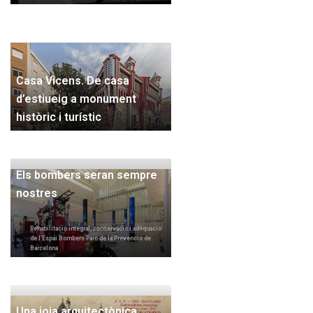
Casa Vicens. De casa
d’estiueig a monument
històric i turístic
Els bombers seran sempre
nostres
Rehabilitació integral, conservació i adequació
de l’Espai Bombers Parc de la Prevenció de
Barcelona
Una joia arquitectònica