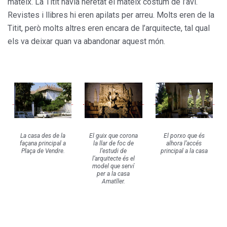
mateix. La Titit havia heretat el mateix costum de l’avi.
Revistes i llibres hi eren apilats per arreu. Molts eren de la
Titit, però molts altres eren encara de l’arquitecte, tal qual
els va deixar quan va abandonar aquest món.
La casa des de la
El guix que corona
El porxo que és
façana principal a
la llar de foc de
alhora l’accés
Plaça de Vendre.
l’estudi de
principal a la casa
l’arquitecte és el
model que serví
per a la casa
Amatller.