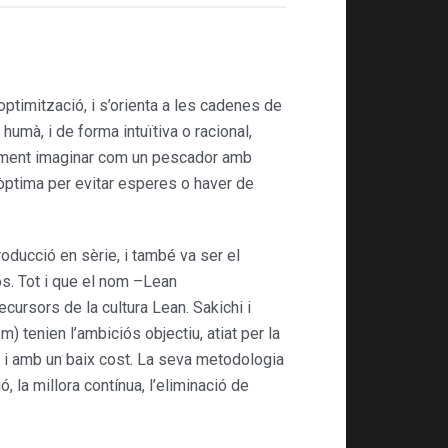
optimització, i s’orienta a les cadenes de
humà, i de forma intuïtiva o racional,
cilment imaginar com un pescador amb
a òptima per evitar esperes o haver de
oducció en sèrie, i també va ser el
sos. Tot i que el nom –Lean
ursors de la cultura Lean. Sakichi i
 tenien l’ambiciós objectiu, atiat per la
a i amb un baix cost. La seva metodologia
 la millora contínua, l’eliminació de