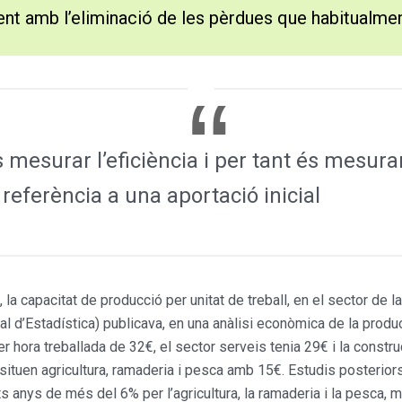
ient amb l’eliminació de les pèrdues que habitualm
 mesurar l’eficiència i per tant és mesura
referència a una aportació inicial
, la capacitat de producció per unitat de treball, en el sector de
al d’Estadística) publicava, en una anàlisi econòmica de la produc
per hora treballada de 32€, el sector serveis tenia 29€ i la constr
ituen agricultura, ramaderia i pesca amb 15€. Estudis posteriors
 anys de més del 6% per l’agricultura, la ramaderia i la pesca, m