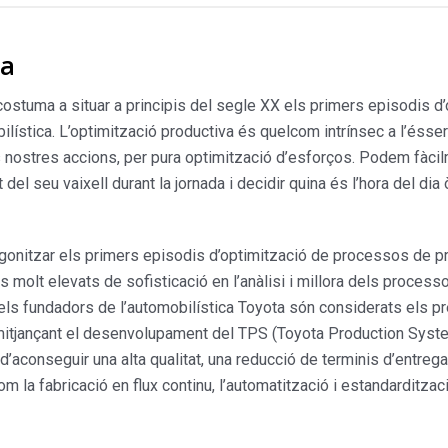
va
acostuma a situar a principis del segle XX els primers episodis d’
lística. L’optimització productiva és quelcom intrínsec a l’ésser 
es nostres accions, per pura optimització d’esforços. Podem fà
del seu vaixell durant la jornada i decidir quina és l’hora del di
tagonitzar els primers episodis d’optimització de processos de pr
lls molt elevats de sofisticació en l’anàlisi i millora dels proces
ls fundadors de l’automobilística Toyota són considerats els prec
 mitjançant el desenvolupament del TPS (Toyota Production System)
’aconseguir una alta qualitat, una reducció de terminis d’entreg
a fabricació en flux continu, l’automatització i estandardització,