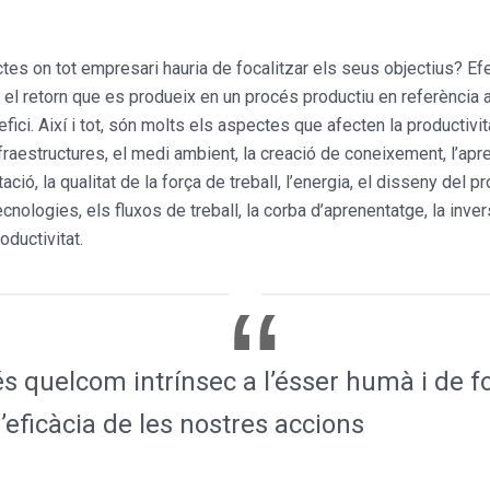
ctes on tot empresari hauria de focalitzar els seus objectius? Ef
r el retorn que es produeix en un procés productiu en referència a
efici. Així i tot, són molts els aspectes que afecten la productivita
infraestructures, el medi ambient, la creació de coneixement, l’apr
itació, la qualitat de la força de treball, l’energia, el disseny del
tecnologies, els fluxos de treball, la corba d’aprenentatge, la inver
oductivitat.
s quelcom intrínsec a l’ésser humà i de fo
’eficàcia de les nostres accions