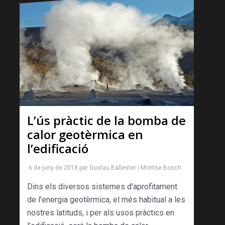
L’ús pràctic de la bomba de
calor geotèrmica en
l’edificació
6 de juny de 2018
per
Gustau Ballester
i
Montse Bosch
Dins els diversos sistemes d’aprofitament
de l’energia geotèrmica, el més habitual a les
nostres latituds, i per als usos pràctics en