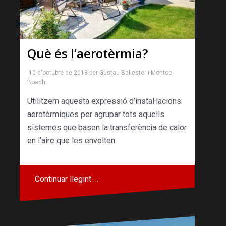
Què és l’aerotèrmia?
10 d'octubre de 2018
per
Gustau Ballester
i
Montse
Bosch
Utilitzem aquesta expressió d’instal·lacions
aerotèrmiques per agrupar tots aquells
sistemes que basen la transferència de calor
en l’aire que les envolten.
Continuar llegint …