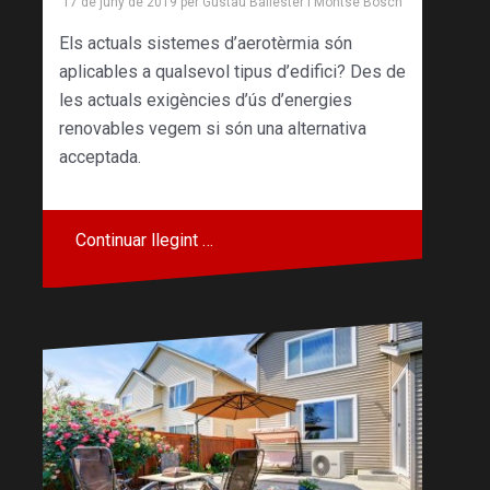
17 de juny de 2019
per
Gustau Ballester
i
Montse Bosch
Els actuals sistemes d’aerotèrmia són
aplicables a qualsevol tipus d’edifici? Des de
les actuals exigències d’ús d’energies
renovables vegem si són una alternativa
acceptada.
Continuar llegint …