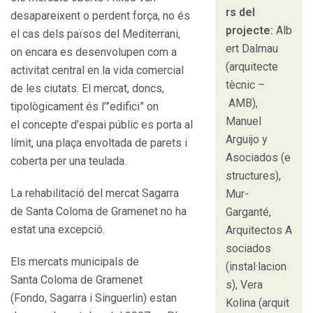
rs del
desapareixent o perdent força, no és
projecte:
Alb
el cas dels països del Mediterrani,
ert Dalmau
on encara es desenvolupen com a
(arquitecte
activitat central en la vida comercial
tècnic –
de les ciutats. El mercat, doncs,
AMB),
tipològicament és l’”edifici” on
Manuel
el concepte d’espai públic es porta al
Arguijo y
límit, una plaça envoltada de parets i
Asociados (e
coberta per una teulada.
structures),
La rehabilitació del mercat Sagarra
Mur-
de Santa Coloma de Gramenet no ha
Garganté,
estat una excepció.
Arquitectos A
sociados
Els mercats municipals de
(instal·lacion
Santa Coloma de Gramenet
s), Vera
(Fondo, Sagarra i Singuerlin) estan
Kolina (arquit