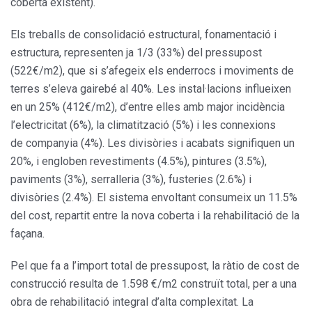
coberta existent).
Els treballs de consolidació estructural, fonamentació i
estructura, representen ja 1/3 (33%) del pressupost
(522€/m2), que si s’afegeix els enderrocs i moviments de
terres s’eleva gairebé al 40%. Les instal·lacions influeixen
en un 25% (412€/m2), d’entre elles amb major incidència
l’electricitat (6%), la climatització (5%) i les connexions
de companyia (4%). Les divisòries i acabats signifiquen un
20%, i engloben revestiments (4.5%), pintures (3.5%),
paviments (3%), serralleria (3%), fusteries (2.6%) i
divisòries (2.4%). El sistema envoltant consumeix un 11.5%
del cost, repartit entre la nova coberta i la rehabilitació de la
façana.
Pel que fa a l’import total de pressupost, la ràtio de cost de
construcció resulta de 1.598 €/m2 construït total, per a una
obra de rehabilitació integral d’alta complexitat. La