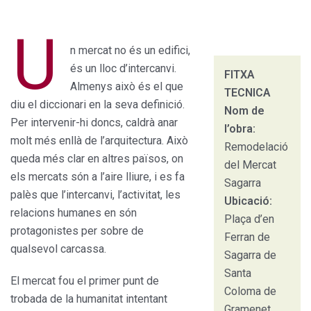
U
n mercat no és un edifici,
és un lloc d’intercanvi.
FITXA
Almenys això és el que
TECNICA
diu el diccionari en la seva definició.
Nom de
Per intervenir-hi doncs, caldrà anar
l’obra:
molt més enllà de l’arquitectura. Això
Remodelació
queda més clar en altres països, on
del Mercat
els mercats són a l’aire lliure, i es fa
Sagarra
palès que l’intercanvi, l’activitat, les
Ubicació:
relacions humanes en són
Plaça d’en
protagonistes per sobre de
Ferran de
qualsevol carcassa.
Sagarra de
Santa
El mercat fou el primer punt de
Coloma de
trobada de la humanitat intentant
Gramenet