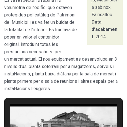
Es va respectar la façana i la
a sabinox,
volumetria de l’edifici que estaven
Fainsaltec
protegides pel catàleg de Patrimoni
Data
del Municipi i es va fer un buidat de
d’acabamen
la totalitat de l’interior. Es tractava de
t:
2014
posar en valor el contenidor
original, introduint totes les
prestacions necessàries per
un mercat actual. El nou equipament es desenvolupa en 3
nivells d’ús: planta soterrani per a magatzems, serveis i
instal·lacions, planta baixa diàfana per la sala de mercat i
planta primera per a sala de reunions i altres espais per a
instal·lacions lleugeres.