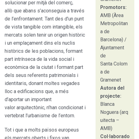
solucionar per mitjà del comerç,
Promotors:
allò que abans s’aconseguia a través
AMB (Àrea
de l’enfrontament. Tant des d’un punt
Metropolitan
de vista tangible com intangible, els
a de
mercats solen tenir un origen històric
Barcelona) /
i un emplaçament dins els nuclis
Ajuntament
històrics de les poblacions, formant
de
part intrínseca de la vida social i
Santa Colom
econòmica de la ciutat i formant part
a de
dels seus referents patrimonials i
Gramenet
identitaris, donant moltes vegades
Autora del
lloc a edificacions que, a més
projecte:
d’aportar un important
Blanca
valor arquitectònic, n’han condicionat i
Noguera (arq
vertebrat l’urbanisme de l’entorn.
uitecta –
AMB)
Tot i que a molts països europeus
Col·laborado
els mercats oberts i fixos van