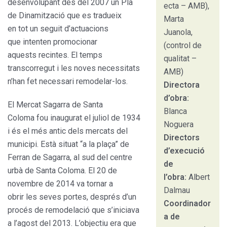
desenvolupant des del 2007 un Pla
ecta – AMB),
de Dinamització que es tradueix
Marta
en tot un seguit d’actuacions
Juanola,
que intenten promocionar
(control de
aquests recintes. El temps
qualitat –
transcorregut i les noves necessitats
AMB)
n’han fet necessari remodelar-los.
Directora
d’obra:
El Mercat Sagarra de Santa
Blanca
Coloma fou inaugurat el juliol de 1934
Noguera
i és el més antic dels mercats del
Directors
municipi. Està situat “a la plaça” de
d’execució
Ferran de Sagarra, al sud del centre
de
urbà de Santa Coloma. El 20 de
l’obra:
Albert
novembre de 2014 va tornar a
Dalmau
obrir les seves portes, després d’un
Coordinador
procés de remodelació que s’iniciava
a de
a l’agost del 2013. L’objectiu era que