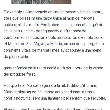
D’exemples d’intervenció en antics mercats a casa nostra,
atès que posseïm una xarxa única al món de mercats
públics, n’hi ha molts. Ens trobem en un moment en què hi
ha un cert risc de «desfiguració» disfressada de
transformació necessària dels mercats. Un exemple seria
el Mercat de San Miguel, a Madrid, on han desaparegut les
constants vitals de mercat i més aviat apunta a una mena
de passarel·la
gastronòmica on la restauració està per sobre de la venda
del producte fresc.
Pel que fa al Mercat Sagarra, a la nit, l’edifici s’il·lumina.
Malgrat sigui un edifici sense activitat durant la franja
horària nocturna, serà una llanterna per l’entorn que l’envolta.
El mercat sembla tenir la propietat de la fluorescència: de