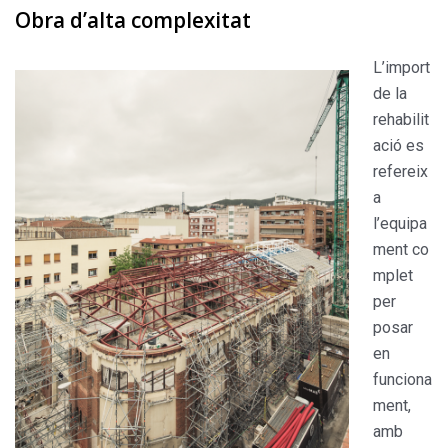
Obra d’alta complexitat
L’import
de la
rehabilit
ació es
refereix
a
l’equipa
ment co
mplet
per
posar
en
funciona
ment,
amb