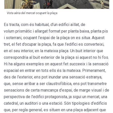
Vista aèria del mercat ocupant la plaça.
Es tracta, com és habitual, d’un edifici aïllat, de
volum prismàtic i allargat format per planta baixa, planta pis
i soterrani, ocupant l’espai de la plaça on es situa. Aquest
tret, el fet d’ocupar la plaça, fa que l’edifici es converteixi,
en el seu interior, en la mateixa plaça. Un buit interior que
correspondria al buit exterior de la plaça si aquest no hi fos.
Hi ha alguns exemples on aquest fet succeeix i la sensació
espacial en entrar en tots ells és la mateixa. Primerament,
des de l’exterior, ens pot inundar una sensació estranya,
que, sense arribar a ser claustrofòbica, ens pot transmetre
sensacions de certa mancança d’espai, de marge visual i de
perspectiva de l’edifici protagonista, ja sigui un mercat, una
catedral, un auditori o una estació. Són tipologies d’edificis
que, per regla general, es situen en una plaça adjacent que