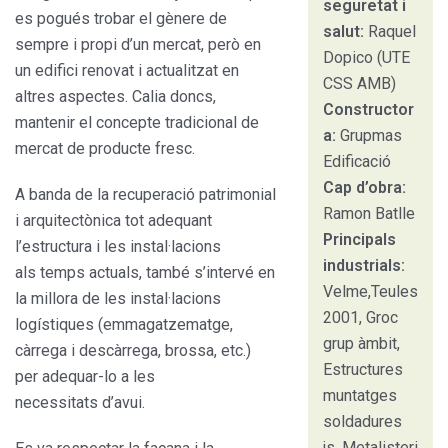
seguretat i
es pogués trobar el gènere de
salut:
Raquel
sempre i propi d’un mercat, però en
Dopico (UTE
un edifici renovat i actualitzat en
CSS AMB)
altres aspectes. Calia doncs,
Constructor
mantenir el concepte tradicional de
a:
Grupmas
mercat de producte fresc.
Edificació
Cap d’obra:
A banda de la recuperació patrimonial
Ramon Batlle
i arquitectònica tot adequant
Principals
l’estructura i les instal·lacions
industrials:
als temps actuals, també s’intervé en
Velme,Teules
la millora de les instal·lacions
2001, Groc
logístiques (emmagatzematge,
grup àmbit,
càrrega i descàrrega, brossa, etc.)
Estructures
per adequar-lo a les
muntatges
necessitats d’avui.
soldadures
js, Metalisteri