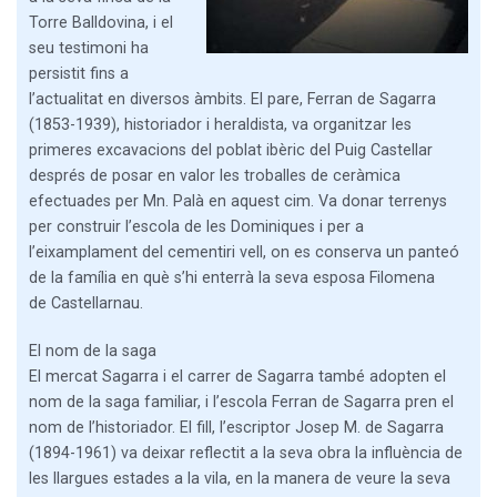
Torre Balldovina, i el
seu testimoni ha
persistit fins a
l’actualitat en diversos àmbits. El pare, Ferran de Sagarra
(1853-1939), historiador i heraldista, va organitzar les
primeres excavacions del poblat ibèric del Puig Castellar
després de posar en valor les troballes de ceràmica
efectuades per Mn. Palà en aquest cim. Va donar terrenys
per construir l’escola de les Dominiques i per a
l’eixamplament del cementiri vell, on es conserva un panteó
de la família en què s’hi enterrà la seva esposa Filomena
de Castellarnau.
El nom de la saga
El mercat Sagarra i el carrer de Sagarra també adopten el
nom de la saga familiar, i l’escola Ferran de Sagarra pren el
nom de l’historiador. El fill, l’escriptor Josep M. de Sagarra
(1894-1961) va deixar reflectit a la seva obra la influència de
les llargues estades a la vila, en la manera de veure la seva