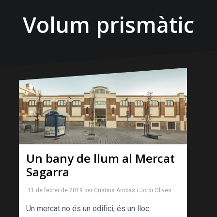
Volum prismàtic
Un bany de llum al Mercat
Sagarra
11 de febrer de 2019
per
Cristina Arribas
i
Jordi Olivés
Un mercat no és un edifici, és un lloc