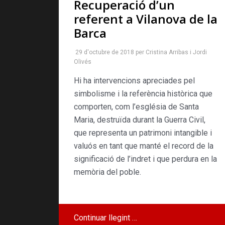
Recuperació d’un
referent a Vilanova de la
Barca
29 d'octubre de 2018
per
Cristina Arribas
i
Jordi
Olivés
Hi ha intervencions apreciades pel
simbolisme i la referència històrica que
comporten, com l’església de Santa
Maria, destruïda durant la Guerra Civil,
que representa un patrimoni intangible i
valuós en tant que manté el record de la
significació de l’indret i que perdura en la
memòria del poble.
Continuar llegint …