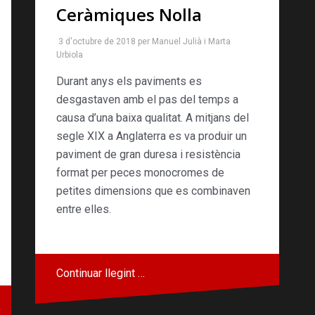
Ceràmiques Nolla
3 d'octubre de 2018
per
Manuel Julià
i
Marta
Urbiola
Durant anys els paviments es
desgastaven amb el pas del temps a
causa d’una baixa qualitat. A mitjans del
segle XIX a Anglaterra es va produir un
paviment de gran duresa i resistència
format per peces monocromes de
petites dimensions que es combinaven
entre elles.
Continuar llegint …