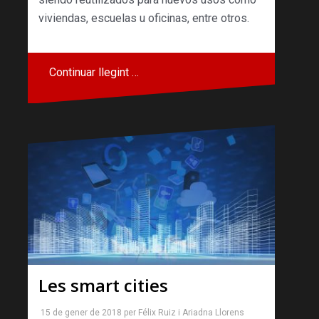
viviendas, escuelas u oficinas, entre otros.
Continuar llegint …
Les smart cities
15 de gener de 2018
per
Félix Ruiz
i
Ariadna Llorens