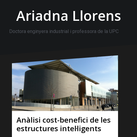
Ariadna Llorens
Doctora enginyera industrial i professora de la UPC
Anàlisi cost-benefici de les
estructures intel·ligents