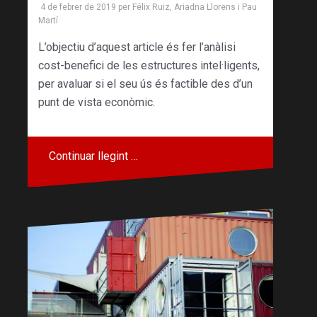
4 de febrer de 2019
per
Félix Ruiz
,
Ariadna Llorens
i
Pau
Martí
L’objectiu d’aquest article és fer l’anàlisi
cost-benefici de les estructures intel·ligents,
per avaluar si el seu ús és factible des d’un
punt de vista econòmic.
Continuar llegint …