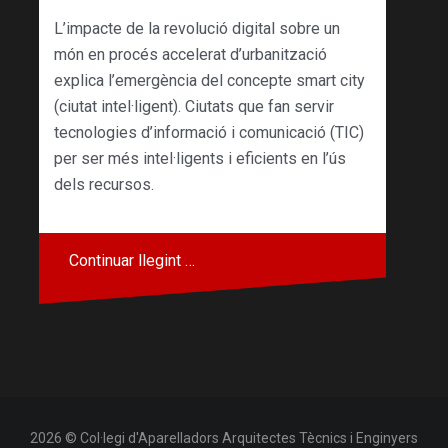
L’impacte de la revolució digital sobre un
món en procés accelerat d’urbanització
explica l’emergència del concepte smart city
(ciutat intel·ligent). Ciutats que fan servir
tecnologies d’informació i comunicació (TIC)
per ser més intel·ligents i eficients en l’ús
dels recursos.
Continuar llegint …
2026 © Col·legi d'Aparelladors Arquitectes Tècnics i Enginyers