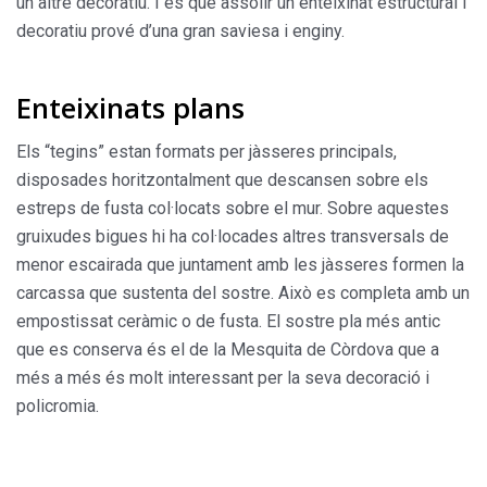
un altre decoratiu. I és que assolir un enteixinat estructural i
decoratiu prové d’una gran saviesa i enginy.
Enteixinats plans
Els “tegins” estan formats per jàsseres principals,
disposades horitzontalment que descansen sobre els
estreps de fusta col·locats sobre el mur. Sobre aquestes
gruixudes bigues hi ha col·locades altres transversals de
menor escairada que juntament amb les jàsseres formen la
carcassa que sustenta del sostre. Això es completa amb un
empostissat ceràmic o de fusta. El sostre pla més antic
que es conserva és el de la Mesquita de Còrdova que a
més a més és molt interessant per la seva decoració i
policromia.