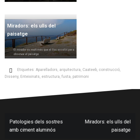
Miradors: els ulls del
paisatge
El mirador és molt més que el lloc escollit per a
observar el paisatge
Etiquetes:
Aparelladors
,
arquitectura
,
Caateeb
,
construcció
,
Disseny
,
Enteixinats
,
estructura
,
fusta
,
patrimoni
Navegació
Patologies dels sostres
Miradors: els ulls del
d'entrades
amb ciment aluminós
paisatge