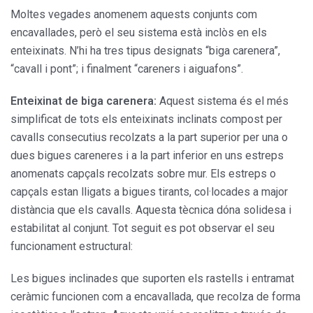
Moltes vegades anomenem aquests conjunts com
encavallades, però el seu sistema està inclòs en els
enteixinats. N’hi ha tres tipus designats “biga carenera”,
“cavall i pont”; i finalment “careners i aiguafons”.
Enteixinat de biga carenera:
Aquest sistema és el més
simplificat de tots els enteixinats inclinats compost per
cavalls consecutius recolzats a la part superior per una o
dues bigues careneres i a la part inferior en uns estreps
anomenats capçals recolzats sobre mur. Els estreps o
capçals estan lligats a bigues tirants, col·locades a major
distància que els cavalls. Aquesta tècnica dóna solidesa i
estabilitat al conjunt. Tot seguit es pot observar el seu
funcionament estructural:
Les bigues inclinades que suporten els rastells i entramat
ceràmic funcionen com a encavallada, que recolza de forma