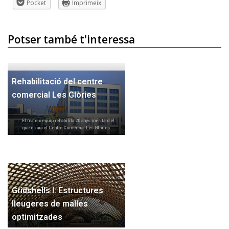
Pocket
Imprimeix
Potser també t'interessa
Rehabilitació del centre
comercial Les Glòries
El mateix equip rehabilita 20 anys més tard el
que és ara el Centre Comercial Les Glòries
Gridshells I: Estructures
lleugeres de malles
optimitzades