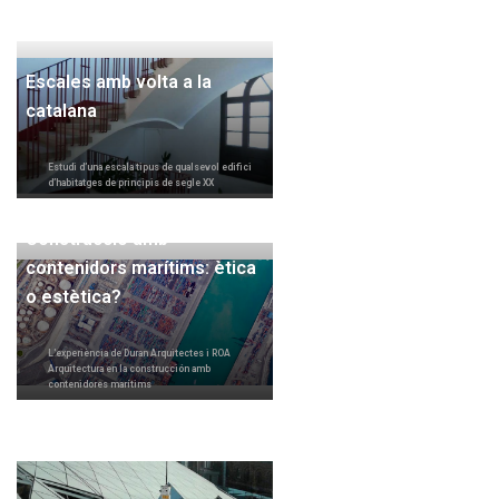
Escales amb volta a la
catalana
Estudi d’una escala tipus de qualsevol edifici
d’habitatges de principis de segle XX
Construcció amb
contenidors marítims: ètica
o estètica?
L'experiència de Duran Arquitectes i ROA
Arquitectura en la construcción amb
contenidores marítims