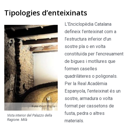
Tipologies d’enteixinats
L’Enciclopèdia Catalana
defineix l’enteixinat com a
l’estructura inferior d’un
sostre pla o en volta
constituïda per l’encreuament
de bigues i motllures que
formen caselles
quadrilàteres o poligonals.
Per la Real Acadèmia
Espanyola, l’enteixinat és un
sostre, armadura o volta
format per cassetons de
Foto:Oriol París
fusta, pedra o altres
Vista interior del Palazzo della
Ragione. Milà
materials.