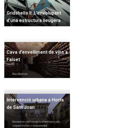
Gridshells II: L’envolupant
d’una estructura lleugera
Cava d’envelliment de vins a
Falset
Mas Martinet
Intervenció urbana a Horta
de Sant Joan
Renovació i millora de la urbanització del
conjunt històric i monumental