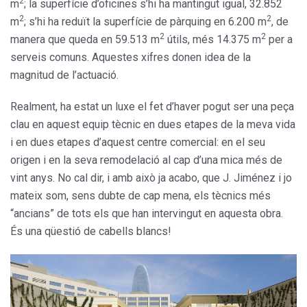
2
m
; la superfície d’oficines s’hi ha mantingut igual, 32.852
2
2
m
; s’hi ha reduït la superfície de pàrquing en 6.200 m
, de
2
2
manera que queda en 59.513 m
útils, més 14.375 m
per a
serveis comuns. Aquestes xifres donen idea de la
magnitud de l’actuació.
Realment, ha estat un luxe el fet d’haver pogut ser una peça
clau en aquest equip tècnic en dues etapes de la meva vida
i en dues etapes d’aquest centre comercial: en el seu
origen i en la seva remodelació al cap d’una mica més de
vint anys. No cal dir, i amb això ja acabo, que J. Jiménez i jo
mateix som, sens dubte de cap mena, els tècnics més
“ancians” de tots els que han intervingut en aquesta obra.
És una qüestió de cabells blancs!