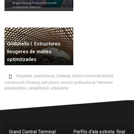
Arquitectura en la construcción amb
contenidores marítims
Gridshells I: Estructures
lleugeres de malles
optimitzades
Etiquetes:
arquitectura
,
Caateeb
,
Centre Comercial Glòries
,
construcció
,
Disseny
,
estructura
,
exercici professional
,
Patrimoni
arquitectònic
,
rehabilitació
,
urbanisme
Navegació
Grand Central Terminal
Perfils d’ala estreta: final