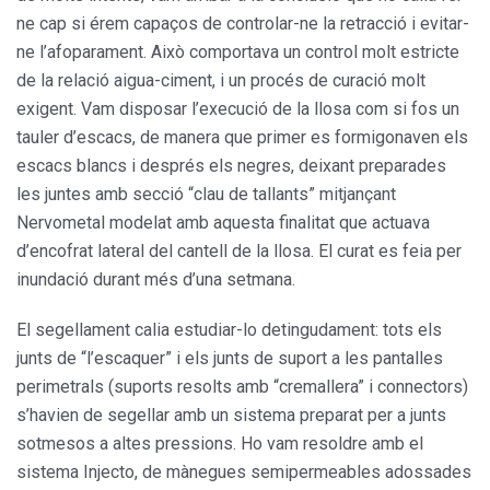
ne cap si érem capaços de controlar-ne la retracció i evitar-
ne l’afoparament. Això comportava un control molt estricte
de la relació aigua-ciment, i un procés de curació molt
exigent. Vam disposar l’execució de la llosa com si fos un
tauler d’escacs, de manera que primer es formigonaven els
escacs blancs i després els negres, deixant preparades
les juntes amb secció “clau de tallants” mitjançant
Nervometal modelat amb aquesta finalitat que actuava
d’encofrat lateral del cantell de la llosa. El curat es feia per
inundació durant més d’una setmana.
El segellament calia estudiar-lo detingudament: tots els
junts de “l’escaquer” i els junts de suport a les pantalles
perimetrals (suports resolts amb “cremallera” i connectors)
s’havien de segellar amb un sistema preparat per a junts
sotmesos a altes pressions. Ho vam resoldre amb el
sistema Injecto, de mànegues semipermeables adossades