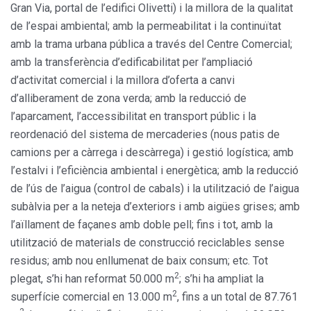
Gran Via, portal de l’edifici Olivetti) i la millora de la qualitat
de l’espai ambiental; amb la permeabilitat i la continuïtat
amb la trama urbana pública a través del Centre Comercial;
amb la transferència d’edificabilitat per l’ampliació
d’activitat comercial i la millora d’oferta a canvi
d’alliberament de zona verda; amb la reducció de
l’aparcament, l’accessibilitat en transport públic i la
reordenació del sistema de mercaderies (nous patis de
camions per a càrrega i descàrrega) i gestió logística; amb
l’estalvi i l’eficiència ambiental i energètica; amb la reducció
de l’ús de l’aigua (control de cabals) i la utilització de l’aigua
subàlvia per a la neteja d’exteriors i amb aigües grises; amb
l’aïllament de façanes amb doble pell; fins i tot, amb la
utilització de materials de construcció reciclables sense
residus; amb nou enllumenat de baix consum; etc. Tot
2
plegat, s’hi han reformat 50.000 m
; s’hi ha ampliat la
2
superfície comercial en 13.000 m
, fins a un total de 87.761