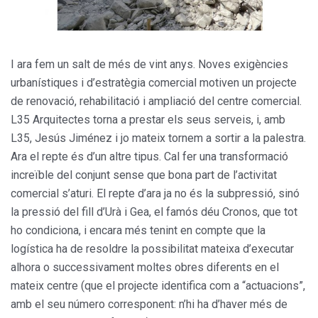
I ara fem un salt de més de vint anys. Noves exigències
urbanístiques i d’estratègia comercial motiven un projecte
de renovació, rehabilitació i ampliació del centre comercial.
L35 Arquitectes torna a prestar els seus serveis, i, amb
L35, Jesús Jiménez i jo mateix tornem a sortir a la palestra.
Ara el repte és d’un altre tipus. Cal fer una transformació
increïble del conjunt sense que bona part de l’activitat
comercial s’aturi. El repte d’ara ja no és la subpressió, sinó
la pressió del fill d’Urà i Gea, el famós déu Cronos, que tot
ho condiciona, i encara més tenint en compte que la
logística ha de resoldre la possibilitat mateixa d’executar
alhora o successivament moltes obres diferents en el
mateix centre (que el projecte identifica com a “actuacions”,
amb el seu número corresponent: n’hi ha d’haver més de