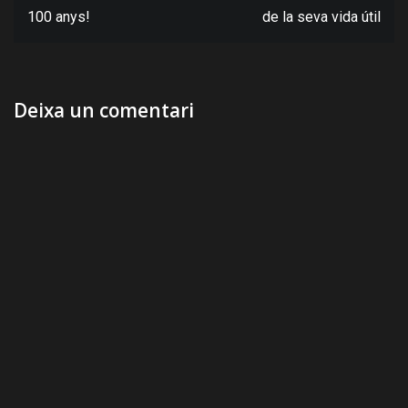
d'entrades
100 anys!
de la seva vida útil
Deixa un comentari