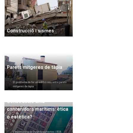
Construcció i sismes
Parets mitgeres de tàpia
El problema de fer un edifici nou entre parets
mitgeres de tàpia
Construcció amb
contenidors marítims: ètica
o estètica?
L'experiència de Duran Arquitectes i ROA