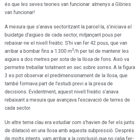
és que les seves teories van funcionar: almenys a Glòries
van funcionar!
A mesura que s’anava sectoritzant la parcel·la, s’iniciava el
buidatge d’aigües de cada sector, mitjançant pous per
rebaixar-ne el nivell freàtic. S’hi van fer 42 pous, que van
3
arribar a bombar fins a 1.300 m
/h per tal de mantenir les
aigües a dos metres per sota de la llosa de fons. Això va
permetre treballar totalment en sec sobre sorres. A la figura
3 es pot observar el predimensionament de la llosa, que
també formava part de l’estudi previ a la presa de
decisions. Evidentment, aquest nivell freàtic s’anava
rebaixant a mesura que avançava l’excavació de terres de
cada sector.
Un altre tema clau era estudiar com s’havien de fer els junts
de dilatació en una llosa amb aquesta subpressió. Després
de molts intents, vam arribar a la conclusió que no calia fer-