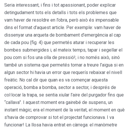
Seria interessant, i fins i tot apassionant, poder explicar
detingudament tots els detalls i tots els problemes que
vam haver de resoldre en l’obra, però això és impensable
dins el format d’aquest article. Per exemple: vam haver de
dissenyar una arqueta de bombament d’emergència al cap
de cada pou (fig. 4) que permetés aturar i recuperar les
bombes submergides i, al mateix temps, tapar i segellar el
pou com si fos una olla de pressió!; i no només això, sinó
també un sistema que permetés tornar a treure l’aigua si en
algun sector hi havia un error que requerís rebaixar el nivell
freàtic. No cal dir que quan es va començar aquesta
operació, bomba a bomba, sector a sector, i després de
col·locar la trapa, se sentia xiular l’aire del purgador fins que
“callava”. I aquest moment era gairebé de suspens, un
instant màgic; era el moment de la veritat, el moment en què
s’havia de comprovar si tot el projectat funcionava. I va
funcionar! La llosa havia entrat en càrrega: el manòmetre