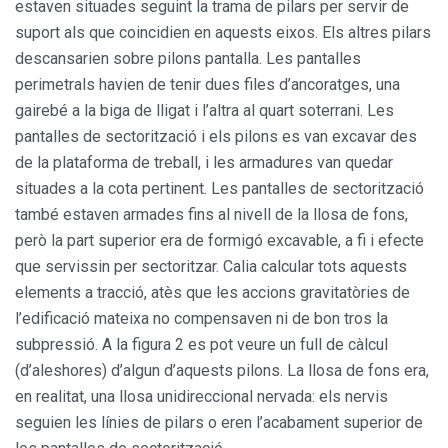
estaven situades seguint la trama de pilars per servir de
suport als que coincidien en aquests eixos. Els altres pilars
descansarien sobre pilons pantalla. Les pantalles
perimetrals havien de tenir dues files d’ancoratges, una
gairebé a la biga de lligat i l’altra al quart soterrani. Les
pantalles de sectorització i els pilons es van excavar des
de la plataforma de treball, i les armadures van quedar
situades a la cota pertinent. Les pantalles de sectorització
també estaven armades fins al nivell de la llosa de fons,
però la part superior era de formigó excavable, a fi i efecte
que servissin per sectoritzar. Calia calcular tots aquests
elements a tracció, atès que les accions gravitatòries de
l’edificació mateixa no compensaven ni de bon tros la
subpressió. A la figura 2 es pot veure un full de càlcul
(d’aleshores) d’algun d’aquests pilons. La llosa de fons era,
en realitat, una llosa unidireccional nervada: els nervis
seguien les línies de pilars o eren l’acabament superior de