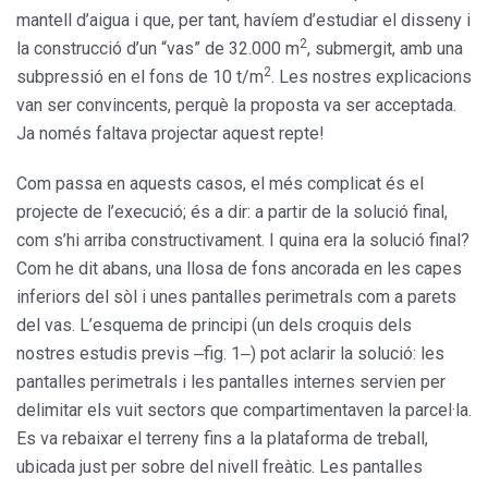
mantell d’aigua i que, per tant, havíem d’estudiar el disseny i
2
la construcció d’un “vas” de 32.000 m
, submergit, amb una
2
subpressió en el fons de 10 t/m
. Les nostres explicacions
van ser convincents, perquè la proposta va ser acceptada.
Ja només faltava projectar aquest repte!
Com passa en aquests casos, el més complicat és el
projecte de l’execució; és a dir: a partir de la solució final,
com s’hi arriba constructivament. I quina era la solució final?
Com he dit abans, una llosa de fons ancorada en les capes
inferiors del sòl i unes pantalles perimetrals com a parets
del vas. L’esquema de principi (un dels croquis dels
nostres estudis previs ‒fig. 1‒) pot aclarir la solució: les
pantalles perimetrals i les pantalles internes servien per
delimitar els vuit sectors que compartimentaven la parcel·la.
Es va rebaixar el terreny fins a la plataforma de treball,
ubicada just per sobre del nivell freàtic. Les pantalles