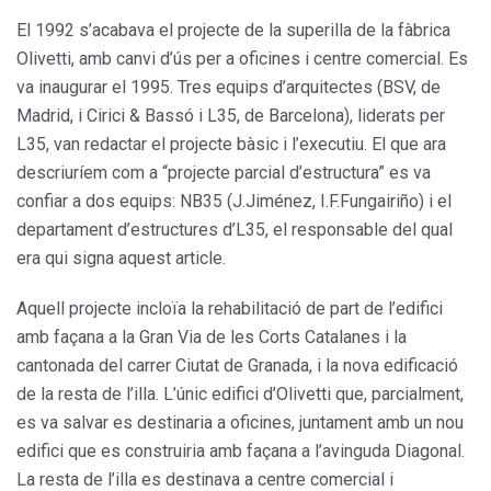
El 1992 s’acabava el projecte de la superilla de la fàbrica
Olivetti, amb canvi d’ús per a oficines i centre comercial. Es
va inaugurar el 1995. Tres equips d’arquitectes (BSV, de
Madrid, i Cirici & Bassó i L35, de Barcelona), liderats per
L35, van redactar el projecte bàsic i l’executiu. El que ara
descriuríem com a “projecte parcial d’estructura” es va
confiar a dos equips: NB35 (J.Jiménez, I.F.Fungairiño) i el
departament d’estructures d’L35, el responsable del qual
era qui signa aquest article.
Aquell projecte incloïa la rehabilitació de part de l’edifici
amb façana a la Gran Via de les Corts Catalanes i la
cantonada del carrer Ciutat de Granada, i la nova edificació
de la resta de l’illa. L’únic edifici d’Olivetti que, parcialment,
es va salvar es destinaria a oficines, juntament amb un nou
edifici que es construiria amb façana a l’avinguda Diagonal.
La resta de l’illa es destinava a centre comercial i