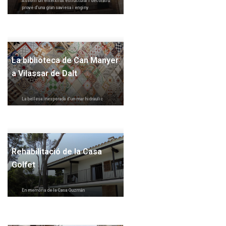
Assolir un enteixinat estructural i decoratiu
prové d’una gran saviesa i enginy
La biblioteca de Can Manyer
a Vilassar de Dalt
La bellesa inesperada d’un mar hidràulic
Rehabilitació de la Casa
Golfet
En memòria de la Casa Guzmán