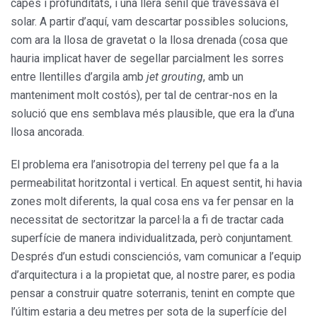
capes i profunditats, i una llera senil que travessava el
solar. A partir d’aquí, vam descartar possibles solucions,
com ara la llosa de gravetat o la llosa drenada (cosa que
hauria implicat haver de segellar parcialment les sorres
entre llentilles d’argila amb
jet grouting
, amb un
manteniment molt costós), per tal de centrar-nos en la
solució que ens semblava més plausible, que era la d’una
llosa ancorada.
El problema era l’anisotropia del terreny pel que fa a la
permeabilitat horitzontal i vertical. En aquest sentit, hi havia
zones molt diferents, la qual cosa ens va fer pensar en la
necessitat de sectoritzar la parcel·la a fi de tractar cada
superfície de manera individualitzada, però conjuntament.
Després d’un estudi conscienciós, vam comunicar a l’equip
d’arquitectura i a la propietat que, al nostre parer, es podia
pensar a construir quatre soterranis, tenint en compte que
l’últim estaria a deu metres per sota de la superfície del