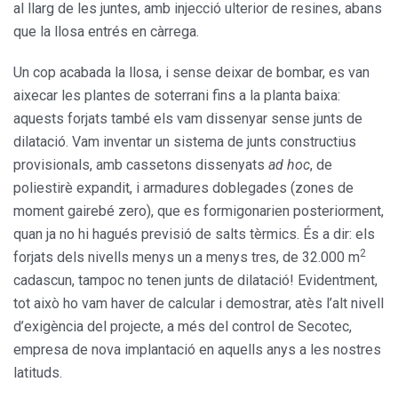
al llarg de les juntes, amb injecció ulterior de resines, abans
que la llosa entrés en càrrega.
Un cop acabada la llosa, i sense deixar de bombar, es van
aixecar les plantes de soterrani fins a la planta baixa:
aquests forjats també els vam dissenyar sense junts de
dilatació. Vam inventar un sistema de junts constructius
provisionals, amb cassetons dissenyats
ad hoc
, de
poliestirè expandit, i armadures doblegades (zones de
moment gairebé zero), que es formigonarien posteriorment,
quan ja no hi hagués previsió de salts tèrmics. És a dir: els
2
forjats dels nivells menys un a menys tres, de 32.000 m
cadascun, tampoc no tenen junts de dilatació! Evidentment,
tot això ho vam haver de calcular i demostrar, atès l’alt nivell
d’exigència del projecte, a més del control de Secotec,
empresa de nova implantació en aquells anys a les nostres
latituds.