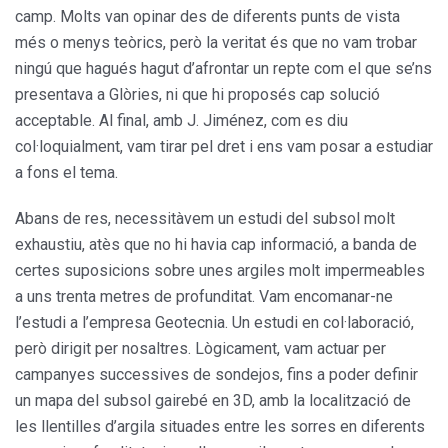
camp. Molts van opinar des de diferents punts de vista
més o menys teòrics, però la veritat és que no vam trobar
ningú que hagués hagut d’afrontar un repte com el que se’ns
presentava a Glòries, ni que hi proposés cap solució
acceptable. Al final, amb J. Jiménez, com es diu
col·loquialment, vam tirar pel dret i ens vam posar a estudiar
a fons el tema.
Abans de res, necessitàvem un estudi del subsol molt
exhaustiu, atès que no hi havia cap informació, a banda de
certes suposicions sobre unes argiles molt impermeables
a uns trenta metres de profunditat. Vam encomanar-ne
l’estudi a l’empresa Geotecnia. Un estudi en col·laboració,
però dirigit per nosaltres. Lògicament, vam actuar per
campanyes successives de sondejos, fins a poder definir
un mapa del subsol gairebé en 3D, amb la localització de
les llentilles d’argila situades entre les sorres en diferents