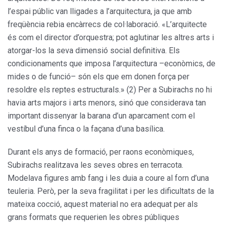
l’espai públic van lligades a l’arquitectura, ja que amb
freqüència rebia encàrrecs de col·laboració. «L’arquitecte
és com el director d’orquestra; pot aglutinar les altres arts i
atorgar-los la seva dimensió social definitiva. Els
condicionaments que imposa l’arquitectura –econòmics, de
mides o de funció– són els que em donen força per
resoldre els reptes estructurals.» (2) Per a Subirachs no hi
havia arts majors i arts menors, sinó que considerava tan
important dissenyar la barana d’un aparcament com el
vestíbul d’una finca o la façana d’una basílica.
Durant els anys de formació, per raons econòmiques,
Subirachs realitzava les seves obres en terracota.
Modelava figures amb fang i les duia a coure al forn d’una
teuleria. Però, per la seva fragilitat i per les dificultats de la
mateixa cocció, aquest material no era adequat per als
grans formats que requerien les obres públiques