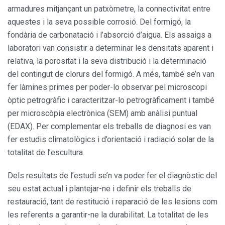
armadures mitjançant un patxòmetre, la connectivitat entre
aquestes i la seva possible corrosió. Del formigó, la
fondària de carbonatació i l’absorció d’aigua. Els assaigs a
laboratori van consistir a determinar les densitats aparent i
relativa, la porositat i la seva distribució i la determinació
del contingut de clorurs del formigó. A més, també se’n van
fer làmines primes per poder-lo observar pel microscopi
òptic petrogràfic i caracteritzar-lo petrogràficament i també
per microscòpia electrònica (SEM) amb anàlisi puntual
(EDAX). Per complementar els treballs de diagnosi es van
fer estudis climatològics i d’orientació i radiació solar de la
totalitat de l’escultura.
Dels resultats de l’estudi se’n va poder fer el diagnòstic del
seu estat actual i plantejar-ne i definir els treballs de
restauració, tant de restitució i reparació de les lesions com
les referents a garantir-ne la durabilitat. La totalitat de les