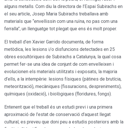
alguns metalls. Com diu la directora de l’Espai Subirachs en
el seu article, Josep Maria Subirachs treballava amb
materials que “envellissin com una ruïna, no pas com una
ferralla”, un llenguatge tot plegat que ens és molt proper.
El treball d’en Xavier Garrido documenta, de forma
metòdica, les lesions i/o disfuncions detectades en 25
obres escultòriques de Subirachs a Catalunya, la qual cosa
permet fer-se una idea de conjunt de com envelleixen i
evolucionen els materials utilitzats i exposats, la majoria
d’ells, a la intempèrie: lesions físiques (pàtines de brutícia,
meteorització), mecàniques (fissuracions, despreniments),
químiques (oxidació), i biològiques (floridures, fongs).
Entenent que el treball és un estudi previ i una primera
aproximació de l’estat de conservació d’aquest llegat
cultural, es preveu que doni peu a estudis posteriors amb la