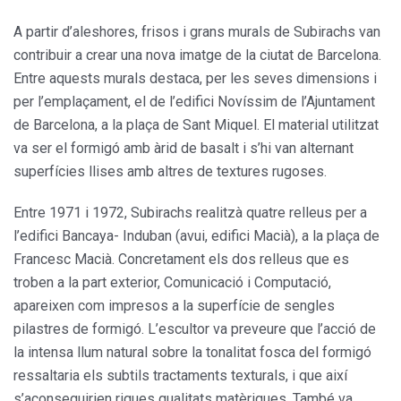
A partir d’aleshores, frisos i grans murals de Subirachs van
contribuir a crear una nova imatge de la ciutat de Barcelona.
Entre aquests murals destaca, per les seves dimensions i
per l’emplaçament, el de l’edifici Novíssim de l’Ajuntament
de Barcelona, a la plaça de Sant Miquel. El material utilitzat
va ser el formigó amb àrid de basalt i s’hi van alternant
superfícies llises amb altres de textures rugoses.
Entre 1971 i 1972, Subirachs realitzà quatre relleus per a
l’edifici Bancaya- Induban (avui, edifici Macià), a la plaça de
Francesc Macià. Concretament els dos relleus que es
troben a la part exterior, Comunicació i Computació,
apareixen com impresos a la superfície de sengles
pilastres de formigó. L’escultor va preveure que l’acció de
la intensa llum natural sobre la tonalitat fosca del formigó
ressaltaria els subtils tractaments texturals, i que així
s’aconseguirien riques qualitats matèriques. També va