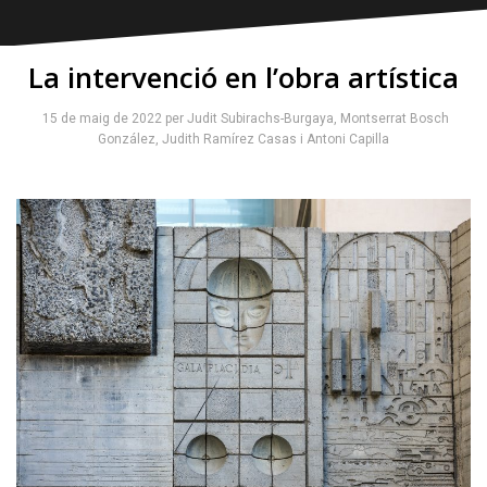
La intervenció en l’obra artística
15 de maig de 2022
per
Judit Subirachs-Burgaya
,
Montserrat Bosch
González
,
Judith Ramírez Casas
i
Antoni Capilla