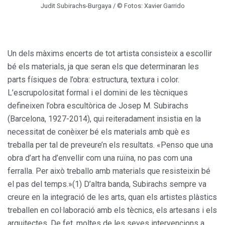
Judit Subirachs-Burgaya / © Fotos: Xavier Garrido
Un dels màxims encerts de tot artista consisteix a escollir
bé els materials, ja que seran els que determinaran les
parts físiques de l’obra: estructura, textura i color.
L’escrupolositat formal i el domini de les tècniques
defineixen l’obra escultòrica de Josep M. Subirachs
(Barcelona, 1927-2014), qui reiteradament insistia en la
necessitat de conèixer bé els materials amb què es
treballa per tal de preveure’n els resultats. «Penso que una
obra d’art ha d’envellir com una ruïna, no pas com una
ferralla. Per això treballo amb materials que resisteixin bé
el pas del temps.»(1) D’altra banda, Subirachs sempre va
creure en la integració de les arts, quan els artistes plàstics
treballen en col·laboració amb els tècnics, els artesans i els
arquitectes. De fet, moltes de les seves intervencions a