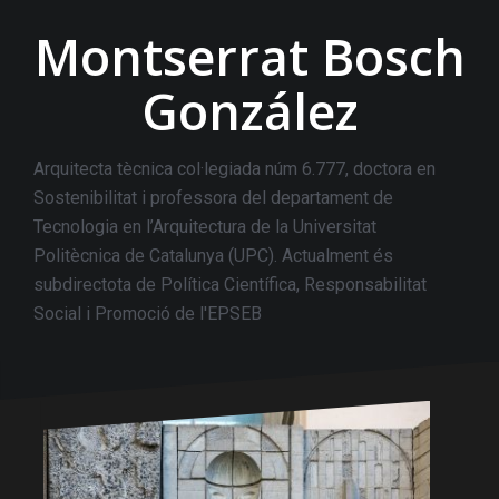
Montserrat Bosch
González
Arquitecta tècnica col·legiada núm 6.777, doctora en
Sostenibilitat i professora del departament de
Tecnologia en l’Arquitectura de la Universitat
Politècnica de Catalunya (UPC). Actualment és
subdirectota de Política Científica, Responsabilitat
Social i Promoció de l'EPSEB