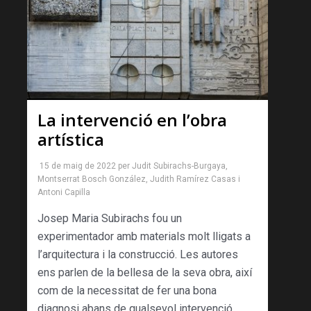
La intervenció en l’obra
artística
15 de maig de 2022
per
Judit Subirachs-Burgaya
,
Montserrat Bosch González
,
Judith Ramírez Casas
i
Antoni Capilla
Josep Maria Subirachs fou un
experimentador amb materials molt lligats a
l’arquitectura i la construcció. Les autores
ens parlen de la bellesa de la seva obra, així
com de la necessitat de fer una bona
diagnosi abans de qualsevol intervenció.