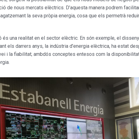
zació de nous mercats elèctrics. D’aquesta manera podrem facilit
agatzemant la seva pròpia energia, cosa que els permetrà reduir 
 és una realitat en el sector elèctric. En són exemple, el disseny
t els darrers anys, la indústria d’energia elèctrica, ha estat de
rvei i la fiabilitat; ambdós conceptes entesos com la disponibilit
ergia.