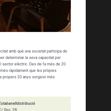
citat amb què una societat participa de
per determinar la seva capacitat per
el sector elèctric. Des de fa més de 20
n més ràpidament que les pròpies
ls propers 20 anys sorgeixi més
Estabanelldistribució
C/ Rec, 28