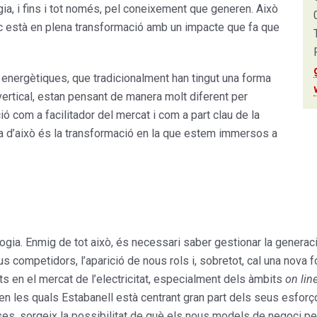
ia, i fins i tot només, pel coneixement que generen. Això
tric està en plena transformació amb un impacte que fa que
es energètiques, que tradicionalment han tingut una forma
vertical, estan pensant de manera molt diferent per
ció com a facilitador del mercat i com a part clau de la
a d’això és la transformació en la que estem immersos a
logia. Enmig de tot això, és necessari saber gestionar la generac
us competidors, l’aparició de nous rols i, sobretot, cal una nov
ts en el mercat de l’electricitat, especialment dels àmbits
on lin
ts en les quals Estabanell està centrant gran part dels seus esforç
coses, sorgeix la possibilitat de què els nous models de negoci 