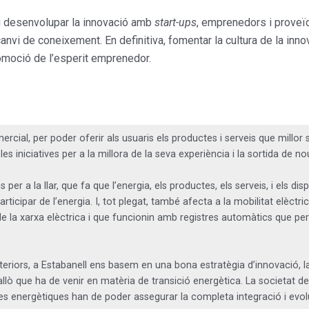
 i desenvolupar la innovació amb
start-ups
, emprenedors i proveï
anvi de coneixement. En definitiva, fomentar la cultura de la inno
romoció de l’esperit emprenedor.
mercial, per poder oferir als usuaris els productes i serveis que millor
les iniciatives per a la millora de la seva experiència i la sortida de n
per a la llar, que fa que l’energia, els productes, els serveis, i els disp
rticipar de l’energia. I, tot plegat, també afecta a la mobilitat elèctric
ega de la xarxa elèctrica i que funcionin amb registres automàtics que p
nteriors, a Estabanell ens basem en una bona estratègia d’innovació, 
llò que ha de venir en matèria de transició energètica. La societat d
è les energètiques han de poder assegurar la completa integració i evo