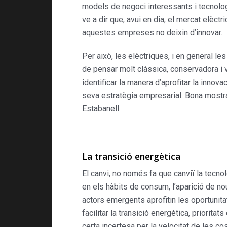
models de negoci interessants i tecnolog
ve a dir que, avui en dia, el mercat elèc
aquestes empreses no deixin d’innovar.
Per això, les elèctriques, i en general l
de pensar molt clàssica, conservadora i 
identificar la manera d’aprofitar la innova
seva estratègia empresarial. Bona mostr
Estabanell.
La transició energètica
El canvi, no només fa que canviï la tecno
en els hàbits de consum, l’aparició de no
actors emergents aprofitin les oportunita
facilitar la transició energètica, priorita
certa incertesa per la velocitat de les 