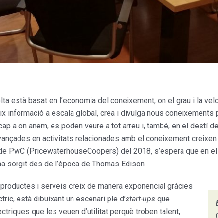
ta està basat en l’economia del coneixement, on el grau i la velo
ix informació a escala global, crea i divulga nous coneixements 
cap a on anem, es poden veure a tot arreu i, també, en el destí d
vançades en activitats relacionades amb el coneixement creixe
me de PwC (PricewaterhouseCoopers) del 2018, s’espera que en e
e ha sorgit des de l’època de Thomas Edison.
 productes i serveis creix de manera exponencial gràcies
tric, està dibuixant un escenari ple d’
start-ups
que
èctriques que les veuen d’utilitat perquè troben talent,