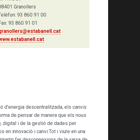
08401 Granollers
Telèfon: 93 860 91 00
Fax: 93 860 91 01
granollers@estabanell.cat
www.estabanell.cat
ió d’energia descentralitzada, els canvis
a forma de pensar de manera que els nous
e
, digital i de la gestió de dades per
os en innovació i canvi.Tot i viure en una
permetin fer desconnexions de la xarxa de