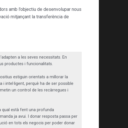
dors amb l’objectiu de desenvolupar nous
vació mitjançant la transferència de
 s’adapten a les seves necessitats. En
ous productes i funcionalitats.
ositius estiguin orientats a millorar la
a i intel·ligent, perquè ha de ser possible
ermetin un control de les recàrregues i
la qual està fent una profunda
emanda ja avui. I donar resposta passa per
lució en tots els negocis per poder donar