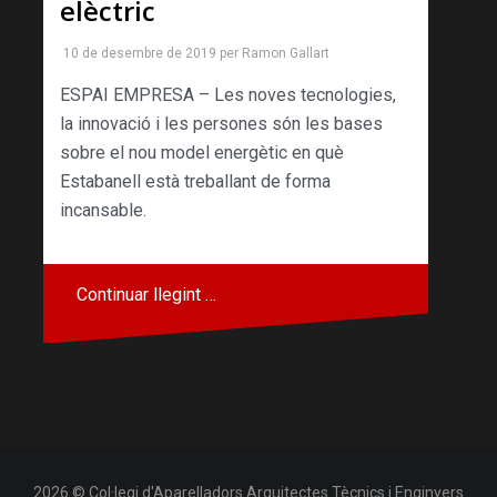
elèctric
10 de desembre de 2019
per
Ramon Gallart
ESPAI EMPRESA – Les noves tecnologies,
la innovació i les persones són les bases
sobre el nou model energètic en què
Estabanell està treballant de forma
incansable.
Continuar llegint …
2026 © Col·legi d'Aparelladors Arquitectes Tècnics i Enginyers