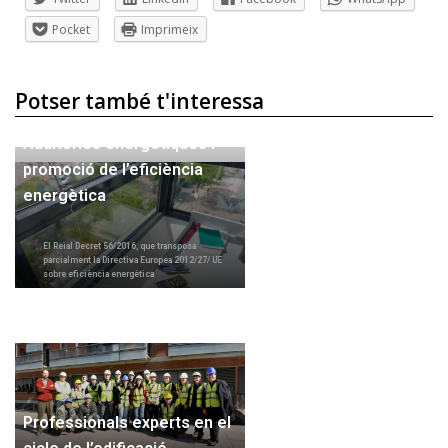
Pocket
Imprimeix
Potser també t'interessa
Auditories energètiques i
promoció de l’eficiència
energètica
El Reial Decret 56/2016, que transposa
parcialment la Directiva Europea 2012/27/ UE
sobre eficiència energètica
Professionals experts en el