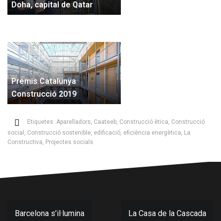
Doha, capital de Qatar
Premis Catalunya
Construcció 2019
Etiquetes:
Aparelladors
,
Caateeb
,
Construcció ètica
,
Construcció
social
,
Construcció sostenible
,
edificació
,
eficiència energètica
,
La
Constructiva
,
Projectes socials
Navegació
Barcelona s’il·lumina
La Casa de la Cascada