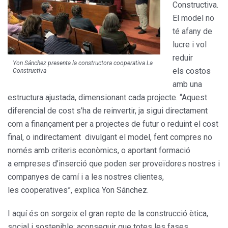
Constructiva.
El model no
té afany de
lucre i vol
reduir
Yon Sánchez presenta la constructora cooperativa La
els costos
Constructiva
amb una
estructura ajustada, dimensionant cada projecte. “Aquest
diferencial de cost s’ha de reinvertir, ja sigui directament
com a finançament per a projectes de futur o reduint el cost
final, o indirectament divulgant el model, fent compres no
només amb criteris econòmics, o aportant formació
a empreses d’inserció que poden ser proveïdores nostres i
companyes de camí i a les nostres clientes,
les cooperatives”, explica Yon Sánchez.
I aquí és on sorgeix el gran repte de la construcció ètica,
social i sostenible: aconseguir que totes les fases