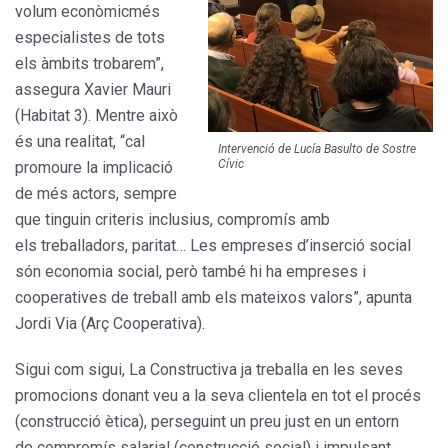
volum econòmicmés
especialistes de tots
els àmbits trobarem”,
assegura Xavier Mauri
(Habitat 3). Mentre això
és una realitat, “cal
Intervenció de Lucía Basulto de Sostre
Cívic
promoure la implicació
de més actors, sempre
que tinguin criteris inclusius, compromís amb
els treballadors, paritat… Les empreses d’inserció social
són economia social, però també hi ha empreses i
cooperatives de treball amb els mateixos valors”, apunta
Jordi Via (Arç Cooperativa).
Sigui com sigui, La Constructiva ja treballa en les seves
promocions donant veu a la seva clientela en tot el procés
(construcció ètica), perseguint un preu just en un entorn
de compromís salarial (construcció social) i impulsant