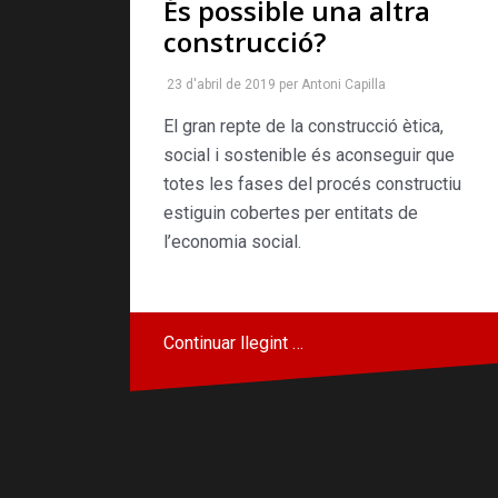
És possible una altra
construcció?
23 d'abril de 2019
per
Antoni Capilla
El gran repte de la construcció ètica,
social i sostenible és aconseguir que
totes les fases del procés constructiu
estiguin cobertes per entitats de
l’economia social.
Continuar llegint …