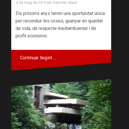
6 de maig de 2019
per
Francesc Mauri
Els pròxims anys tenim una oportunitat única
per reconduir les coses, guanyar en qualitat
de vida, de respecte mediambiental i de
profit econòmic.
Continuar llegint …