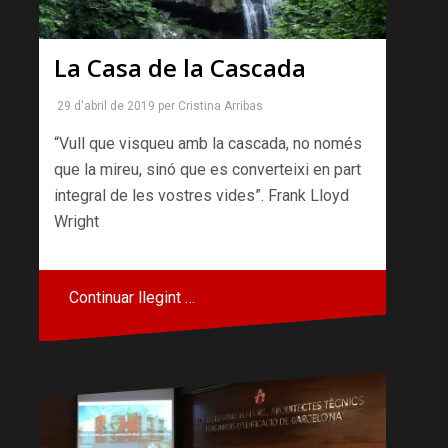
La Casa de la Cascada
29 d'abril de 2019
per
Cristina Arribas
“Vull que visqueu amb la cascada, no només
que la mireu, sinó que es converteixi en part
integral de les vostres vides”. Frank Lloyd
Wright
Continuar llegint …