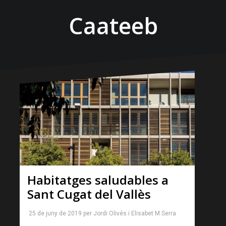
Caateeb
Habitatges saludables a
Sant Cugat del Vallès
25 de juny de 2019
per
Jordi Olivés
i
Elisabet M.Serra