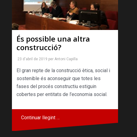
És possible una altra
construcció?
23 d'abril de 2019
per
Antoni Capilla
El gran repte de la construcció ètica, social i
sostenible és aconseguir que totes les
fases del procés constructiu estiguin
cobertes per entitats de l’economia social.
Continuar llegint …