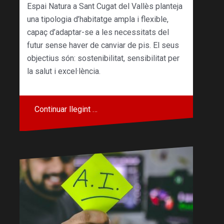
Espai Natura a Sant Cugat del Vallès planteja
una tipologia d’habitatge ampla i flexible,
capaç d’adaptar-se a les necessitats del
futur sense haver de canviar de pis. El seus
objectius són: sostenibilitat, sensibilitat per
la salut i excel·lència.
Continuar llegint …