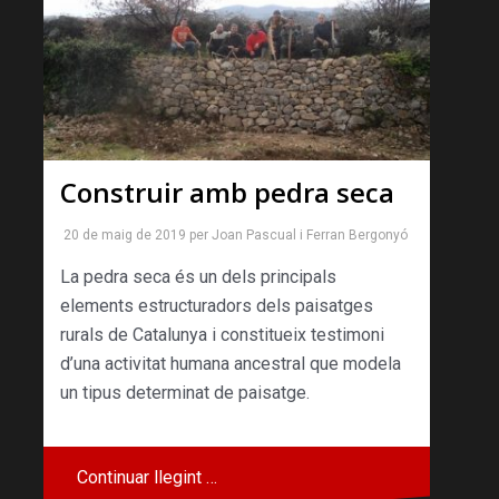
Construir amb pedra seca
20 de maig de 2019
per
Joan Pascual
i
Ferran Bergonyó
La pedra seca és un dels principals
elements estructuradors dels paisatges
rurals de Catalunya i constitueix testimoni
d’una activitat humana ancestral que modela
un tipus determinat de paisatge.
Continuar llegint …