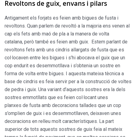
Revoltons de guix, envans i pilars
Antigament els forjats es feien amb bigues de fusta i
revoltons. Quan parlem de revoltó a la majoria ens venen al
cap els fets amb maó de pla a la manera de volta
catalana, però també es feien amb guix. Estem parlant de
revoltons fets amb uns cindris allargats de fusta que es
col·locaven entre les bigues i s’hi abocava el guix que un
cop endurit es desemmotllava i s’obtenia un sostre en
forma de volta entre bigues. I aquesta mateixa tècnica a
base de cindris es feia servir per a la construcció de voltes
de pedra i guix. Una variant d’aquests sostres era la dels
sostres emmotllats que es feien col·locant unes
planxes de fusta amb decoracions tallades que un cop
s’omplien de guix i es desemmotllaven, deixaven unes
decoracions en relleu molt característiques. La part
superior de tots aquests sostres de guix feia al mateix