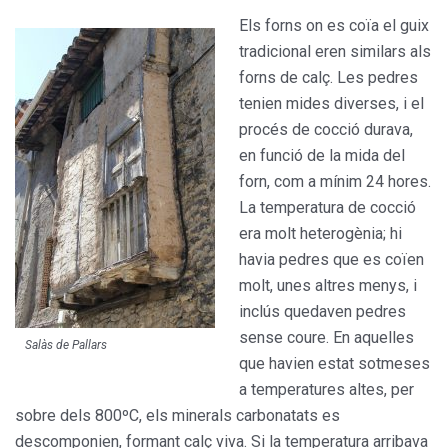
Els forns on es coïa el guix
tradicional eren similars als
forns de calç. Les pedres
tenien mides diverses, i el
procés de cocció durava,
en funció de la mida del
forn, com a mínim 24 hores.
La temperatura de cocció
era molt heterogènia; hi
havia pedres que es coïen
molt, unes altres menys, i
inclús quedaven pedres
sense coure. En aquelles
Salàs de Pallars
que havien estat sotmeses
a temperatures altes, per
sobre dels 800ºC, els minerals carbonatats es
descomponien, formant calç viva. Si la temperatura arribava