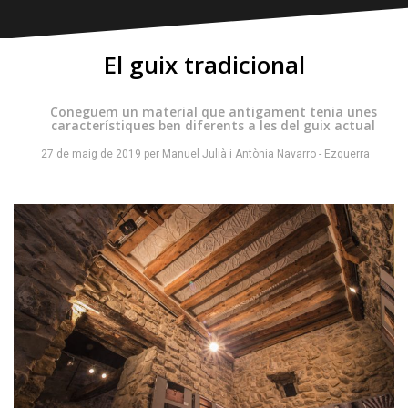
El guix tradicional
Coneguem un material que antigament tenia unes
característiques ben diferents a les del guix actual
27 de maig de 2019
per
Manuel Julià
i
Antònia Navarro - Ezquerra