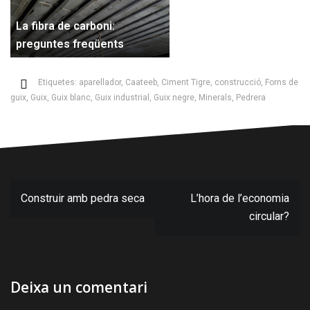
La fibra de carboni:
preguntes freqüents
Etiquetes:
aparellador
,
Caateeb
,
Ciment Tigre
,
construcció
,
Forns de
guix
,
Guix
,
Guix blanc
,
Guix industrial
,
Guix negre
,
Minerals
,
Pedrera
Navegació
Construir amb pedra seca
L’hora de l’economia
d'entrades
circular?
Deixa un comentari