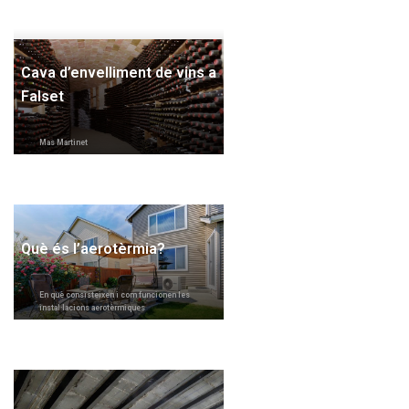
Cava d’envelliment de vins a
Falset
Mas Martinet
Què és l’aerotèrmia?
En què consisteixen i com funcionen les
instal·lacions aerotèrmiques