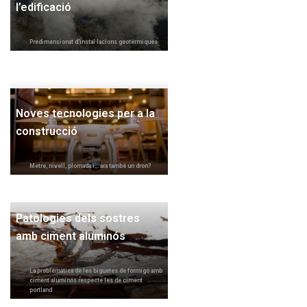
l’edificació
Predimensionat d'instal·lacions geotèrmiques
Noves tecnologies per a la
construcció
Metre, nivell, plomada i... ara també un dron?
Patologies dels sostres
amb ciment aluminós
La problemàtica de les biguetes de formigó amb
ciment aluminós respecte les de ciment
portland