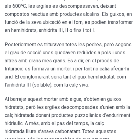
als 600ºC, les argiles es descompassaven, deixant
compostos reactius amb productes alcalins. Els guixos, en
funció de la seva ubicació en el forn, es podien transformar
en hemihidrats, anhidrita III, II o fins i tot I.
Posteriorment es trituraven totes les pedres, però segons
el grau de cocció unes quedaven reduïdes a pols i unes
altres amb grans més grans. És a dir, en el procés de
trituració es formava un morter, i per tant no calia afegir-hi
àrid. El conglomerant seria tant el guix hemihidratat, com
l’anhidrita III (soluble), com la calç viva.
Al barrejar aquest morter amb aigua, s’obtenien guixos
hidratats, però les argiles descomposades s’unien amb la
calç hidratada donant productes puzzolànics d’enduriment
hidràulic. A més, amb el pas del temps, la calç
hidratada lliure s’anava carbonatant. Totes aquestes