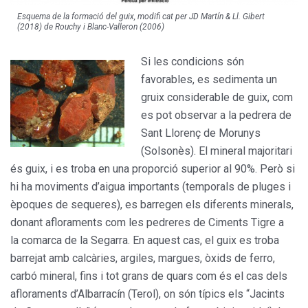
Esquema de la formació del guix, modifi cat per JD Martín & Ll. Gibert
(2018) de Rouchy i Blanc-Valleron (2006)
Si les condicions són
favorables, es sedimenta un
gruix considerable de guix, com
es pot observar a la pedrera de
Sant Llorenç de Morunys
(Solsonès). El mineral majoritari
és guix, i es troba en una proporció superior al 90%. Però si
hi ha moviments d’aigua importants (temporals de pluges i
èpoques de sequeres), es barregen els diferents minerals,
donant afloraments com les pedreres de Ciments Tigre a
la comarca de la Segarra. En aquest cas, el guix es troba
barrejat amb calcàries, argiles, margues, òxids de ferro,
carbó mineral, fins i tot grans de quars com és el cas dels
afloraments d’Albarracín (Terol), on són típics els “Jacints