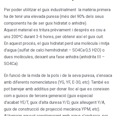
Per poder utilitzar el guix industrialment la matèria primera
ha de tenir una elevada puresa (més del 90% dels seus
components ha de ser guix hidratat o anhidre).
Aquest material es tritura prèviament i després es cou a
uns 200ºC durant 3-6 hores, per obtenir així el guix cuit.
En aquest procés, el guix hidratat perd una molècula i mitja
d’aigua (sulfat de calci hemihidratat – SO4Ca·0,5 H2O) o
dues molècules, deixant una fase anhidra (anhidrita III –
SO4Ca).
En funció de la mida de la pols i de la seva puresa, s’ensaca
amb diferents nomenclatures (YG, YF, E-30, etc). També es
pot barrejar amb additius per donar lloc al que es coneixen
com a guixos de tercera generació (guix especial
d’acabat YE/T, guix d’alta duresa Y/D, guix alleugerit Y/A,
guix de construcció de projecció mecànica YPM, etc).
Al barrejar aquest conglomerant amb aigua s’endureix, per