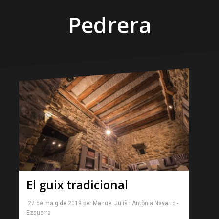
Pedrera
El guix tradicional
27 de maig de 2019
per
Manuel Julià
i
Antònia Navarro -
Ezquerra