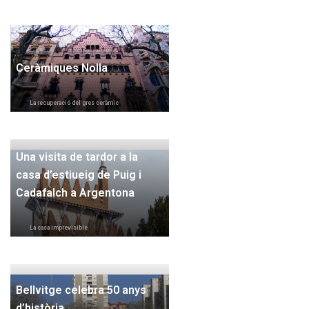
Ceràmiques Nolla
La recuperació del gres ceràmic
Una visita de tardor a la
casa d’estiueig de Puig i
Cadafalch a Argentona
La casa imprevisible
Bellvitge celebra 50 anys
d’història