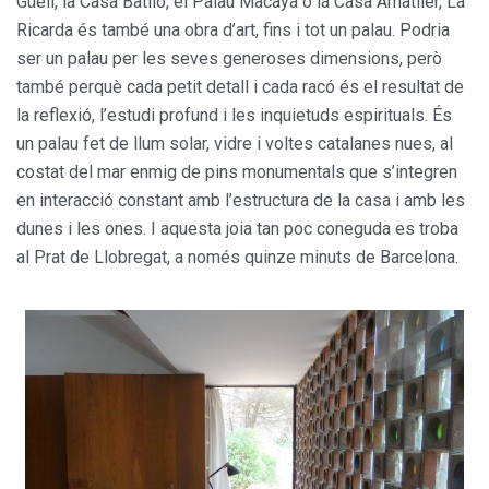
Güell, la Casa Batlló, el Palau Macaya o la Casa Amatller, La
Ricarda és també una obra d’art, fins i tot un palau. Podria
ser un palau per les seves generoses dimensions, però
també perquè cada petit detall i cada racó és el resultat de
la reflexió, l’estudi profund i les inquietuds espirituals. És
un palau fet de llum solar, vidre i voltes catalanes nues, al
costat del mar enmig de pins monumentals que s’integren
en interacció constant amb l’estructura de la casa i amb les
dunes i les ones. I aquesta joia tan poc coneguda es troba
al Prat de Llobregat, a només quinze minuts de Barcelona.