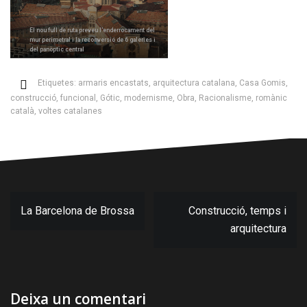
El nou full de ruta preveu l’enderrocament del
mur perimetral i la reconversió de 6 galeries i
del panòptic central
Etiquetes:
armaris encastats
,
arquitectura catalana
,
Casa Gomis
,
construcció
,
funcional
,
Gótic
,
modernisme
,
Obra
,
Racionalisme
,
romànic
català
,
voltes catalanes
Navegació
La Barcelona de Brossa
Construcció, temps i
d'entrades
arquitectura
Deixa un comentari