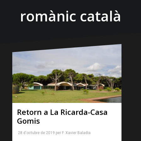
romànic català
Retorn a La Ricarda-Casa
Gomis
28 d'octubre de 2019
per
F. Xavier Baladia