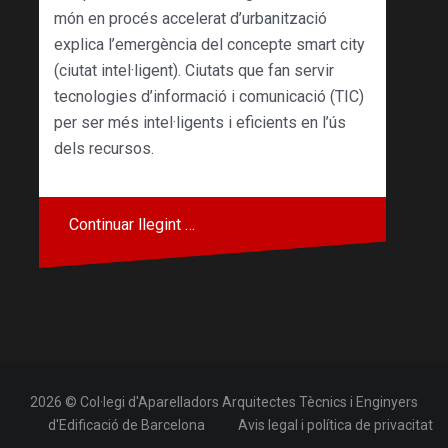
món en procés accelerat d’urbanització
explica l’emergència del concepte smart city
(ciutat intel·ligent). Ciutats que fan servir
tecnologies d’informació i comunicació (TIC)
per ser més intel·ligents i eficients en l’ús
dels recursos.
Continuar llegint …
2026 © Col·legi d'Aparelladors Arquitectes Tècnics i Enginyers
d'Edificació de Barcelona
Avis legal i política de privacitat