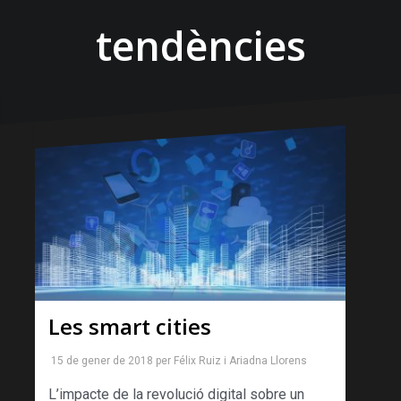
tendències
Les smart cities
15 de gener de 2018
per
Félix Ruiz
i
Ariadna Llorens
L’impacte de la revolució digital sobre un