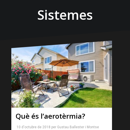
Sistemes
Què és l’aerotèrmia?
10 d'octubre de 2018
per
Gustau Ballester
i
Montse